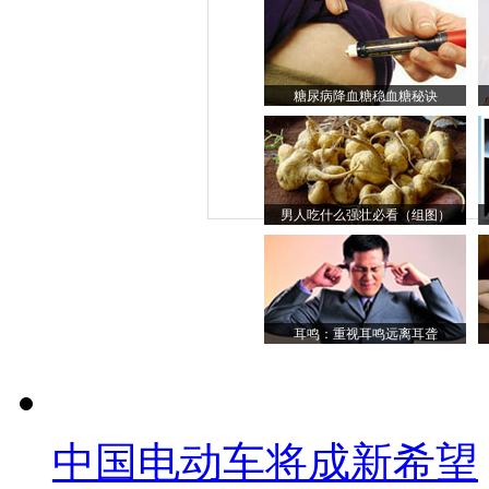
糖尿病降血糖稳血糖秘诀
男人吃什么强壮必看（组图）
耳鸣：重视耳鸣远离耳聋
中国电动车将成新希望