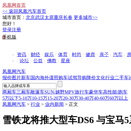
凤凰网首页
<< 返回凤凰汽车首页
城市首页：
北京
武汉
太原
重庆
长春
更多城市>>
您好！
登录
注册
手机版
资讯
财经
娱乐
体育
时尚
健康
亲子
汽车
论坛
公益
佛教
星座
凤凰网汽车
报价
图片
新车
国内
海外
谍照
购车
试驾
导购
降价
文化
行业
二手车
两厢车
三厢车
敞篷车
SUN/越野
MPV
旅行车
豪华车
高性能/跑车
5万以下
5-10万
10-15万
15-20万
20-30万
30-40万
40-60万
60万以上
凤凰网汽车
>
行业
>
业内新闻
> 正文
雪铁龙将推大型车DS6 与宝马