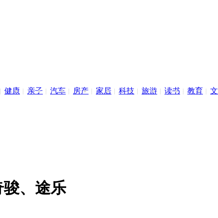
健康
亲子
汽车
房产
家居
科技
旅游
读书
教育
文
奇骏、途乐