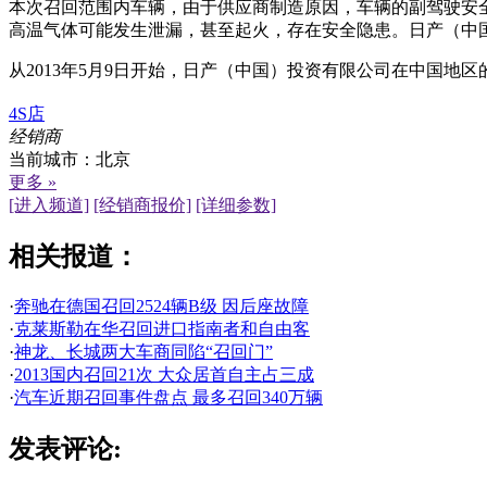
本次召回范围内车辆，由于供应商制造原因，车辆的副驾驶安
高温气体可能发生泄漏，甚至起火，存在安全隐患。日产（中
从2013年5月9日开始，日产（中国）投资有限公司在中国地
4S店
经销商
当前城市：
北京
更多 »
[进入频道]
[经销商报价]
[详细参数]
相关报道：
·
奔驰在德国召回2524辆B级 因后座故障
·
克莱斯勒在华召回进口指南者和自由客
·
神龙、长城两大车商同陷“召回门”
·
2013国内召回21次 大众居首自主占三成
·
汽车近期召回事件盘点 最多召回340万辆
发表评论: