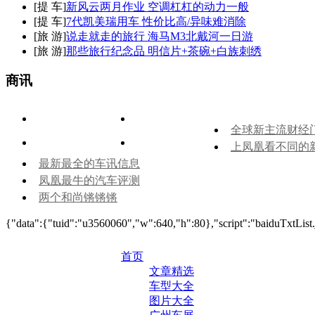
[
提 车
]
新风云两月作业 空调杠杠的动力一般
[
提 车
]
7代凯美瑞用车 性价比高/异味难消除
[
旅 游
]
说走就走的旅行 海马M3北戴河一日游
[
旅 游
]
那些旅行纪念品 明信片+茶碗+白族刺绣
商讯
全球新主流财经
上凤凰看不同的
最新最全的车讯信息
凤凰最牛的汽车评测
两个和尚锵锵锵
{"data":{"tuid":"u3560060","w":640,"h":80},"script":"baiduTxtList.
首页
文章精选
车型大全
图片大全