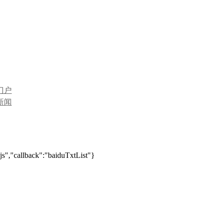
门户
新闻
js","callback":"baiduTxtList"}