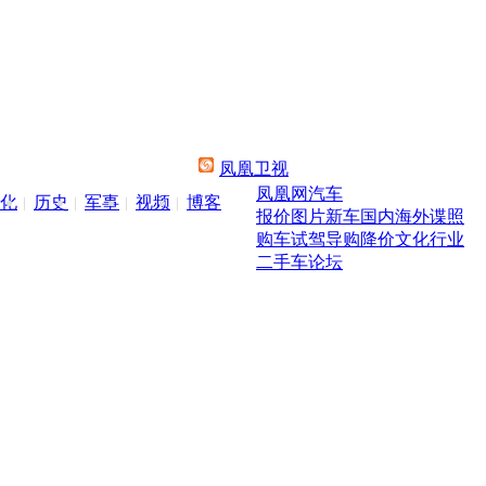
凤凰卫视
凤凰网汽车
化
历史
军事
视频
博客
报价
图片
新车
国内
海外
谍照
购车
试驾
导购
降价
文化
行业
二手车
论坛