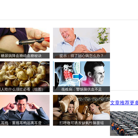
糖尿病降血糖稳血糖秘诀
提示：得了冠心病怎么办？
男人吃什么强壮必看（组图）
颈椎病：警惕脑供血不足
文章推荐
更多
耳鸣：重视耳鸣远离耳聋
打呼噜可诱发缺氧性脑萎缩