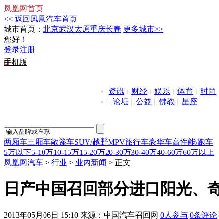
凤凰网首页
<< 返回凤凰汽车首页
城市首页：
北京
武汉
太原
重庆
长春
更多城市>>
您好！
登录
注册
手机版
资讯
财经
娱乐
体育
时尚
论坛
公益
佛教
星座
两厢车
三厢车
敞篷车
SUV/越野
MPV
旅行车
豪华车
高性能/跑车
5万以下
5-10万
10-15万
15-20万
20-30万
30-40万
40-60万
60万以上
凤凰网汽车
>
行业
>
业内新闻
> 正文
日产中国召回部分进口阳光、
2013年05月06日 15:10
来源：中国汽车召回网
0
人参与
0
条评论