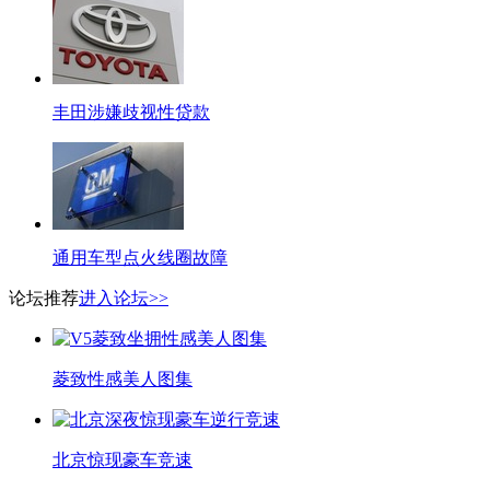
丰田涉嫌歧视性贷款
通用车型点火线圈故障
论坛推荐
进入论坛>>
菱致性感美人图集
北京惊现豪车竞速