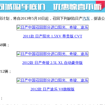
划，将自2013年5月10日起，召回下列缺陷日产
汽车
，据该公
2011款 日产阳光 1.5XV 尊贵版 CVT
68辆；
2012款 日产奇骏 2.5L XL 自动豪华版
212辆；
2012款 日产途乐 V8旗舰版
辆；