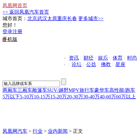
凤凰网首页
<< 返回凤凰汽车首页
城市首页：
北京
武汉
太原
重庆
长春
更多城市>>
您好！
登录
注册
手机版
资讯
财经
娱乐
体育
时尚
论坛
公益
佛教
星座
两厢车
三厢车
敞篷车
SUV/越野
MPV
旅行车
豪华车
高性能/跑车
5万以下
5-10万
10-15万
15-20万
20-30万
30-40万
40-60万
60万以上
凤凰网汽车
>
行业
>
业内新闻
> 正文