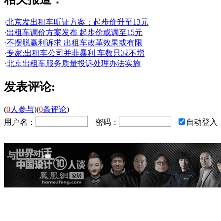
·
北京发出租车听证方案：起步价升至13元
·
出租车调价方案发布 起步价或调至15元
·
不摆脱赢利诉求 出租车改革效果或有限
·
专家:出租车公司并非暴利 车数只减不增
·
北京出租车服务质量投诉处理办法实施
发表评论:
(
0
人参与
)
(
0
条评论
)
用户名：
密码：
自动登入