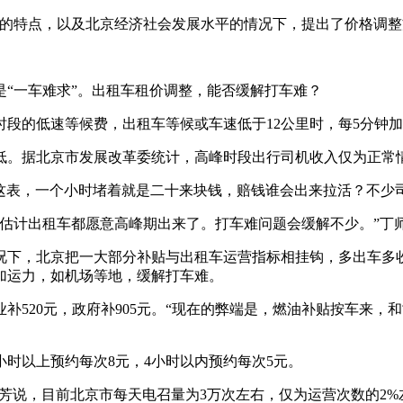
展的特点，以及北京经济社会发展水平的情况下，提出了价格调整
“一车难求”。出租车租价调整，能否缓解打车难？
段的低速等候费，出租车等候或车速低于12公里时，每5分钟加
。据北京市发展改革委统计，高峰时段出行司机收入仅为正常情
这表，一个小时堵着就是二十来块钱，赔钱谁会出来拉活？不少
我估计出租车都愿意高峰期出来了。打车难问题会缓解不少。”丁
况下，北京把一大部分补贴与出租车运营指标相挂钩，多出车多
加运力，如机场等地，缓解打车难。
业补520元，政府补905元。“现在的弊端是，燃油补贴按车来
小时以上预约每次8元，4小时以内预约每次5元。
素芳说，目前北京市每天电召量为3万次左右，仅为运营次数的2%