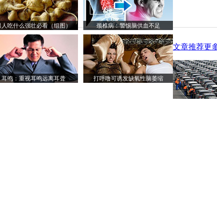
男人吃什么强壮必看（组图）
颈椎病：警惕脑供血不足
文章推荐
更多
耳鸣：重视耳鸣远离耳聋
打呼噜可诱发缺氧性脑萎缩