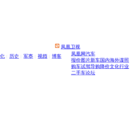
凤凰卫视
凤凰网汽车
化
历史
军事
视频
博客
报价
图片
新车
国内
海外
谍照
购车
试驾
导购
降价
文化
行业
二手车
论坛