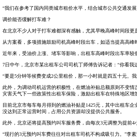
“我们在参考了国内同类城市租价水平，结合城市公共交通发
调价能否缓解打车难？
在北京不少人对于打车难都深有感触，尤其早晚高峰时间段更是
从方案看，多项措施鼓励司机高峰时段出车，如适当提高高峰时
近年来，受油价上涨、堵车等影响，出租车高峰时段出车率较低
7日中午，北京市某出租车公司司机丁师傅告诉记者：“你看我
“要是5分钟等候费变成2公里租价，那一小时就是四五十元。
此外，为调动司机运营的积极性，在燃油补贴总额原则不变情
灾害天气下一些政策性出租车保险，激励出租车在特殊地区增
目前北京市每车每月得到的燃油补贴是1425元，其中出租车企
没达到正常运营时间，占用公共资源却没提供公共服务。
此外，北京还将提高预约叫车服务费，由每次3元调整为提前4
“现行的3元预约叫车费往往对出租车司机不构成吸引力。”李