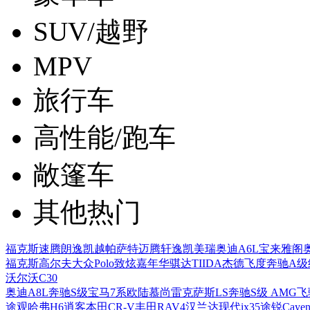
SUV/越野
MPV
旅行车
高性能/跑车
敞篷车
其他热门
福克斯
速腾
朗逸
凯越
帕萨特
迈腾
轩逸
凯美瑞
奥迪A6L
宝来
雅阁
福克斯
高尔夫
大众Polo
致炫
嘉年华
骐达TIIDA
杰德
飞度
奔驰A级
沃尔沃C30
奥迪A8L
奔驰S级
宝马7系
欧陆
慕尚
雷克萨斯LS
奔驰S级 AMG
飞
途观
哈弗H6
逍客
本田CR-V
丰田RAV4
汉兰达
现代ix35
途锐
Cayen