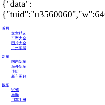
{"data":
{"tuid":"u3560060","w":640
首页
文章精选
车型大全
图片大全
广州车展
新车
国内新车
海外新车
谍照
新车图解
购车
试驾
导购
用车手册