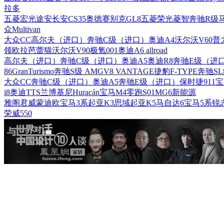
拉多
五菱宏光
途安
长安CS35
奥德赛
别克GL8
五菱荣光
菱智
奔驰R级
众Multivan
大众CC
高尔夫（进口）
奔驰C级（进口）
奥迪A4
沃尔沃V60
普
领
欧拉芭蕾猫
沃尔沃V90
极氪001
奥迪A6 allroad
高尔夫（进口）
奔驰C级（进口）
奥迪A5
奥迪R8
奔驰E级（进
86
GranTurismo
奔驰S级 AMG
V8 VANTAGE
捷豹F-TYPE
奔驰S
大众CC
奔驰C级（进口）
奥迪A5
奔驰E级（进口）
保时捷911
宝
i8
奥迪TTS
兰博基尼Huracán
宝马M4
零跑S01
MG6新能源
雅阁
君威
蒙迪欧
宝马3系
起亚K3
思域
起亚K5
马自达6
宝马5系
锐
荣威550