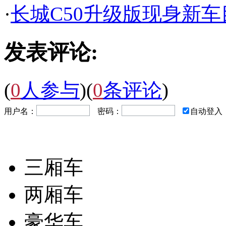
·
长城C50升级版现身新车
发表评论:
(
0
人参与
)
(
0
条评论
)
用户名：
密码：
自动登入
三厢车
两厢车
豪华车