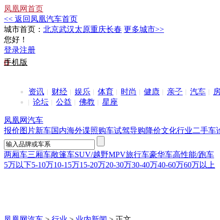
凤凰网首页
<< 返回凤凰汽车首页
城市首页：
北京
武汉
太原
重庆
长春
更多城市>>
您好！
登录
注册
手机版
资讯
财经
娱乐
体育
时尚
健康
亲子
汽车
论坛
公益
佛教
星座
凤凰网汽车
报价
图片
新车
国内
海外
谍照
购车
试驾
导购
降价
文化
行业
二手车
两厢车
三厢车
敞篷车
SUV/越野
MPV
旅行车
豪华车
高性能/跑车
5万以下
5-10万
10-15万
15-20万
20-30万
30-40万
40-60万
60万以上
凤凰网汽车
>
行业
>
业内新闻
> 正文