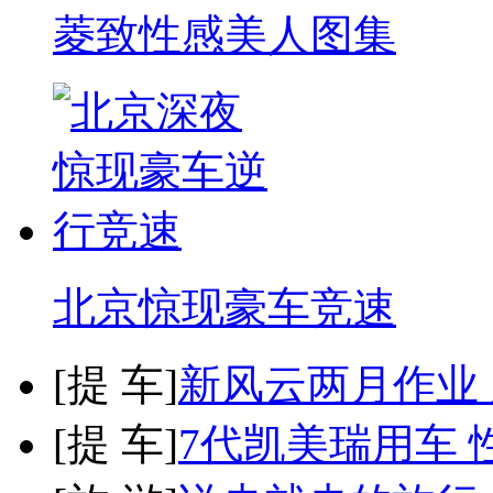
菱致性感美人图集
北京惊现豪车竞速
[
提 车
]
新风云两月作业
[
提 车
]
7代凯美瑞用车 