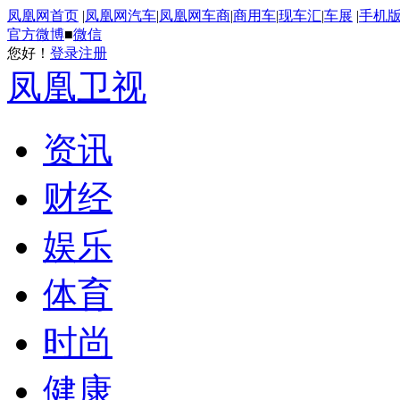
凤凰网首页
|
凤凰网汽车
|
凤凰网车商
|
商用车
|
现车汇
|
车展
|
手机
官方微博
■
微信
您好！
登录
注册
凤凰卫视
资讯
财经
娱乐
体育
时尚
健康