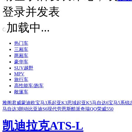
登录并发表
加载中...
热门车
三厢车
两厢车
豪华车
SUV越野
MPV
旅行车
高性能车/跑车
敞篷车
雅阁
君威
蒙迪欧
宝马3系
起亚K3
思域
起亚K5
马自达6
宝马5系
锐
马自达3
朗动
比亚迪S6
现代劳恩斯酷派
奇瑞QQ
荣威550
凯迪拉克ATS-L