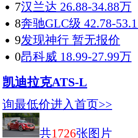
7
汉兰达
26.88-34.88万
8
奔驰GLC级
42.78-53.
9
发现神行
暂无报价
0
昂科威
18.99-27.99万
凯迪拉克ATS-L
询最低价
进入首页>>
共
1726
张图片