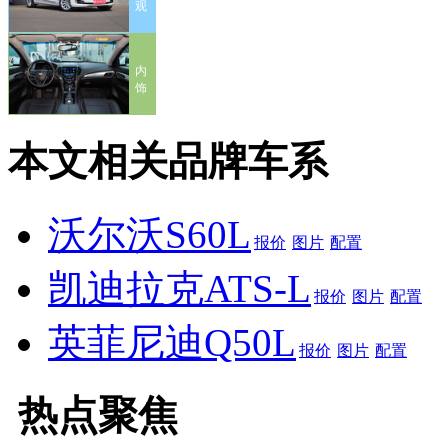
观
内
饰
本文相关品牌车系
沃尔沃S60L
报价
图片
配置
凯迪拉克ATS-L
报价
图片
配置
英菲尼迪Q50L
报价
图片
配置
热点聚焦