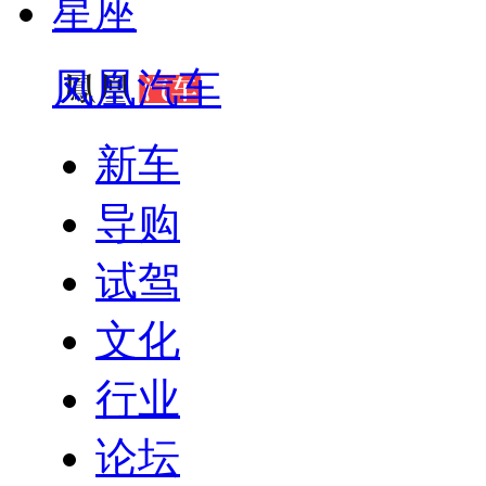
星座
凤凰汽车
新车
导购
试驾
文化
行业
论坛