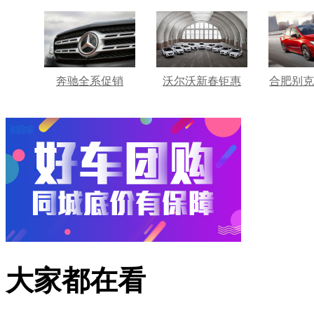
奔驰全系促销
沃尔沃新春钜惠
合肥别克
大家都在看