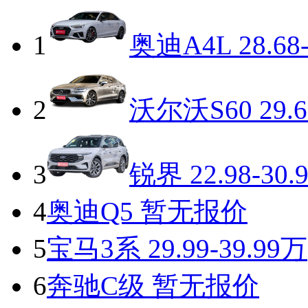
1
奥迪A4L
28.68
2
沃尔沃S60
29.6
3
锐界
22.98-30.
4
奥迪Q5
暂无报价
5
宝马3系
29.99-39.99万
6
奔驰C级
暂无报价