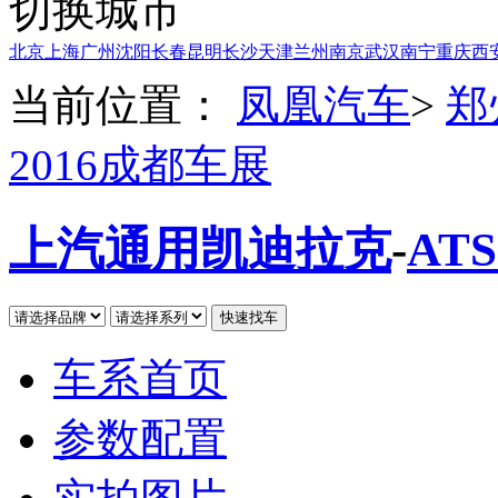
切换城市
北京
上海
广州
沈阳
长春
昆明
长沙
天津
兰州
南京
武汉
南宁
重庆
西
当前位置：
凤凰汽车
>
郑
2016成都车展
上汽通用凯迪拉克
-
ATS
车系首页
参数配置