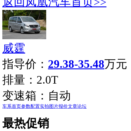
返回凤凰汽车首页>>
威霆
指导价：
29.38-35.48
万元
排量：
2.0T
变速箱：
自动
车系首页
参数配置
实拍图片
报价
文章
论坛
最热促销