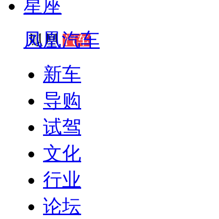
星座
凤凰汽车
新车
导购
试驾
文化
行业
论坛