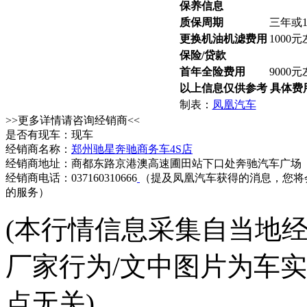
保养信息
质保周期
三年或
更换机油机滤费用
1000
保险/贷款
首年全险费用
9000
以上信息仅供参考 具体费
制表：
凤凰汽车
>>更多详情请咨询经销商<<
是否有现车：现车
经销商名称：
郑州驰星奔驰商务车4S店
经销商地址：商都东路京港澳高速圃田站下口处奔驰汽车广场
经销商电话：037160310666
（提及凤凰汽车获得的消息，您将
的服务）
(本行情信息采集自当地
厂家行为/文中图片为车
点无关)