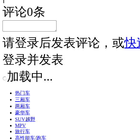
评论
0
条
请
登录
后发表评论，或
快
登录并发表
加载中...
热门车
三厢车
两厢车
豪华车
SUV越野
MPV
旅行车
高性能车/跑车