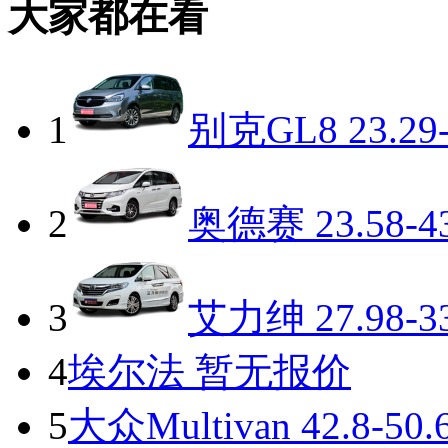
大家都在看
1
别克GL8
23.29
2
奥德赛
23.58-4
3
艾力绅
27.98-3
4
埃尔法
暂无报价
5
大众Multivan
42.8-50