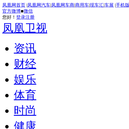
凤凰网首页
|
凤凰网汽车
|
凤凰网车商
|
商用车
|
现车汇
|
车展
|
手机
官方微博
■
微信
您好！
登录
注册
凤凰卫视
资讯
财经
娱乐
体育
时尚
健康