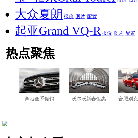
大众夏朗
报价
图片
配置
起亚Grand VQ-R
报价
图片
配置
热点聚焦
奔驰全系促销
沃尔沃新春钜惠
合肥别克