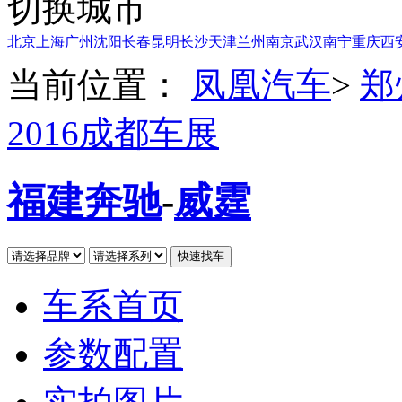
切换城市
北京
上海
广州
沈阳
长春
昆明
长沙
天津
兰州
南京
武汉
南宁
重庆
西
当前位置：
凤凰汽车
>
郑
2016成都车展
福建奔驰
-
威霆
车系首页
参数配置