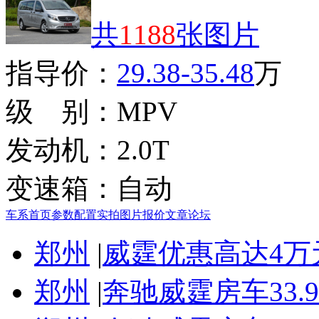
共
1188
张图片
指导价：
29.38-35.48
万
级 别：
MPV
发动机：
2.0T
变速箱：
自动
车系首页
参数配置
实拍图片
报价
文章
论坛
郑州
|
威霆优惠高达4万
郑州
|
奔驰威霆房车33.