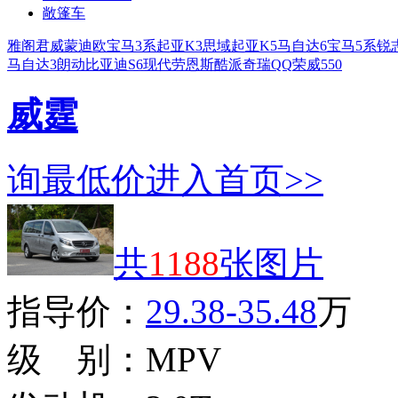
敞篷车
雅阁
君威
蒙迪欧
宝马3系
起亚K3
思域
起亚K5
马自达6
宝马5系
锐
马自达3
朗动
比亚迪S6
现代劳恩斯酷派
奇瑞QQ
荣威550
威霆
询最低价
进入首页>>
共
1188
张图片
指导价：
29.38-35.48
万
级 别：
MPV