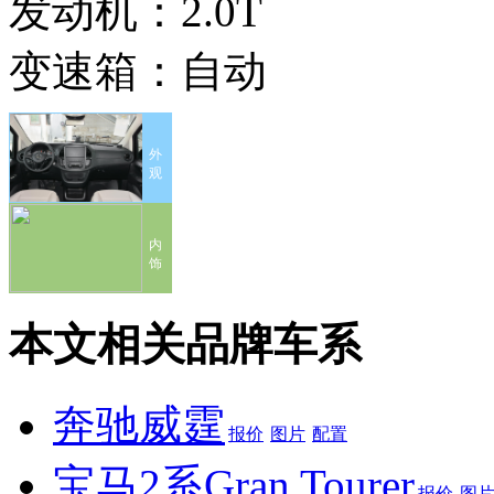
发动机：
2.0T
变速箱：
自动
外
观
内
饰
本文相关品牌车系
奔驰威霆
报价
图片
配置
宝马2系Gran Tourer
报价
图