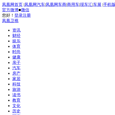
凤凰网首页
|
凤凰网汽车
|
凤凰网车商
|
商用车
|
现车汇
|
车展
|
手机
官方微博
■
微信
您好！
登录
注册
凤凰卫视
资讯
财经
娱乐
体育
时尚
健康
亲子
汽车
房产
家居
科技
旅游
读书
教育
文化
历史