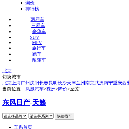
询价
排行榜
两厢车
三厢车
豪华车
SUV
MPV
旅行车
跑车
敞篷车
北京
切换城市
北京
上海
广州
沈阳
长春
昆明
长沙
天津
兰州
南京
武汉
南宁
重庆
西
当前位置：
凤凰汽车
>
株洲
>
降价
>
正文
东风日产
-
天籁
车系首页