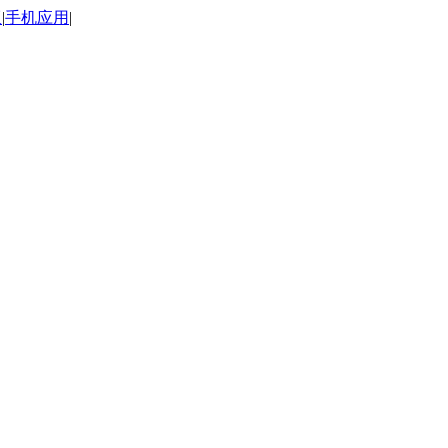
版
|
手机应用
|