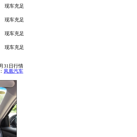
现车充足
现车充足
现车充足
现车充足
3月31日行情
：
凤凰汽车