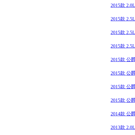
2015款 2.
2015款 2.
2015款 2.
2015款 2.
2015款 公
2015款 公
2015款 公爵
2015款 公
2014款 公
2013款 2.