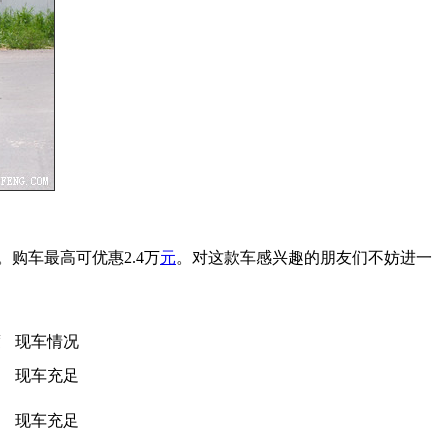
购车最高可优惠2.4万
元
。对这款车感兴趣的朋友们不妨进一
度
现车情况
现车充足
现车充足