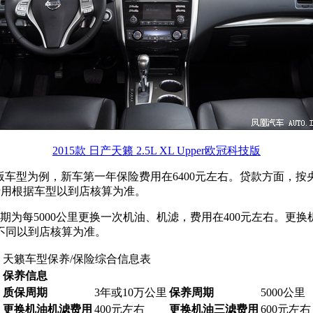
2015款 日产天籁 2.5L XL Upper欧冠科技版
 XE时尚版车型为例，新车第一年保险费用在6400元左右。贷款方面，
体费用根据车型以到店核算为准。
期为每5000公里更换一次机油、机滤，费用在400元左右。更
不同以到店核算为准。
天籁车型保养/保险综合信息表
保养信息
质保周期
3年或10万公里
保养周期
5000公里
更换机油机滤费用
400元左右
更换机油三滤费用
600元左右