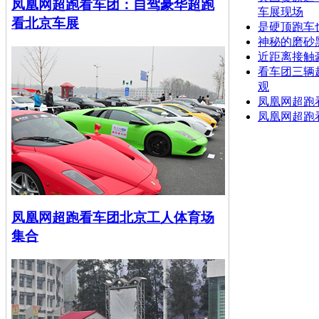
凤凰网超跑看车团：自驾豪华超跑
车展现场
看北京车展
是硬顶跑车也是
神秘的磨砂黑
近距离接触
看车团三辆
观
凤凰网超跑
凤凰网超跑
凤凰网超跑看车团北京工人体育场
集合