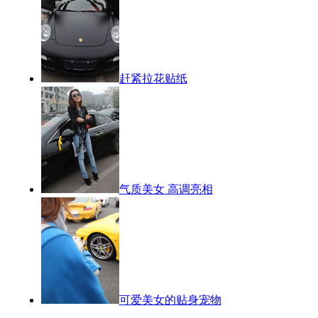
赶紧拉花贴纸
气质美女 高调亮相
可爱美女的贴身宠物