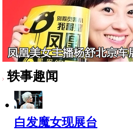
轶事趣闻
白发魔女现展台