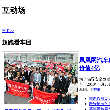
互动场
更多>>
超跑看车团
凤凰网汽车
价值4亿
为了倡导安全驾
车于2010年4月
车团。
[
详细
]
国内仅有两
翠绿翠绿的疯
英国贵族运