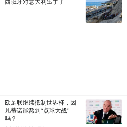
西班牙对意大利出手了
阿尔法·罗密欧是前驱车之王。作为菲亚特集
欧足联继续抵制世界杯，因
团旗下的品牌，它和法拉利一样，有着同样
凡蒂诺能熬到“点球大战”
吗？
的基因，非常强大的运动感、驾驶感，能给