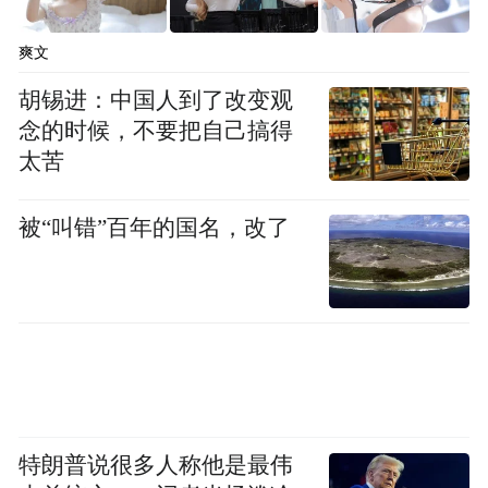
为一体，带来璀璨的光芒，而不仅仅是一个
爽文
简陋的螺丝钉。
胡锡进：中国人到了改变观
念的时候，不要把自己搞得
太苦
被“叫错”百年的国名，改了
特朗普说很多人称他是最伟