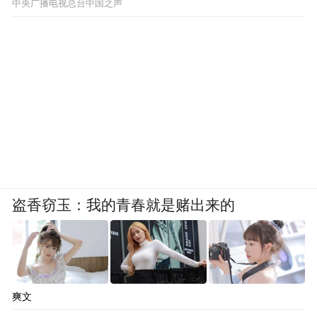
你的驾驶带来很多乐趣。这个品牌在中国人
中央广播电视总台中国之声
的心目当中还是相对比较陌生和超级小众
的，但其是意大利车的代表。福特汽车的掌
门人亨利·福特曾这样评价阿尔法·罗密欧：
“当我看到一辆阿尔法·罗密欧，我会脱帽致
敬。”这足以证明阿尔法·罗密欧在汽车工业
中的显赫地位。
盗香窃玉：我的青春就是赌出来的
爽文