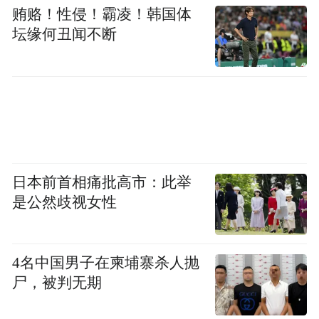
贿赂！性侵！霸凌！韩国体
坛缘何丑闻不断
这个国家诞生了最伟大的绘画意识，雕刻艺
术，音乐等等，而在这个地方生活的人们，
对于细节的追求远远超乎我们的想象，包括
造车，就如同菲亚特500和126p一样，尽管它
日本前首相痛批高市：此举
可能是一部很小很廉价的车，但它绝不会被
是公然歧视女性
粗制滥造出来。菲亚特就是这样，用它的外
观打动你，用它的设计打动你。
4名中国男子在柬埔寨杀人抛
尸，被判无期