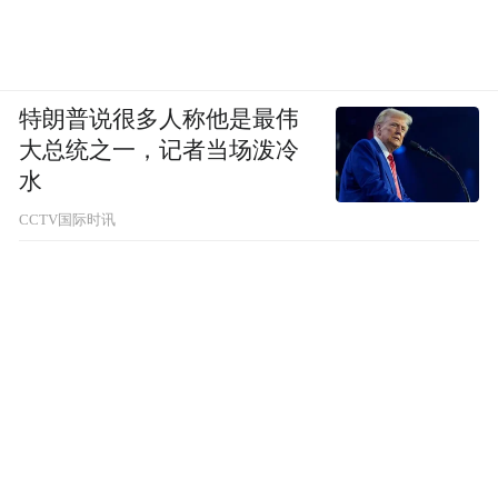
特朗普说很多人称他是最伟
大总统之一，记者当场泼冷
水
无论是“意大利国民车”菲亚特还是阿尔法·罗
CCTV国际时讯
密欧，相比美国批量生产廉价的平民化汽
车，意大利车走着一条与众不同的道路，设
计实用却存在艺术感，拥有自己的个性和独
特魅力，对欧洲乃至世界都影响深远。小巧
精致却不失驾驶乐趣，充满了艺术的气息，
这就是意大利车的精髓。