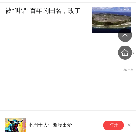
被“叫错”百年的国名，改了
西班牙对意大利出手了
宁波男子刷到孩子非亲生新闻
温
打开
后，DNA鉴定发现3女儿都非亲
水
生，怒而起诉，一审即将开庭
捞