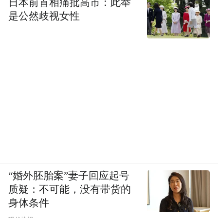
日本前首相痛批高市：此举
是公然歧视女性
阿尔法·罗密欧75是真正意义上阿尔法的最后
一款设计，之后其品牌就被菲亚特集团所收
“婚外胚胎案”妻子回应起号
购。看到真车后你会觉得奇怪，后轮没有刹
质疑：不可能，没有带货的
车盘，当然其刹车不像传统意义上的刹车，
身体条件
并不是轮盘抱着轮毂，而是抱两个后传动