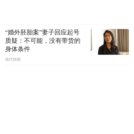
但是这种设计非常适合比较喜欢驾驶乐趣的
人去玩，它的刹车会更直接更灵敏。刹车盘
“婚外胚胎案”妻子回应起号
布置在靠近车身最间的位置，所以它的滚动
质疑：不可能，没有带货的
身体条件
中心正好是在中间的，这样车身在拐弯的时
候会更稳定。75还有一个小外号“鬼道车”，
现代快报
足以说明它在弯道里的行使特性是多么地令
人折服。