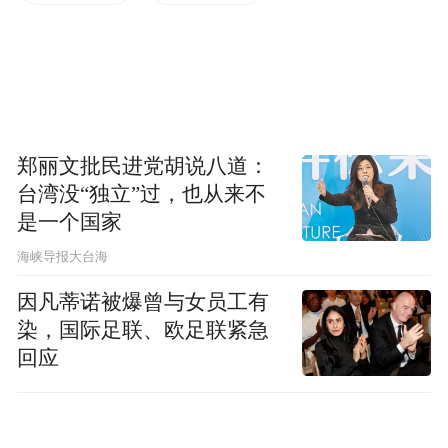
菲亚特500是绝大部分欧洲人心目中的经典小
车，而菲亚特126P在同时代微型车里就属于
郑丽文批民进党胡说八道：
美的化身。方方正正的小两厢车，70年代很
台湾没“独立”过，也从来不
时髦的风格，设计得非常简洁漂亮，虽然很
是一个国家
小但是很精致。
​海峡导报大台海
因凡蒂诺被爆曾与女员工有
染，国际足联、欧足联紧急
回应