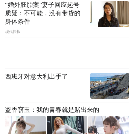
“婚外胚胎案”妻子回应起号
质疑：不可能，没有带货的
身体条件
现代快报
西班牙对意大利出手了
玻璃很透亮，两个小前灯方方正正，其内饰
装饰有滚边的纵条的假缝线，质感非常好，
盗香窃玉：我的青春就是赌出来的
看起来很有腔调。它不会因为廉价而变得简
陋，用于126p尾灯和前转向灯固定的螺丝使
用的是水晶螺丝，用一个水晶头和照明灯融