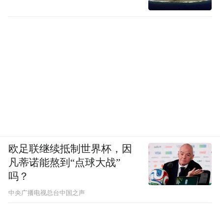
欧足联继续抵制世界杯，因
不久前，在欧洲举行的埃斯特庄园老爷车展
凡蒂诺能熬到“点球大战”
吗？
上，获得冠军的就是阿尔法·罗密欧，它的设
中央广播电视总台中国之声
计非常独特，在那样一个老爷车的盛会中，
它仍然能够独树一帜，是全场最大的亮点。