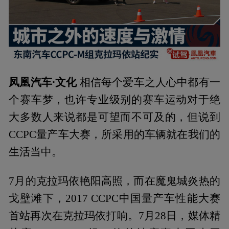
凤凰汽车·文化
相信每个爱车之人心中都有一
个赛车梦，也许专业级别的赛车运动对于绝
大多数人来说都是可望而不可及的，但说到
CCPC量产车大赛，所采用的车辆就在我们的
生活当中。
7月的克拉玛依艳阳高照，而在魔鬼城炎热的
戈壁滩下，2017 CCPC中国量产车性能大赛
首站再次在克拉玛依打响。7月28日，媒体精