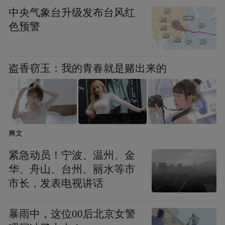
中央气象台升级发布台风红
色预警
盗香窃玉：我的青春就是赌出来的
爽文
紧急动员！宁波、温州、金
华、舟山、台州、丽水等市
市长，发表电视讲话
暴雨中，这位00后北京女警