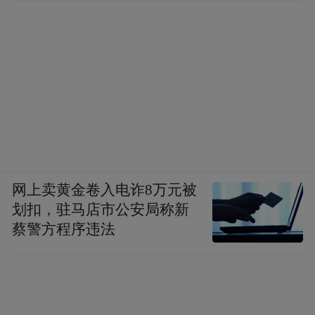
网上卖黄金卷入电诈8万元被
划扣，驻马店市公安局称新
蔡警方程序违法