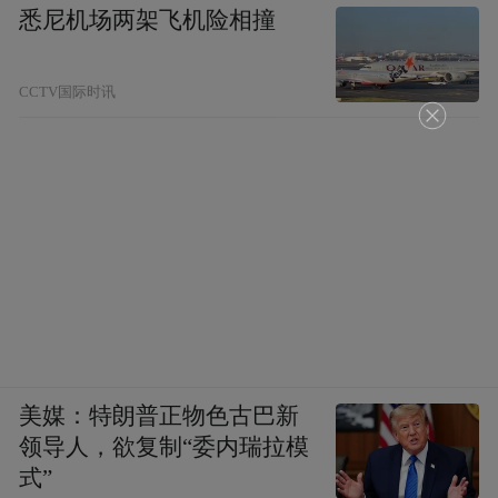
悉尼机场两架飞机险相撞
CCTV国际时讯
美媒：特朗普正物色古巴新
领导人，欲复制“委内瑞拉模
式”