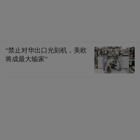
“禁止对华出口光刻机，美欧
将成最大输家”