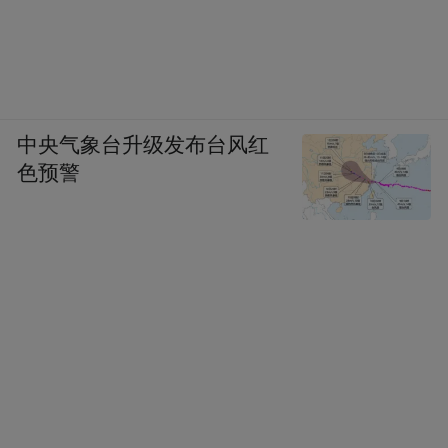
中央气象台升级发布台风红
色预警