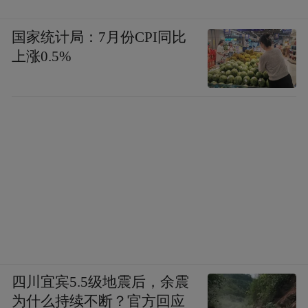
国家统计局：7月份CPI同比
上涨0.5%
四川宜宾5.5级地震后，余震
为什么持续不断？官方回应