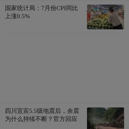
国家统计局：7月份CPI同比
上涨0.5%
四川宜宾5.5级地震后，余震
为什么持续不断？官方回应