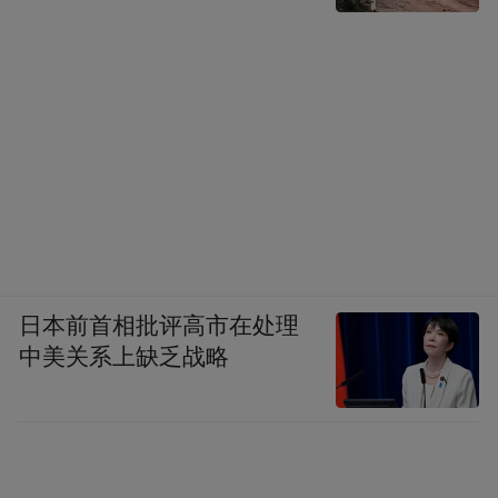
日本前首相批评高市在处理
中美关系上缺乏战略
本次克拉玛依的比赛，共设0-400m直线加
速、麋鹿测试、蛇形绕桩、场地计时赛四个