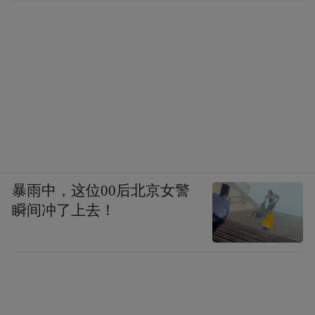
暴雨中，这位00后北京女警
瞬间冲了上去！