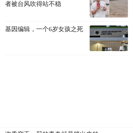
力。这就像外表娴静的人，也有激情狂野的
者被台风吹得站不稳
一面，这种反差十分具有吸引力。”
基因编辑，一个6岁女孩之死
无声飞驰，高速劈弯，称霸赛场，信手拈