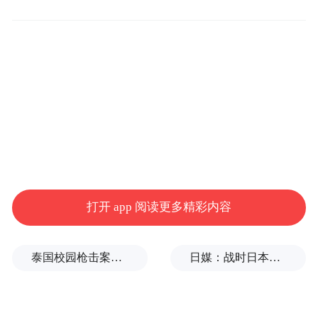
般的价格波浪的起伏折线，你那个陪你爹白
手起家、辛苦操劳多半辈子的妈妈心里是不
是能受得了。单就说车本身而言，电动跑
车？要是只认识特斯拉，那真是有那么一点
点OUT。
打开 app 阅读更多精彩内容
泰国校园枪击案致9死，枪手父亲道歉
日媒：战时日本多所大学进行输血人体实验，向患者注射动物血