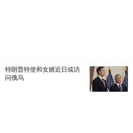
这还不算，这辆车从0充至80%电量只需要
45min。
有点BUG，嗯。
BBA有驾驶训练营，前途也有
听说，为了满足消费者对速度与驾驶的需
特朗普特使和女婿近日或访
问俄乌
求，让更多消费者体验到前途K50这款豪华
电动跑车的驾趣体验，前途汽车围绕赛道场
景，居整个电动汽车行业之首，是第一家打
造赛道驾驶培训平台的品牌，同时，前途为
自己的这一项骄傲之举命名为“驾趣汇、驾趣
行”。