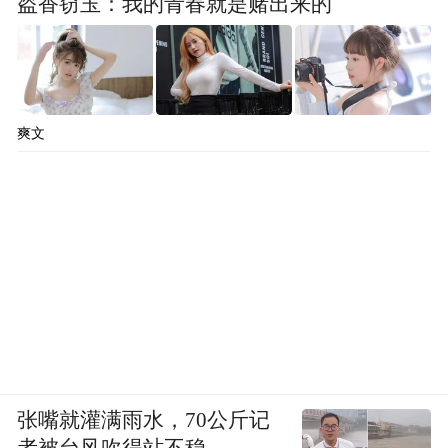
来。
盗香窃玉：我的青春就是赌出来的
这样的魅力，也的确，只有K50能给你了
吧？
爽文
高性能可不是凭空而来
当然，如果我们对这台补贴后售价接近70万
元的电动跑车有所深入了解的话，会明白它
在背后下了那些功夫，为什么它拥有如此令
人骄傲的成绩和性能，为什么它敢卖到70
万。
这一切都要归功于前途K50将跑车驾驶乐趣
张嘴就灌满雨水，70公斤记
和电动车特性相结合的设计理念。