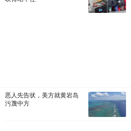
不止如此，即便是一台零百加速仅需4.6s、极
速200km/h、主打性能的纯电动跑车，这车的
恶人先告状，美方就黄岩岛
综合续航也接近400km了，被无数厂商夸
污蔑中方
大、但前途好像不太稀得宣传的60km/h的等
速续航甚至能达到510km。