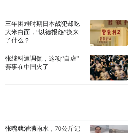
妇二人首度同台出席公开活动。
三年困难时期日本战犯却吃
大米白面，“以德报怨”换来
了什么？
张继科遭调侃，这项“自虐”
赛事在中国火了
两人共同驾驶前途K50登上赛道，并在试驾
后表示“前途K50虽然没有引擎咆哮声，但其
爆发力却一点都不弱，看似低调却不乏实
张嘴就灌满雨水，70公斤记