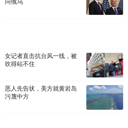
问俄乌
这些重度改装赛车、EVO什么的，那可都是
女记者直击抗台风一线，被
赛道里的小霸王，前途这跑车比他们还快？
吹得站不住
还快了好几秒？
赛道里快1s都挺厉害的，还好几秒….
恶人先告状，美方就黄岩岛
污蔑中方
有趣的是，在那次试驾活动中，知名艺人、
2014莲花大中华杯的签约车手熊黛林和她的
先生郭可颂也到了现场，说起来，这还是夫