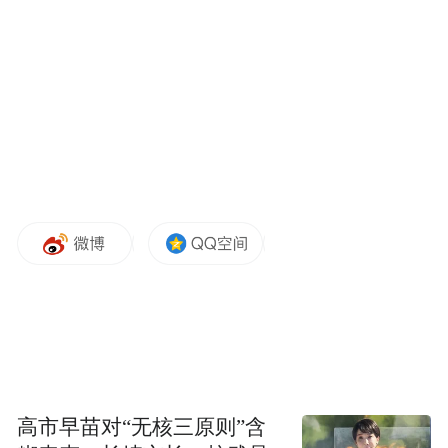
去年8月，前途上市了一台颜值堪比迈凯伦的
硬顶跑车——K50，单从长相看，正儿八经
两门两座的跑车造型让人见了就离不开视
线，比四门五座的伪跑车特斯拉不知帅了多
少倍，加速更是不怂，同样拿到了4秒俱乐部
的门票。
高市早苗对“无核三原则”含