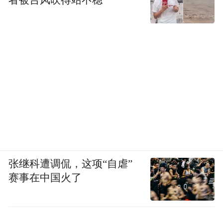
者被台风吹得站不稳
张继科遭调侃，这项“自虐”
赛事在中国火了
前途K50可不只有跑车的外观，它融合了轻
量化车身、前后双电机四驱系统、安全可靠
的RESS系统和专业底盘调教为一体，悬架系