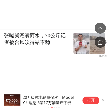
张嘴就灌满雨水，70公斤记
者被台风吹得站不稳
北京西部实测：ID.ERA 9X搭载
破
打开
Momenta R7，物理AI初露锋芒
领