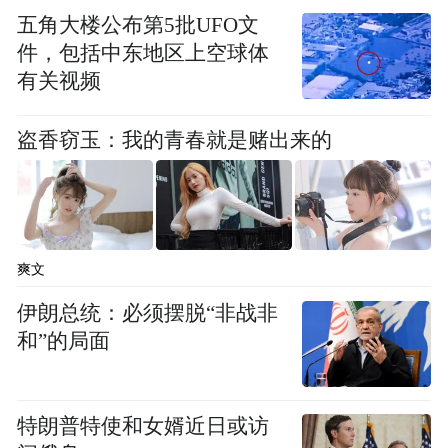
五角大楼公布第5批UFO文
件，包括中东地区上空球体
什么概念呢？以我最熟悉的北京金港为例
有关视频
吧。
盗香窃玉：我的青春就是赌出来的
各种赛车群里经常会转发的：出一台XXX改
装赛车/出一台EVO九代，中间balabala（介绍
这车多厉害，改装了啥），最后金港圈速
1‘18’XX。
爽文
伊朗总统：必须摆脱“非战非
和”的局面
特朗普特使和女婿近日或访