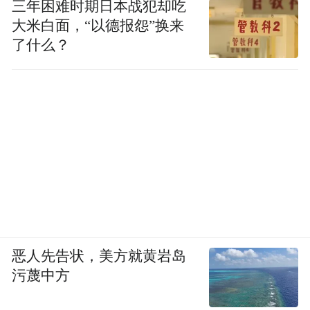
三年困难时期日本战犯却吃
大米白面，“以德报怨”换来
了什么？
全家族更换新款D型方向盘/部分车型升级电
子挡杆
在内饰方面，帝豪家族的变化也不太明显，
如果您是个帝豪车主，或是帝豪的资深粉
丝，您会发现之前那个略显“臃肿”的方向盘
不见了，换成了集成度超高，样式新颖的D
型方向盘。
恶人先告状，美方就黄岩岛
污蔑中方