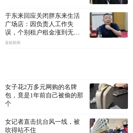
于东来回应关闭胖东来生活
广场店：因负责人工作失
误，个别租户租金涨到无法
想象
蓝鲸新闻
女子花2万多元网购的名牌
包，竟是1年前自己被偷的那
个
对了，帝豪GS还带有双色版本外观，也是这
次新增的配置，和其他品牌一样，吉利对个
女记者直击抗台风一线，被
性的年轻人有了跟多的照顾。
吹得站不住