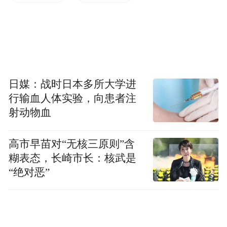
全体车标黑化/帝豪GS带来双外观
在这次升级中，帝豪家族统一更换了纯黑
LOGO，以代替之前的蓝黑相间LOGO，相比
起来纯黑LOGO看起来更加精致，也更显档
日媒：战时日本多所大学进
次感。
行输血人体实验，向患者注
射动物血
高市早苗对“无核三原则”含
糊表态，长崎市长：核武是
“绝对恶”