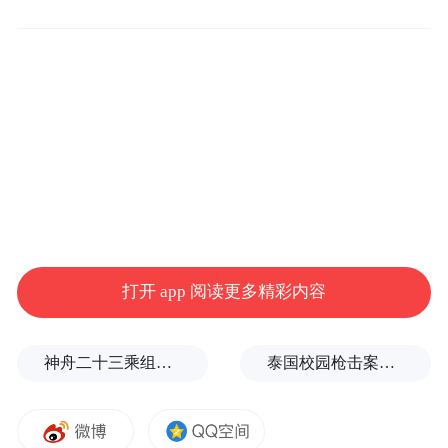
自帝豪诞生到现在呈现出的帝豪家族，有着
一次次的“全国首次”、“同级最优”，近些年
来更是提倡安全为先，总是能看到帝豪配备
越级的主被动安全配置。帝豪家族中的每款
车都是名副其实的网红爆款，帝豪、帝豪GL
打开 app 阅读更多精彩内容
和帝豪GS可以称之为汽车界的销量冠军，这
也是我为什么在题目中提到，在对下一次冠
神舟二十三乘组新画面：在太空用超声测肌肉，常态化开展健康管理
泰国校园枪击案致9死，枪手父亲道歉
军的冲击，这次的帝豪家族同样带来了一些
诚意。