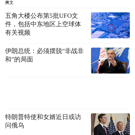
爽文
五角大楼公布第5批UFO文
件，包括中东地区上空球体
有关视频
伊朗总统：必须摆脱“非战非
和”的局面
雅
帝豪GS采用了全新17寸双色铝合金轮圈和18
寸双色铝合金轮圈，我们拍摄的试驾车为18
特朗普特使和女婿近日或访
英寸轮圈。
问俄乌