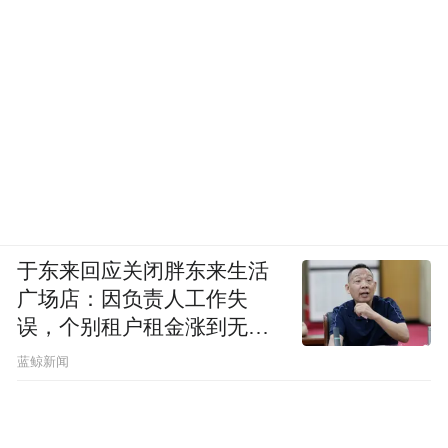
动力升级国六排放/帝豪GL新增MHEV微混版
本
虽然这次升级算不上换代，但吉利同样带来
了一些诚意在动力方面上，可以看到吉利旗
下这套比较成熟的1.5TD+7DCT微混系统被
应用在了帝豪GL和帝豪GS身上，我们之前试
驾过了帝豪GL PHEV，这次增加了MHEV之
后，就算举家团圆了。
于东来回应关闭胖东来生活
广场店：因负责人工作失
误，个别租户租金涨到无法
想象
蓝鲸新闻