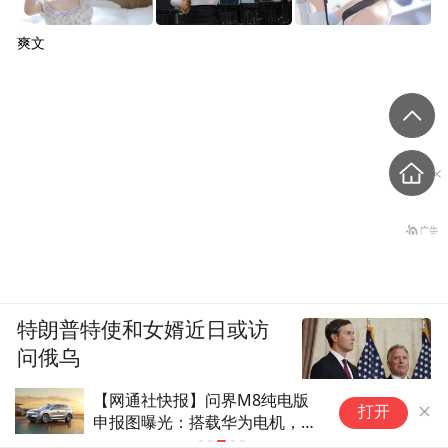
爽文
特朗普特使和女婿近日或访
问俄乌
报】问界M8纯电版
东风猛士X700申报：纯电续
打开
：搭载华为电机，峰
最高244km，华为乾崑同步
W
车