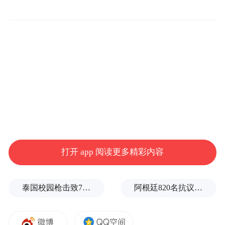
打开 app 阅读更多精彩内容
泰国校园枪击致7死15伤，暴露枪支管理巨大漏洞
阿根廷820名抗议者爆冲国会大厦