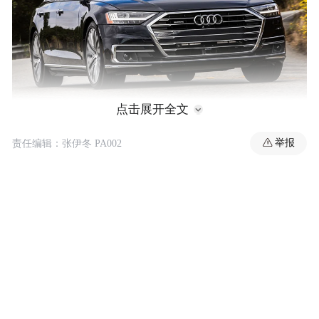
点击展开全文
Horch正是奥迪创始人的名字，在创立A
举报
责任编辑：张伊冬 PA002
Horch汽车公司又离去后，再又创立的August
Horch汽车公司与此前的公司名称雷同，因为
改名Audi，Horch（德语听觉的意思）翻译成
拉丁文为Audi。奥迪四环徽标中其中一环就
是指霍希（Horch）汽车，其余三个代表奥
迪、DKW和漫游者(Wanderer)