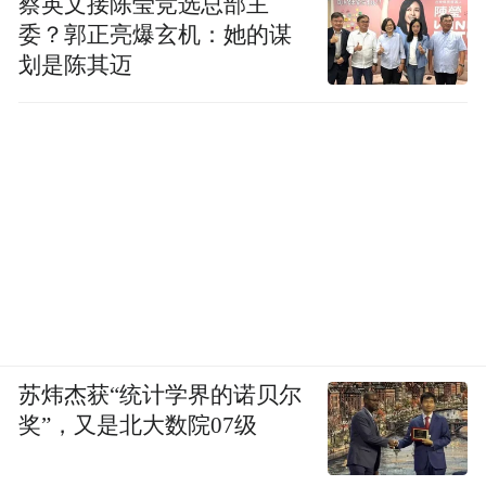
蔡英文接陈莹竞选总部主
委？郭正亮爆玄机：她的谋
划是陈其迈
苏炜杰获“统计学界的诺贝尔
奖”，又是北大数院07级