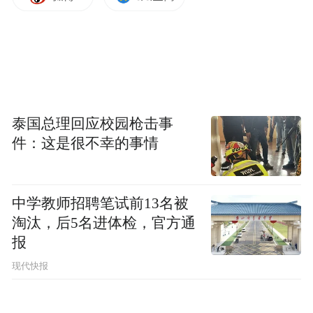
据悉，Horch将会在新款A8的中期改款中获
泰国总理回应校园枪击事
得复活， V8和W12两个版本都有可能被挂上
件：这是很不幸的事情
Horch的名号（类似于迈巴赫S680和迈巴赫
S560）。其中4.0T V8版本将会拥有460马
中学教师招聘笔试前13名被
力，而W12发动机则会是隔壁Bengayta顶配
淘汰，后5名进体检，官方通
版本同款，最高可以拥有585马力。不过，新
报
车或也将成为绝版，因为下一代奥迪A8可能
现代快报
是全电动的，和有可能与保时捷Taycan共享
动力总成。（编译/挽晴）