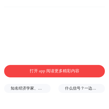
在动力配置方面，新款奔驰AMG A45车型将
会有较大改进，新车将会打造一款全新的2.0
涡轮增压汽油发动机，其动力输出将会达到
打开 app 阅读更多精彩内容
383马力（约合286千瓦），S版本的最大输
出功率为416马力（约合310千瓦），而一款
知名经济学家、教育家、出版人高希均辞世，享年90岁
什么信号？一边金价大跌，一边各国央行一直买
性能更强的、带有电动增益系统的发动机也
在研发之中。此外，奔驰还会为新车配备一
款新研发的4Matic四轮驱动系统，并搭载八