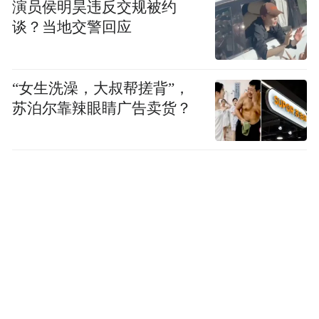
演员侯明昊违反交规被约
谈？当地交警回应
“女生洗澡，大叔帮搓背”，
苏泊尔靠辣眼睛广告卖货？