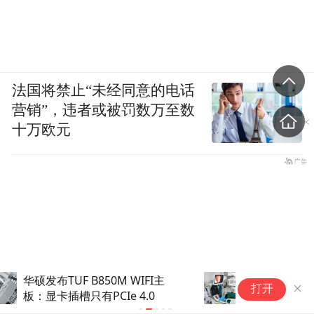
法国将禁止“未经同意的电话
营销”，违者或被罚数万至数
十万欧元
一年查出两种癌，72岁大爷却
会
打开
没垮掉
“