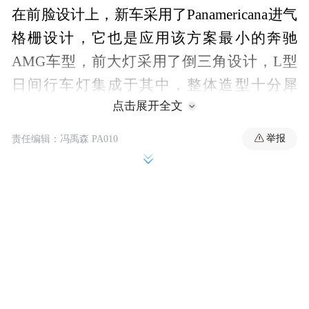
在前脸设计上，新车采用了Panamericana进气
格栅设计，它也是应用该方案最小的奔驰
AMG车型，前大灯采用了倒三角设计，L型
日间行车灯集成于其中，整体造型十分犀
点击展开全文
利。侧边设计上，新车采用了贯穿式的腰线
设计，配合18英寸或19英寸轮毂，增加了运
举报
责任编辑：冯禹森 PA010
动感和设计感。在后部造型上，新车配备了
小型扰流板，并采用了LED尾灯灯组，不同
于奔驰A35车型的双边共两出设计，新车采
用了双边共四出布局，运动性更加明显。