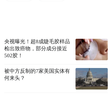
从外观来看，新车前部采用了目前新能源惯
用的封闭式格栅，充电口位于车头正中。前
央视曝光！超8成睫毛胶样品
大灯与现款马卡龙版的宏光MINIEV比较类
检出致癌物，部分成分接近
似，灯组内部采用了环形LED光带，展现出
502胶！
玲珑又复古的感觉。
被中方反制的7家美国实体有
何来头？