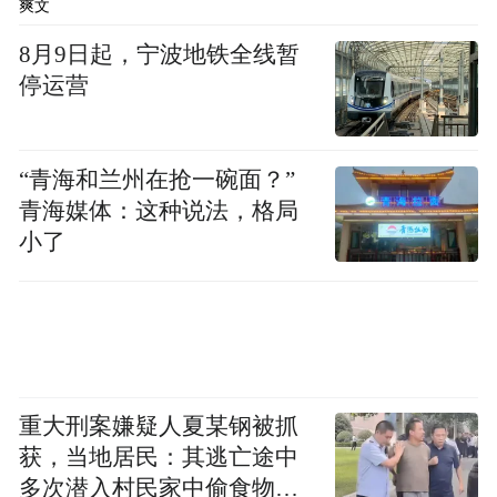
爽文
8月9日起，宁波地铁全线暂
停运营
“青海和兰州在抢一碗面？”
青海媒体：这种说法，格局
小了
自宏光MINIEV发布以来，微型纯电动车在国
内一直保持着颇高的热度。不过，这类车型
虽然售价不高，但实用性还是存在很大短
重大刑案嫌疑人夏某钢被抓
板，而五菱这款“大号K-CAR”则有望将价格
获，当地居民：其逃亡途中
与实用性得到更好的平衡。再加上电动车大
多次潜入村民家中偷食物被