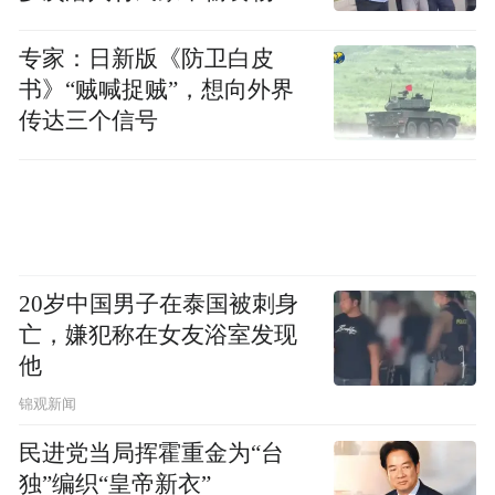
空间和侧滑门乘降便利性的优势，相信这款
发现
车在发布之后会收获不错的声量。
专家：日新版《防卫白皮
书》“贼喊捉贼”，想向外界
“特别声明：以上作品内容(包括在内的视频、图片或音
传达三个信号
频)为凤凰网旗下自媒体平台“大风号”用户上传并发
布，本平台仅提供信息存储空间服务。
Notice: The content above (including the videos,
pictures and audios if any) is uploaded and posted
by the user of Dafeng Hao, which is a social media
platform and merely provides information storage
space services.”
20岁中国男子在泰国被刺身
亡，嫌犯称在女友浴室发现
他
锦观新闻
民进党当局挥霍重金为“台
独”编织“皇帝新衣”