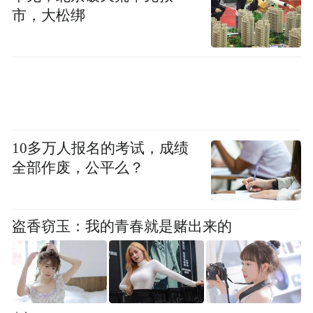
较小，推测与宏光MINIEV相同，为12英寸或
市，大松绑
13英寸。车尾方面，该车采用了纵向尾灯，
内部为卤素光源，后风挡没有配备后雨刷。
10多万人报名的考试，成绩
全部作废，公平么？
盗香窃玉：我的青春就是赌出来的