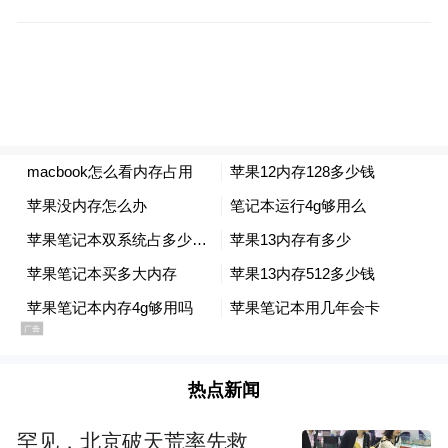
热点新闻
新车侧后门采用了侧滑门的方式，车轮尺寸
罕见，北京破天荒率先救