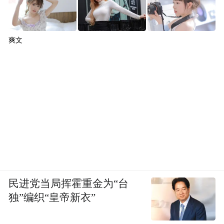
爽文
民进党当局挥霍重金为“台
独”编织“皇帝新衣”