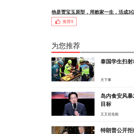
他是贾宝玉原型，用败家一生，活成3
推荐
9
为您推荐
泰国学生扫射
天下事
岛内食安风暴
目标
又又切克闹
特朗普公开拒