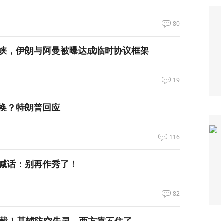
80
峡，伊朗与阿曼被曝达成临时协议框架
19
换？特朗普回应
116
喊话：别再作秀了！
82
拦截！基辅防空失灵，西方靠不住了