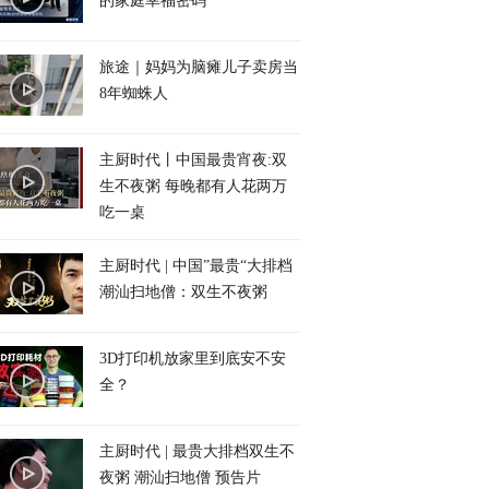
的家庭幸福密码
旅途｜妈妈为脑瘫儿子卖房当
8年蜘蛛人
主厨时代丨中国最贵宵夜:双
生不夜粥 每晚都有人花两万
吃一桌
主厨时代 | 中国”最贵“大排档
潮汕扫地僧：双生不夜粥
3D打印机放家里到底安不安
全？
主厨时代 | 最贵大排档双生不
夜粥 潮汕扫地僧 预告片