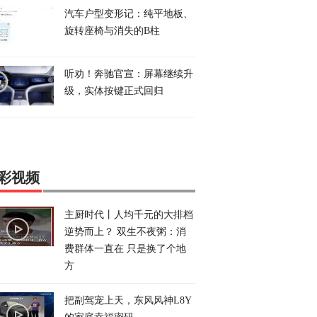
汽车户型变形记：纯平地板、
旋转座椅与消失的B柱
听劝！奔驰官宣：屏幕继续升
级，实体按键正式回归
彩视频
主厨时代丨人均千元的大排档
逆势而上？ 双生不夜粥：消
费群体一直在 只是换了个地
方
把副驾宠上天，东风风神L8Y