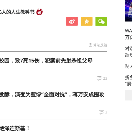
亿人的人生教科书
W
万
算法反馈
对
跃
校园，致7死15伤，犯案前先射杀祖父母
别
折
23
“
发酵，演变为蓝绿“全面对抗”，蒋万安成围攻
3
绝泽连斯基！