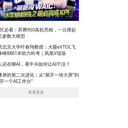
世界人工智能大会：AI开始干活了，但到底干的怎么样？萌新闯WAIC
AIC必看：昇腾950真机亮相，一台撑起
亿参数大模型
话北京大学叶春翔教授：大疆eVTOL飞
珠峰8861米助力科考｜凤凰V现场
人还在聊AI，看中兴如何让AI干活？
叠屏的第二次进化：从“展开一块大屏”到
展开一个AI工作台”
查看更多