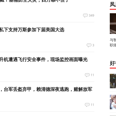
凤
349
私下支持万斯参加下届美国大选
与
职
3
升机遭遇飞行安全事件，现场监控画面曝光
好
11
，台军丢盔弃甲，赖清德深夜逃跑，赌解放军
11