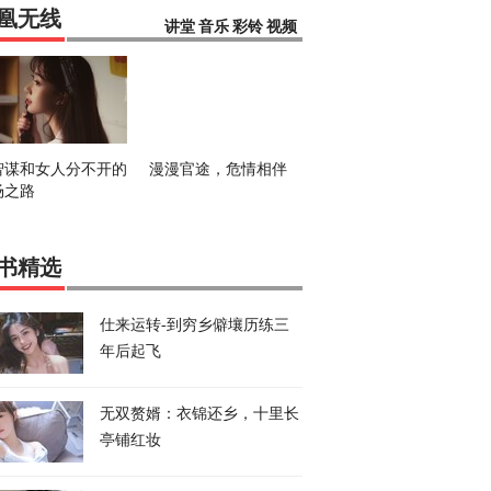
凰无线
讲堂
音乐
彩铃
视频
智谋和女人分不开的
漫漫官途，危情相伴
场之路
书精选
仕来运转-到穷乡僻壤历练三
年后起飞
无双赘婿：衣锦还乡，十里长
亭铺红妆