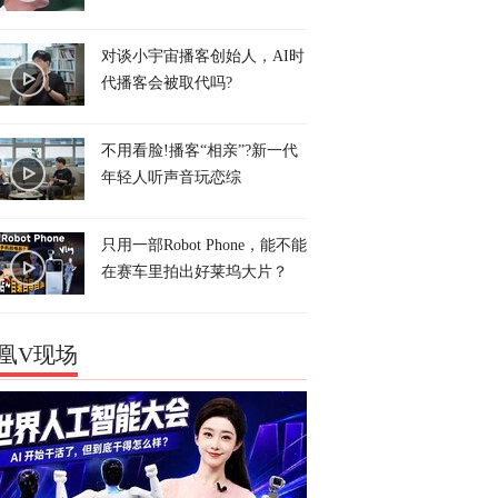
对谈小宇宙播客创始人，AI时
代播客会被取代吗?
不用看脸!播客“相亲”?新一代
年轻人听声音玩恋综
只用一部Robot Phone，能不能
在赛车里拍出好莱坞大片？
凰V现场