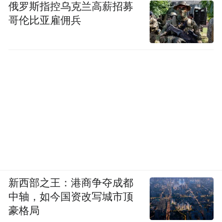
奥迪 E5 Sportback基于上汽与奥迪联合开发
俄罗斯指控乌克兰高薪招募
的Advanced Digitized Platform智能数字平台
哥伦比亚雇佣兵
打造，提供卓越驾驶体验。车辆经由奥迪专
属调校，结合包括制动系统、悬挂、动态底
盘、转向等在内的一系列彰显奥迪操控基因
配置，实现极致驾驶性能与乘坐舒适性的完
美平衡。
新西部之王：港商争夺成都
中轴，如今国资改写城市顶
豪格局