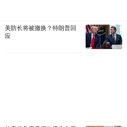
站在新起点，上汽奥迪正以“三步并两步”之
姿全面开启战略升级。未来，上汽奥迪将持
美防长将被撤换？特朗普回
续深耕国内豪华车市场，引领中国汽车产业
应
可持续性高质量发展与豪华出行新方向，助
力品牌“向上，立未来！
“特别声明：以上作品内容(包括在内的视频、图片或音
频)为凤凰网旗下自媒体平台“大风号”用户上传并发
布，本平台仅提供信息存储空间服务。
Notice: The content above (including the videos,
pictures and audios if any) is uploaded and posted
by the user of Dafeng Hao, which is a social media
platform and merely provides information storage
space services.”