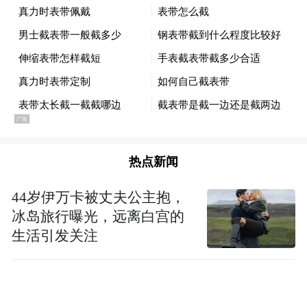
化、高扩展性及灵活的迭代能力，使其可以
接入组合辅助驾驶解决方案。华为汽车智能
汽车解决方案BU产品营销部部长聂奕表示：
“今天，A5L的发布证明：燃油车不是智能时
代的旁观者。更重要的是，我们共同定义
了‘油电同智’智能燃油车的新标准。”
热点新闻
豪华智电，重构未来出行范式
44岁伊万卡被丈夫公主抱，
面对全球最具活力的新能源汽车市场和最具
冰岛旅行曝光，远离白宫的
前瞻性的新能源用户，新品牌AUDI首款豪华
生活引发关注
纯电车型奥迪 E5 Sportback，100%传承奥迪
DNA，并融合中国顶尖智电技术，完美展现
上汽与奥迪双方“美美与共”的合作精髓。