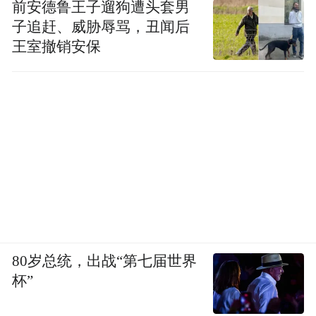
前安德鲁王子遛狗遭头套男
子追赶、威胁辱骂，丑闻后
双品牌协同，覆盖新豪华赛道
王室撤销安保
同台展出的上汽奥迪A7L与上汽奥迪Q6，凭
借差异化产品优势在细分市场中表现突出。
上汽奥迪A7L以C+级豪华性能旗舰定位，将
运动性与豪华感完美结合，契合新世代用户
对动感与个性化的追求；上汽奥迪Q6定位6/7
座豪华SUV，以越级空间表现、沉浸式舒适
体验和德系安全标准，树立全场景豪华出行
新标杆。
80岁总统，出战“第七届世界
杯”
本届车展，上汽奥迪以双品牌布局燃油车与
新能源车市场，满足多元化用户需求。四环