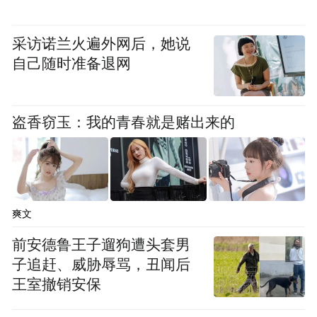
采访诺兰火遍外网后，她说
自己随时准备退网
盗香窃玉：我的青春就是赌出来的
爽文
前安德鲁王子遛狗遭头套男
子追赶、威胁辱骂，丑闻后
王室撤销安保
奥迪 E5 Sportback基于概念车打造，完美传
承了概念车的设计精髓与细节。其延续概念