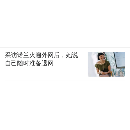
奥迪助手在上汽奥迪APP内首发，由字节跳
动与科大讯飞双擎加持，MOS值达4.65，带
来近乎真人的自然对话体验。为用户提供车
内外一语即达、无缝连接的用户体验，实现
全场景数智化陪伴。火山引擎汽车总经理杨
采访诺兰火遍外网后，她说
立伟表示：“在与上汽奥迪的合作中，我们在
自己随时准备退网
兼容已有平台语音功能的架构下，实现了传
统语音业务的大模型化。”