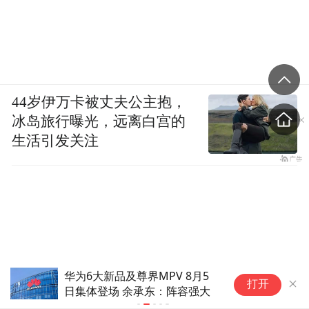
44岁伊万卡被丈夫公主抱，
冰岛旅行曝光，远离白宫的
生活引发关注
华为6大新品及尊界MPV 8月5
从"打卡式旅
打开
日集体登场 余承东：阵容强大
外浪潮下的