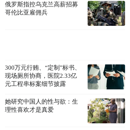
俄罗斯指控乌克兰高薪招募
车的先锋设计语言，融合中国市场数字化趋
哥伦比亚雇佣兵
势，既保持了品牌纯正基因，又通过集成灯
光功能模块、空气动力学部件和传感器的一
体式科技格栅，打破当下新能源车型同质化
设计，呈现极具个性和未来感。内饰设计以
结构化美学，通过木质装饰、间接环境照明
300万元行贿、“定制”标书、
和天然材料营造豪华家居感的同时，更以三
现场厕所协商，医院2.33亿
辐式运动方向盘、集成头枕与侧面支撑的座
元工程串标案细节披露
椅，展现奥迪动感基因。
她研究中国人的性与欲：生
理性喜欢才是真爱