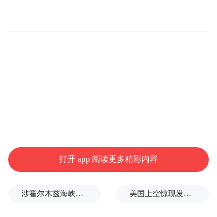
作为“升级计划”的首批成果，全新A5L
Sportback与奥迪 E5 Sportback分别从燃油辅
助驾驶突破与纯电豪华重构两个维度，诠释
了上汽奥迪对新时代用户需求的深度洞察，
满足用户多元化的出行需求。
打开 app 阅读更多精彩内容
涉霍尔木兹海峡，伊朗与阿曼被曝达成临时协议框架
美国上空惊现发光UFO，球体数小时悬浮不动，路人称比飞机大3倍