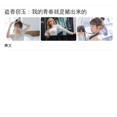
盗香窃玉：我的青春就是赌出来的
此外，新品牌AUDI携手行业领先的智能驾驶
公司Momenta，联合打造行业首个“德系电动
豪华标准+飞轮大模型”智能辅助驾驶方案。
通过全系标配激光雷达与Orin-X芯片的组
爽文
合，支持全场景NOA智能辅助驾驶，轻松开
启端到端科技之旅。对此，Momenta创始人
曹旭东表示：“基于对中国消费者智能辅助驾
驶需求的深刻了解，Momenta赋能AUDI品牌
化身为‘拥有奥迪Driving DNA的中国AI驾驶
大师’，在安全的前提下，为用户带来先锋豪
华的动感智能辅助驾驶体验。”