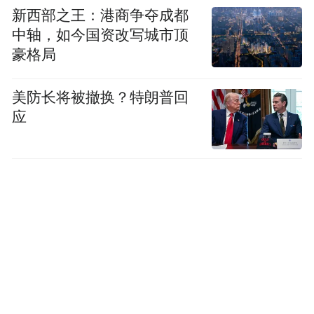
现跨设备服务流转；座舱外，UWB数字钥
新西部之王：港商争夺成都
匙，触发迎宾模式和门锁联动，打造用户专
中轴，如今国资改写城市顶
属仪式感。
豪格局
美防长将被撤换？特朗普回
应