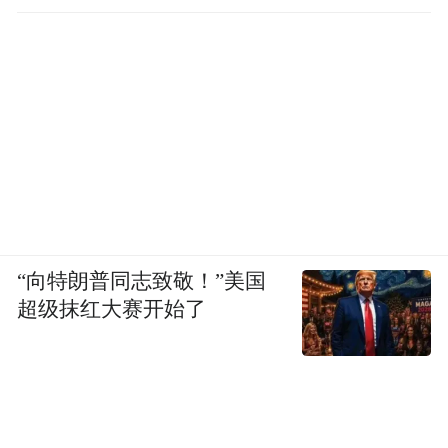
同时，上汽奥迪APP也创新性推出“AUDI品
牌世界”模块，构建与奥迪 E5 Sportback契合
的数字生态，实现同一应用平台内双品牌的
“向特朗普同志致敬！”美国
无缝融合。上汽奥迪营销事业部副总经理谢
超级抹红大赛开始了
施奇表示：“奥迪生态叠加和火山引擎的技术
共振，使奥迪助手具备了跨端记忆的能力。
而有了奥迪助手的AUDI APP，无疑将重新定
义用户的线上旅程。”