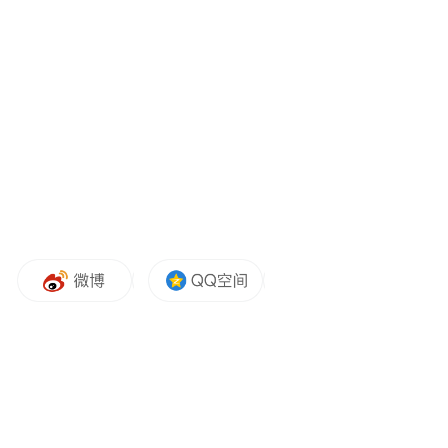
三维跃迁，打造“智美绝尘”豪华新体验
上汽奥迪以用户需求为驱动引擎，将深度市
场洞察转化为产品创新力。通过设计基因重
构、智能科技跃迁、性能架构进化三维革
新，精准回应中国新生代用户对豪华轿跑的
进阶期待。