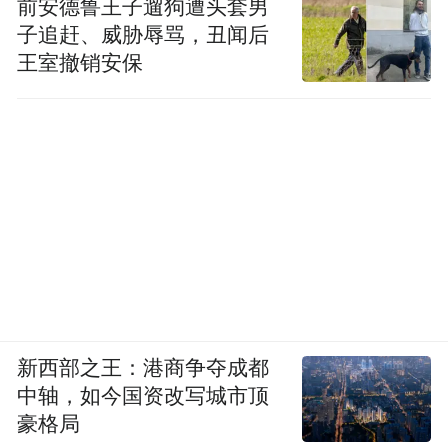
前安德鲁王子遛狗遭头套男
子追赶、威胁辱骂，丑闻后
王室撤销安保
新西部之王：港商争夺成都
中轴，如今国资改写城市顶
豪格局