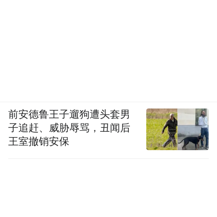
前安德鲁王子遛狗遭头套男
子追赶、威胁辱骂，丑闻后
王室撤销安保