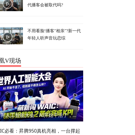
代播客会被取代吗?
不用看脸!播客“相亲”?新一代
年轻人听声音玩恋综
凰V现场
世界人工智能大会：AI开始干活了，但到底干的怎么样？萌新闯WAIC
AIC必看：昇腾950真机亮相，一台撑起