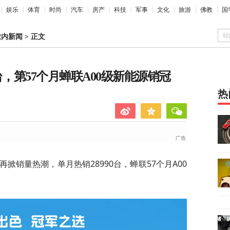
娱乐
体育
时尚
汽车
房产
科技
军事
文化
旅游
佛教
国
站
业内新闻
>
正文
90台，第57个月蝉联A00级新能源销冠
热
月再掀销量热潮，单月热销28990台，蝉联57个月A00