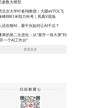
亿参数大模型
话北京大学叶春翔教授：大疆eVTOL飞
珠峰8861米助力科考｜凤凰V现场
人还在聊AI，看中兴如何让AI干活？
叠屏的第二次进化：从“展开一块大屏”到
展开一个AI工作台”
查看更多