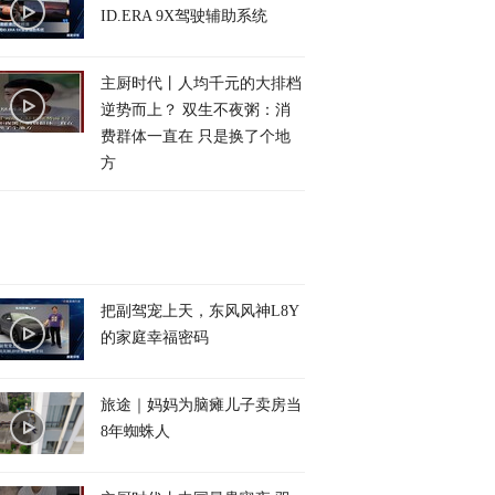
ID.ERA 9X驾驶辅助系统
主厨时代丨人均千元的大排档
逆势而上？ 双生不夜粥：消
费群体一直在 只是换了个地
方
把副驾宠上天，东风风神L8Y
的家庭幸福密码
旅途｜妈妈为脑瘫儿子卖房当
8年蜘蛛人