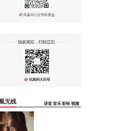
凰无线
讲堂
音乐
彩铃
视频