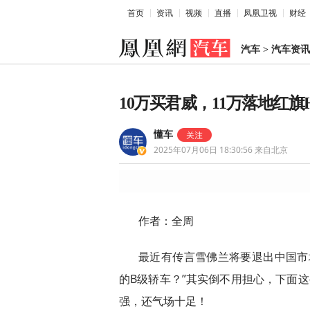
首页
资讯
视频
直播
凤凰卫视
财经
汽车
>
汽车资讯
10万买君威，11万落地红
懂车
2025年07月06日 18:30:56
来自北京
作者：全周
最近有传言雪佛兰将要退出中国市
的B级轿车？”其实倒不用担心，下面
强，还气场十足！