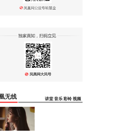
凰无线
讲堂
音乐
彩铃
视频