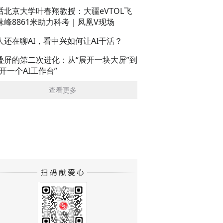
话北京大学叶春翔教授：大疆eVTOL飞
珠峰8861米助力科考｜凤凰V现场
人还在聊AI，看中兴如何让AI干活？
叠屏的第二次进化：从“展开一块大屏”到
展开一个AI工作台”
查看更多