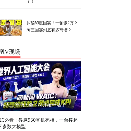
了！
探秘印度国宴！一顿饭2万？
阿三国宴到底有多离谱？
凰V现场
世界人工智能大会：AI开始干活了，但到底干的怎么样？萌新闯WAIC
AIC必看：昇腾950真机亮相，一台撑起
亿参数大模型