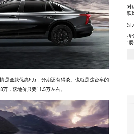
对
跃
别
折
“
行情是全款优惠6万，分期还有得谈。也就是这台车的
98万，落地价只要11.5万左右。