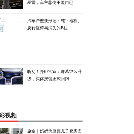
暴雷，车主悲伤不能自已
汽车户型变形记：纯平地板、
旋转座椅与消失的B柱
听劝！奔驰官宣：屏幕继续升
级，实体按键正式回归
彩视频
旅途｜妈妈为脑瘫儿子卖房当