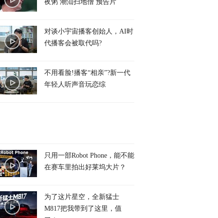
夜粥 潮汕扫地僧 预告片
对谈小宇宙播客创始人，AI时
代播客会被取代吗?
不用看脸!播客“相亲”?新一代
年轻人听声音玩恋综
只用一部Robot Phone，能不能
在赛车里拍出好莱坞大片？
为了这片星空，全新猛士
M817把我带到了这里，值