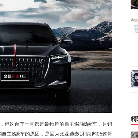
精
感，但这台车一直都是最畅销的自主燃油B级车，月销
自主B级车的原因，是因为比亚迪秦L和海豹06这哥