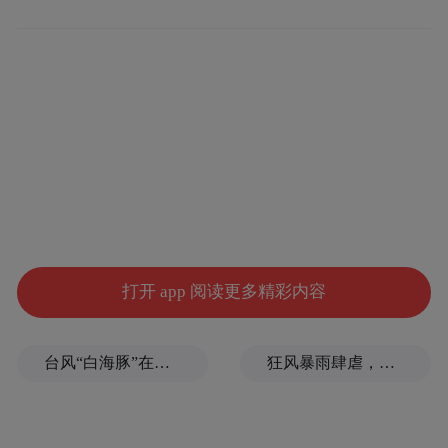
应：自2024年中启动转型以来，品牌收获超
13.6万新能源用户订单，其中网红车型奔腾
小马首年即贡献10万辆销量，为转型提供了
强劲动能。
更值得关注的是，一汽奔腾2025年上半年新
能源渗透率飙升至83%，6月纯电车型交付量
首次跻身行业前十，标志着企业已完成产品
架构的根本性重塑。
打开 app 阅读更多精彩内容
台风“白海豚”在浙江玉环登陆，大片树木被吹倒
狂风暴雨肆虐，台州一家电厂遭受猛烈冲击