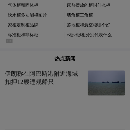
交付数据的背后，是品牌与用户连接方式的
深度变革。渠道网络的快速覆盖构成基础支
撑，353家Joy Feel悦意中心已渗透全国241
热点新闻
城，实现80%用户30分钟车程触达服务终
端。
伊朗称在阿巴斯港附近海域
扣押12艘违规船只
在服务体系层面，"正能量守护计划"开创行
业先例，对因避让特殊车辆导致的车辆损伤
提供免费维修，将企业社会责任植入服务内
核。更具突破性的是Joy Pai生态的构建：线
上Joy Zone社区沉淀真实车主口碑，线下Joy