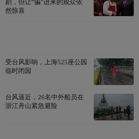
剧，但让“骗”进来的观众依
悦意双子星的万台交付，本质上验证了奔
然惊喜
腾"快准稳"的转型方法论。"快"体现在市场
响应速度，三个月完成新序列产能爬坡与万
台交付；"准"彰显于产品定义能力，以7万级
刚需家庭和混动技术痛点作为精准靶
心；"稳"则依托体系化支撑，从渠道覆盖到
受台风影响，上海525座公园
服务创新再到生态建设的三维保障。
临时闭园
新能源转型的真正加速度，永远源于
对"人"的深度理解与价值尊重。自7月1日，
台风逼近，26名中外船员在
浙江舟山紧急避险
一汽奔腾已开启“悦意一夏·奔腾粉丝纳凉节”
活动，进入奔腾YOMI APP即可参与报名。
活动期间，将为车主提供免费全车健康检
测、专属清凉福利以及夏日锦鲤抽奖等专属