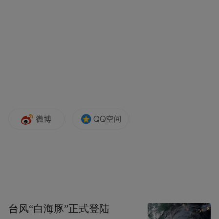
销量的快速攀升，源于对用户痛点的系统性
破解。
悦意03以三个"唯一"重构了7万级纯电SUV的
价值标准，445km/565km双续航版本覆盖日
常通勤半径，航、2750mm轴距实现越级空间
体验、无门槛终身质保消除二手残值焦虑，
精准命中了家庭用户的核心诉求。
台风“白海豚”正式登陆