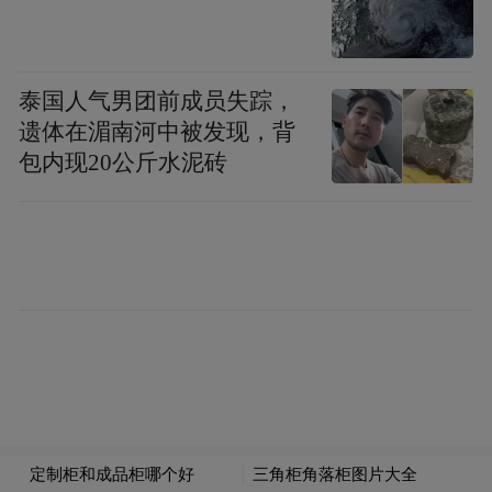
定位更高的悦意07，则通过逐日动力BMP混
动系统展现技术破壁，全球领先的45.21%热
泰国人气男团前成员失踪，
效率发动机配合92%电驱效率，结合
遗体在湄南河中被发现，背
30.9kWh电池支持的2C快充技术（20分钟补
包内现20公斤水泥砖
能50%），最终成就1555km+综合续航的标
杆性能，彻底解构了用户对混动车型的续航
疑虑。