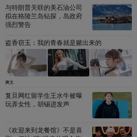
与特朗普关联的美石油公司
Time活动创造社交场景（7月全国星空派对预
拟在格陵兰岛钻探，岛政府
约超2万组），而Joy Life共创计划更让用户
强烈警告
成为产品合伙人（车标设计征集收获500余专
业方案），形成可持续的价值共生体系。
盗香窃玉：我的青春就是赌出来的
爽文
复旦网红留学生王水牛被曝
玩弄女性，胡锡进发声
《欢迎来到龙餐馆》不是喜