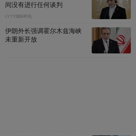
间没有进行任何谈判
pictures and audios if any) is uploaded and posted
by the user of Dafeng Hao, which is a social media
CCTV国际时讯
platform and merely provides information storage
space services.”
伊朗外长强调霍尔木兹海峡
未重新开放