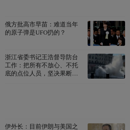
福利。
俄方批高市早苗：难道当年
16000辆悦意车型驶入千家万户，我们看到的
的原子弹是UFO扔的？
不仅是销量数字，更是传统车企转型的深度
启示：新能源竞赛的本质，是制造底蕴与用
户思维的化学反应。奔腾用“技术平权”打破
浙江省委书记王浩督导防台
参数内卷，用“服务共情”重建信任纽带，最
工作：把所有不放心、不托
底的点位人员，坚决果断转
终在83%的电动化渗透率中完成基因重塑。
移到位
（图/文王颖萍）
“特别声明：以上作品内容(包括在内的视频、图片或音
频)为凤凰网旗下自媒体平台“大风号”用户上传并发
布，本平台仅提供信息存储空间服务。
伊外长：目前伊朗与美国之
Notice: The content above (including the videos,