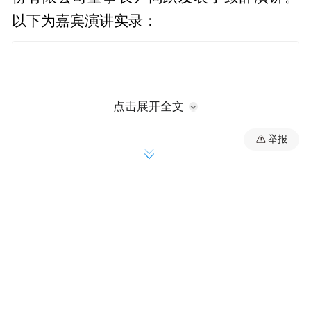
以下为嘉宾演讲实录：
点击展开全文
举报
尊敬的万钢主席、付炳锋会长、各位领导、
各位企业家朋友，各位媒体朋友们，大家
好！前面几位领导发言都非常好，但是超时
很多，我就压缩一下我的时间。