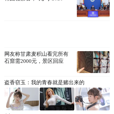
而出，有一点大跃进式的出海，所以我也特
别需要政府，特别是协会和媒体怎么样创建
一个让别人接受、可持续的出海，有序的出
海。
所以，我们现在也调了，我们现在跟内部
说，我说我们不追求销量的排名，我们一直
网友称甘肃麦积山看完所有
说质量的排名比销量重要，利润的排名不如
石窟需2000元，景区回应
创新重要，（调侃）可能我们销量也搞不过
别人，所以我们换一种方式。
盗香窃玉：我的青春就是赌出来的
我们汽车行业还是要自律，所以我要特别呼
吁协会，多组织一些饭局，汽车行业要见
面，特别是领导人，越不见面误会将会越积