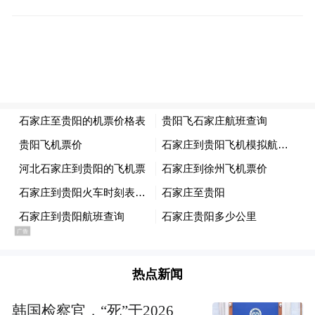
纽带。
所以，我们在企业里考核KPI指标，企业要什
么我们就考核什么。中国汽车发展到今天这
么大的规模，我们更要品牌，更要创新，更
要管理的变革，更要质量和服务的升级，所
以我们呼吁政府在这方面多一些考核和引
导，多比一比品牌，多比一比创新。
资本市场很有耐心，我们也希望我们政府对
我们企业经营能力提升要有一定的耐心，品
牌建设和技术创新、技术突破都需要时间和
热点新闻
耐心。实际上中国现在所有的车企都是蜂拥
韩国检察官，“死”于2026