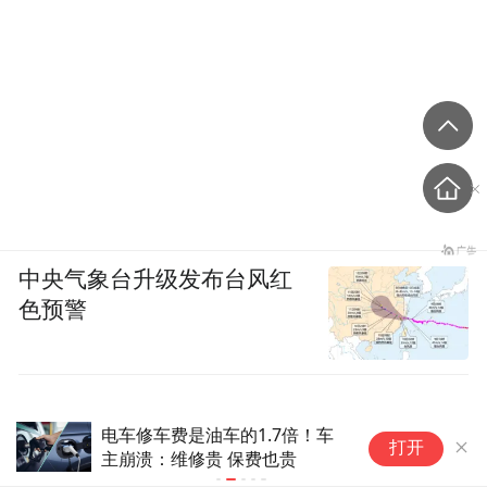
中央气象台升级发布台风红
色预警
.7倍！车
吉利谈速成车乱象：旗下新车平
打开
费也贵
均开发周期达3-5年