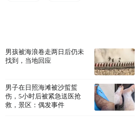
人干好事，也是跟着别人干坏事，所以我们
新技术也在积极开发，新技术上车也很胆
小，宣传上也不敢得罪谁，所以只有自嘲，
南方人自嘲的水平也不如东北人。
男孩被海浪卷走两日后仍未
我们一直说在国内“打不还手，骂不还口”，
找到，当地回应
在国外我们就特别担心别人讨厌我们。我们
到一个市场去做检验，让别人讨厌了什么，
然后企图减少别人对我们的不舒服地方，也
男子在日照海滩被沙蜇蜇
伤，5小时后被紧急送医抢
企图在世界范围内和同行和上下游建立汽车
救，景区：偶发事件
行业的统一战线，争取更多的合作伙伴，实
现更多共赢的机会，做一个出海文明的使
者，争取不要给国家增加麻烦，争取成为国
家“走出去”的代表，以及国家与外面关系的