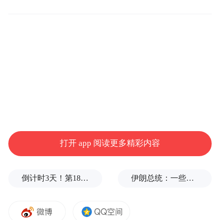
每一年协会的会议质量都特别高，为我们这
样的企业做战略规划，输入了大量的“养
分”。每年万钢主席的报告，我们都是理直气
壮地拍照，毫不羞愧地“盗用”知识产权。付
会长带领协会做了非常多有意义的事，把汽
车行业一些不好的现象及时点出来并做优
化，就是发言时间太长了。
打开 app 阅读更多精彩内容
今年六月份几个部委，协会是动作最快的，
协会几个部门及时召集我们几家企业在北京
召开反对内卷的会议。实际上我们也跟了价
倒计时3天！第18届影响世界华人盛典即将启幕
伊朗总统：一些人认为美欧会出现通货膨胀，伊朗不会，我无法理解
格战也参与了内卷，在智能化发展越来越快
的当下，我们还是胆子比较小，总是跟着别