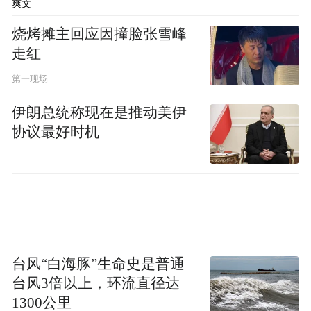
爽文
越深，协会要多组织活动互相学习，互相谅
解、互相理解，可以突破一点点禁酒令（调
烧烤摊主回应因撞脸张雪峰
走红
侃），我们都是中国汽车人，我们都有把中
国汽车做强、做大、做长久的责任，谢谢大
第一现场
家。
伊朗总统称现在是推动美伊
协议最好时机
“特别声明：以上作品内容(包括在内的视频、图片或音
频)为凤凰网旗下自媒体平台“大风号”用户上传并发
布，本平台仅提供信息存储空间服务。
Notice: The content above (including the videos,
pictures and audios if any) is uploaded and posted
by the user of Dafeng Hao, which is a social media
platform and merely provides information storage
space services.”
台风“白海豚”生命史是普通
台风3倍以上，环流直径达
1300公里