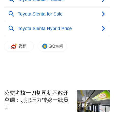
回顾外观，长安启源A06采用了全新的设计
语言，整体造型时尚感、科技感较强。前脸
部分，新车采用了一体式前大灯组设计，贯
穿式的LED日行灯配合可发光的logo，极具
公交考核一刀切司机不敢开
空调：别把压力转嫁一线员
未来科技感。此外，新车下方还采用了熏黑
工
的进气，运动感十足。值得一提的是，新车