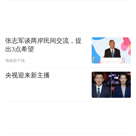
的增程系统，发动机最大功率为72千瓦。悬
架方面，新车搭载全铝前双叉臂+后五连杆的
悬架组合，属于越级的配置了。
张志军谈两岸民间交流，提
（图/文 网通社 杜金翼）
出3点希望
海峡新干线
“特别声明：以上作品内容(包括在内的视频、图片或音
频)为凤凰网旗下自媒体平台“大风号”用户上传并发
央视迎来新主播
布，本平台仅提供信息存储空间服务。
Notice: The content above (including the videos,
pictures and audios if any) is uploaded and posted
by the user of Dafeng Hao, which is a social media
platform and merely provides information storage
space services.”