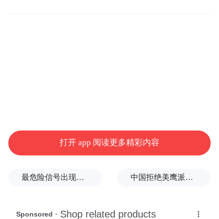
配更显舒适。液晶仪表+大尺寸的中控屏幕，
配合三辐式多功能方向盘，科技感十足。并
且，新车中控屏幕下方还保留了部分物理按
键，提升实用性。
打开 app 阅读更多精彩内容
最危险信号出现！全球能源大动脉岌岌可危
中国拒绝美鹰派副防长访华？弦外之音被热议