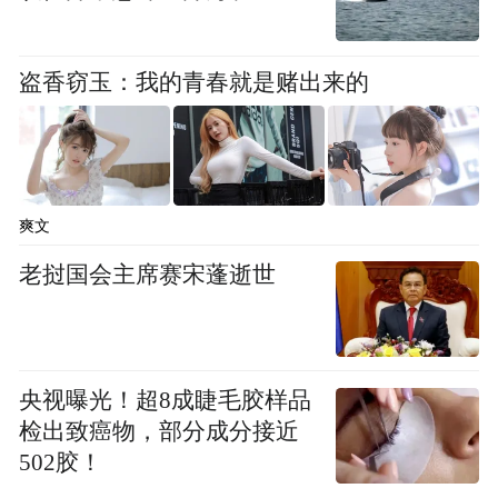
盗香窃玉：我的青春就是赌出来的
爽文
老挝国会主席赛宋蓬逝世
动力方面，长安启源A06基于SDA平台打
造，提供纯电和增程两个动力可选。其中，
纯电版车型根据配置不同，分别搭载最大功
央视曝光！超8成睫毛胶样品
率120千瓦和210千瓦的电机。同时，新车还
检出致癌物，部分成分接近
搭载800V碳化硅高压平台+6C闪充，续航达
502胶！
710km。增程版车型则搭载1.5升发动机组成