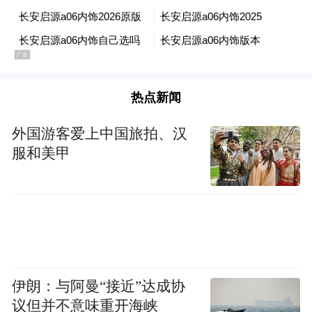
热点新闻
侧面来看，新车侧面造型较为动感，隆起的
车身腰线使其看上去更具饱满，并且新车还
外国游客爱上中国旅拍、汉
服和美甲
采用了半隐藏式车门把手，配合多辐式铝合
金轮毂，时尚感较强。车尾部分，新车同样
采用了贯穿式尾灯组，与前脸相呼应，点亮
后极具辨识度。此外，新车还在后备厢融入
了小鸭尾的设计配合熏黑的后包围，运动感
拉满。车身尺寸来看，新车长宽高分别为
伊朗：与阿曼“接近”达成协
4885/1916/1496mm，轴距为2922mm。
议但并不意味重开海峡