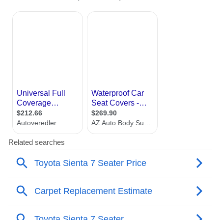
用料方面，长安启源A06在中控区域、车门
饰板，以及座椅等处均采用软性亲肤材质包
覆。座椅方面，新车搭载同级最大后排145°
豪华电动大沙发，支持28点全身豪华按摩模
式，以及全车零重力云感座椅，整车舒适性
拉满。