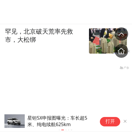
罕见，北京破天荒率先救
市，大松绑
星钽5X申报图曝光：车长超5
【
打开
米、纯电续航625km
内