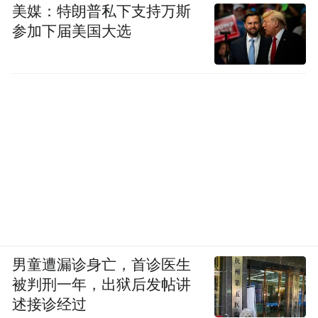
频)为凤凰网旗下自媒体平台“大风号”用户上传并发
美媒：特朗普私下支持万斯
布，本平台仅提供信息存储空间服务。
参加下届美国大选
Notice: The content above (including the videos,
pictures and audios if any) is uploaded and posted
by the user of Dafeng Hao, which is a social media
platform and merely provides information storage
space services.”
男童遭漏诊身亡，首诊医生
被判刑一年，出狱后发帖讲
述接诊经过