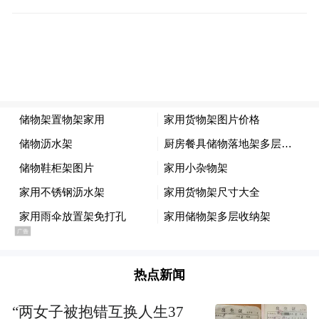
二。公开资料显示，毛京波拥有非常丰富的
营销、公共关系管理经验，虽非汽车“科班”
出身，但其职业生涯也足够辉煌。
毛京波曾在公共关系咨询公司罗德公关担任
高级副总裁兼北京公司总经理，长期为奥
迪、米其林、英国石油等多家行业领先企业
提供专业品牌咨询服务。2007 年毛京波加入
梅赛德斯 - 奔驰，负责奔驰在华市场营销工
作，并在之后担任北京梅赛德斯 - 奔驰销售
服务有限公司 Smart&AMG 销售运营负责
热点新闻
人。
“两女子被抱错互换人生37