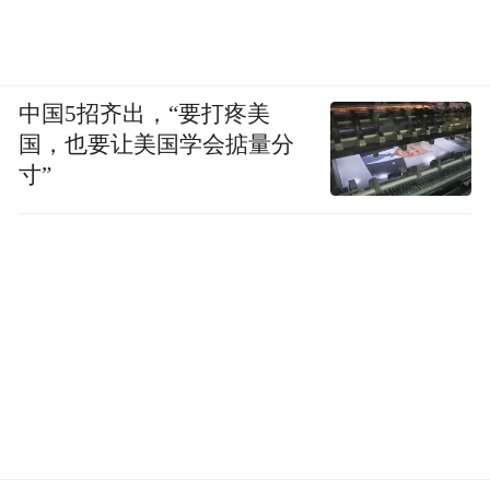
切如常，没有关闭任何工厂的计划。”
而这实际是在削弱莲花跑车在欧洲市场的“文
化认可度”，此前调查显示，很多欧洲车主认
中国5招齐出，“要打疼美
国，也要让美国学会掂量分
为“英国制造”是购买核心因素，生产外迁可
寸”
能导致老用户集体流失。这也是毛京波需要
解决的问题之一。
如果将电动化、智能化前沿市场的经验带进
莲花跑车英国及全球市场，如何在全球化浪
潮中维系莲花跑车的文化认可度，这些都将
考验毛京波的智慧。
“特别声明：以上作品内容(包括在内的视频、图片或音