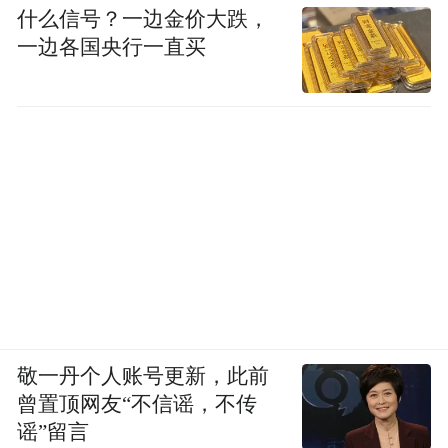
什么信号？一边金价大跌，
被委以重任 毛京波如鱼得水还是……
一边各国央行一直买
莲花跑车的英国及全球业务，毫无疑问是一
个重担。
2024年，莲花跑车欧洲市场销量激增179%，
贡献近四成交付量，跃升为莲花2024年全球
最大市场，市场占有率也一并得到提升。如
此重要且具有潜力的市场交给毛京波，显然
体现了莲花跑车对毛京波能力的认可。
敬一丹个人账号更新，此前
值得一提的是，莲花跑车诞生于英国，在欧
曾置顶网友“不信谣，不传
洲影响力、知名度巨大，且欧洲人也喜欢这
谣”留言