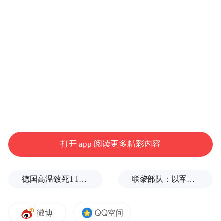
毛京波与莲花跑车结缘于2022年，至2025年
3月，一直担任莲花跑车中国区总裁，基本可
以看作拥有完整本土运营自主权的封疆大
吏。今年3月，其卸任中国区总裁职位，晋升
熟悉销售官，负责全球四大区域的产销协
同。
打开 app 阅读更多精彩内容
而如今，毛京波则进入了欧洲腹地，进入了
莲花跑车全球最核心的区域。数据显示，
德国高温致死1.19万人，为2016年来最高纪录
联黎部队：以军单日向黎发射113枚炮弹
2024年，莲花跑车欧洲交付量占据整体四
成，为莲花跑车2024年最大区域市场，而英
国不仅是莲花跑车的“老家”，更是欧洲市场