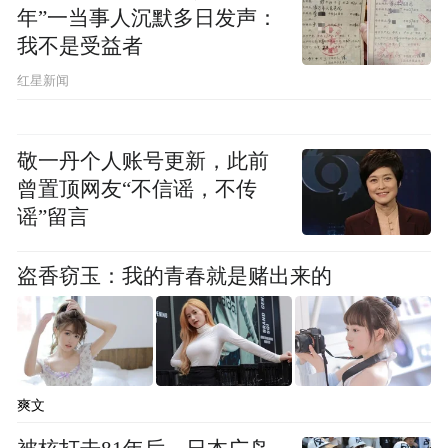
年”一当事人沉默多日发声：
我不是受益者
红星新闻
敬一丹个人账号更新，此前
曾置顶网友“不信谣，不传
谣”留言
2018 年 6 月 7 日，毛京波加入林肯被任命为
盗香窃玉：我的青春就是赌出来的
林肯亚太及中国区总裁，也开启了其职业生
涯的高光时刻，毛京波在加入林肯汽车后，
帮助林肯提升了服务体验，推动了林肯品牌
国产化进程，销量大幅提升。
爽文