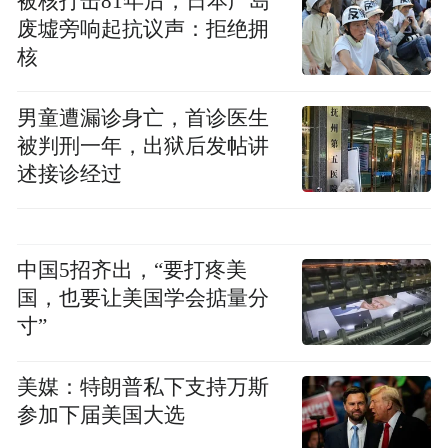
被核打击81年后，日本广岛
用了三年时间，毛京波将林肯带至二线豪华
废墟旁响起抗议声：拒绝拥
头部，2020年由于林肯成为中国豪车市场增
核
长最快的品牌之一，被外界称为“林肯现
象”。2022年10月，毛京波加入莲花跑车，任
男童遭漏诊身亡，首诊医生
中国区总裁，并且她还有个身份——““创始
被判刑一年，出狱后发帖讲
合伙人”。
述接诊经过
事实上，毛京波加入莲花跑车之后，并未能
复制林肯当年的神迹。但必须考虑的是，林
中国5招齐出，“要打疼美
肯与今天的莲花跑车绝不可相提并论。对比
国，也要让美国学会掂量分
寸”
来看，林肯当年在华已经有了一定知名度，
而莲花跑车在华完全可以当作一个“新品
美媒：特朗普私下支持万斯
牌”，换言之，莲花跑车在华需要的不是拔苗
参加下届美国大选
助长，而是重构认知。