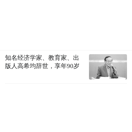
方面，她曾推动林肯亚太区业务增长，国际
业务相关经验对于其推动英国及全球业务增
长很有帮助。另一方面，也是更重要的一
点，毛巾波出身于电动化、智能化更前沿的
中国市场，对莲花跑车在海外市场的“转型”
知名经济学家、教育家、出
帮助也比较大。
版人高希均辞世，享年90岁
需要提到的是，2025年6月，有报道称，莲花
跑车的中国管理层下达指令，要求这家豪华
车制造商为海瑟尔工厂（Hethel）停产做准
备。预计最早于明年永久停止该工厂的生
产，但最终决定不明。6月28日，莲花跑车品
牌官方发布声明回应：“莲花跑车公司运营一