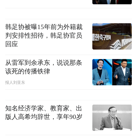
从这一角度来看，毛京波的做法堪称对症下
药，毛京波“For the Drivers”定调为莲花跑车
韩足协被曝15年前为外籍裁
的品牌标签，莲花跑车几年来的宣传活动也
判安排性招待，韩足协官员
回应
多集中于赛道等展现性能的位置。除此之
外，本土化也是毛京波关注的重点之一，在
从雷军到余承东，说说那条
路特斯更名莲花后，她说，“莲花是一个全球
该死的传播铁律
化的品牌，诞生于英国，赋能于中国的数字
报人刘亚东
化、智能化，莲花也是一整套的品牌资产，
全球的品牌标识终于一致，这是第一个意
义。”
知名经济学家、教育家、出
版人高希均辞世，享年90岁
至少，在毛京波手中，莲花跑车在中国已经
有了根基！