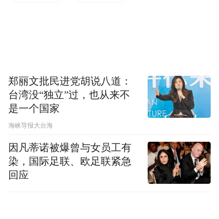
郑丽文批民进党胡说八道：
台湾没“独立”过，也从来不
是一个国家
​海峡导报大台海
因凡蒂诺被爆曾与女员工有
值得一提的是，长安汽车新能源销量再创新
染，国际足联、欧足联紧急
回应
高，2025年1-10月新能源销量超过2024年全
年总和。