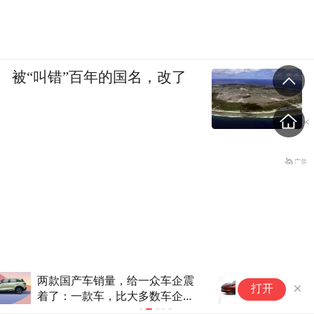
被“叫错”百年的国名，改了
特斯拉上海工厂7月交付93,579
福
打开
辆，创今年新高
电