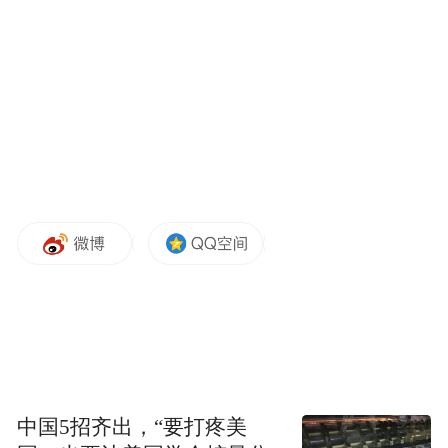
据介绍，豆包AI车机具备“能推理、会思考、
懂情绪”的全新人机交互体验，在张亮看来，
相比常规意义上的车机，豆包AI车机就像是
DeepSeek出现前后的分水岭，过去的语音助
手是指令式的，你让它干嘛它干嘛；而荣威
的豆包AI车机，是具有“连贯记忆”和“推理能
力”的智能伙伴。
中国5招齐出，“要打疼美