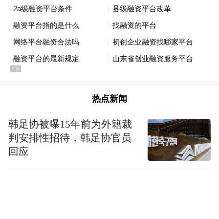
基于豆包AI车机，张亮认为，荣威必须让大
家感受这辆车是这个时代的产品，也能提供
面向未来无限的想象空间。并且从品牌角度
来讲，荣威也将从豆包AI车机开始，从早期
的互联过渡到下半场的AI。需要提到的是，
这并非简单的APP“上车”，而是基于上汽在
热点新闻
SOA（面向服务架构）领域长达五年的深
耕，为AI大模型提供了坚实的软硬件基础。
韩足协被曝15年前为外籍裁
判安排性招待，韩足协官员
值得一提的是，比起豆包AI车机带来的新颖
回应
体验，荣威M7DMH的市场表现同样值得关
注，这款荣威今年的重磅车型，已经有了占
据细分市场第一梯队的表现。张亮透露，荣
威M7 DMH上市大概一个多月，在中级插混