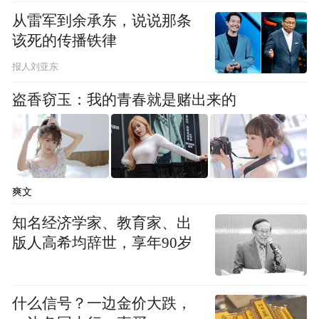
从雷军到余承东，说说那条
市场排在第三（品牌角度划分）。张亮进一
该死的传播铁律
步透露，由于对中高配车型需求旺盛的误
报人刘亚东
判，准备的产能不太契合，理论上，如果产
能到位，荣威M7 DMH能够挤入第一梯队。
盗香窃玉：我的青春就是赌出来的
“靠谱”的荣威 在“价格战”外寻找新的出路
有关荣威M7DMH的市场表现，张亮以结果
爽文
倒推原因得出结论——“用务实科技、科技平
知名经济学家、教育家、出
权的手段，让主流的消费者都能感受到真实
版人高希均辞世，享年90岁
的价值”，张亮也表示，未来荣威也将在这方
面不断加强，为消费者提供更全面的价值。
什么信号？一边金价大跌，
从产品上看，荣威M7 DMH在售价不高的前