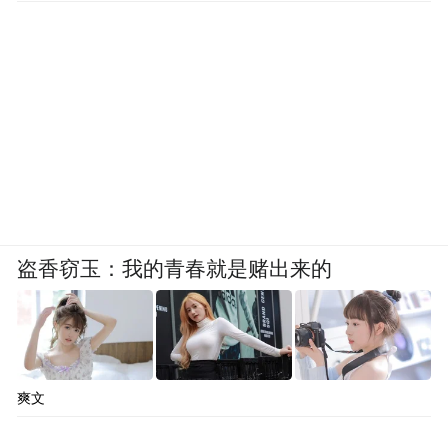
Notice: The content above (including the videos,
pictures and audios if any) is uploaded and posted
by the user of Dafeng Hao, which is a social media
platform and merely provides information storage
space services.”
盗香窃玉：我的青春就是赌出来的
爽文