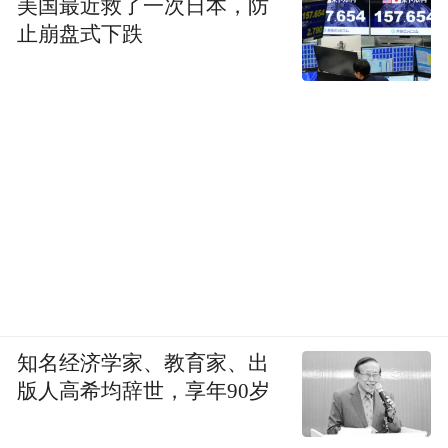
美国最近救了一次日本，防
开的是“价值枪”，不断地提升产品价值。采
止崩盘式下跌
访的最后，张亮也谈到了品牌的“护城河”问
题，在技术容易被复刻，容易被超越的大背
景下，荣威也给出了两条简单而纯粹的解决
方式。
一个是，如何让包括SOA等硬件架构打造得
更强，如何与合作伙伴的合作做得更好，使
“护城河”更深；另一个则是，以C端视角去给
用户传递有营养的内容和有价值的体验，使
“护城河”更宽。
知名经济学家、教育家、出
版人高希均辞世，享年90岁
“特别声明：以上作品内容(包括在内的视频、图片或音
频)为凤凰网旗下自媒体平台“大风号”用户上传并发
布，本平台仅提供信息存储空间服务。