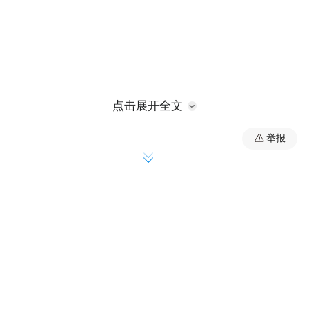
点击展开全文
举报
值得关注的是，张亮对明年一季度车市的论
断虽然是“痛苦”，但对荣威的要求是，明年
开始做“无定语的‘引领者/领先者’”，当然，
没有定语太难，张亮对“定语”的标准是不要
太夸张，合理一点。
至于如何做到这一点，张亮则提到，荣威在