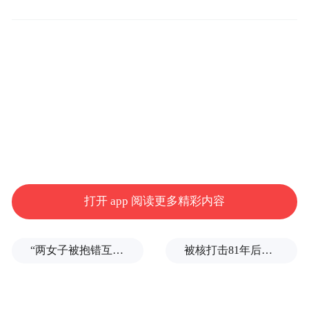
今年的产品上比较克制，没有很密集地“下饺
子”，核心原因是希望能把一个产品做好，做
透！而这，可能也是荣威成为“引领者”的重
要支撑，那么荣威，究竟是如何做好，做透
产品的呢？
“活人感”的AI车机 荣威的制胜法宝真的只是
它？
打开 app 阅读更多精彩内容
本届广州车展，荣威全球首发豆包深度思考
大模型及场景，旗下长续航中大型豪华轿车
“两女子被抱错互换人生37年”一当事人沉默多日发声：我不是受益者
被核打击81年后，日本广岛废墟旁响起抗议声：拒绝拥核
——荣威M7 DMH同步亮相，首搭“最具活人
感”交互能力的豆包AI车机。