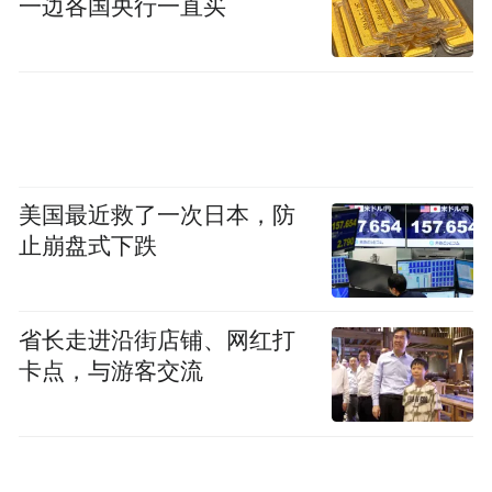
一边各国央行一直买
提下带来了诸多高价值体验，包括CDC（动
态悬挂）向10万级下放，沙发躺椅向10万级
下放，以及DMH技术带来的长续航、低能耗
等。这些让荣威M7 DMH取得良好成绩的产
品力，归根结底在于荣威本身的技术实力。
美国最近救了一次日本，防
以其DMH技术为例，能做到低能耗是因为荣
止崩盘式下跌
威将整个动力总成全捏在自己手里。钱漾表
示，能耗的表现不是单一因素决定的，它是
省长走进沿街店铺、网红打
从发动机开始，再到变速箱、整个电控系
卡点，与游客交流
统，再到里面控制算法的综合表现。荣威是
唯一一家把发动机的控制集成在整个PICU控
制里面的，可以综合每一个环节实现能量的