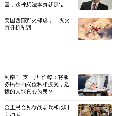
的测试跑道却是世界上最长的室内碰撞测试
国，这种想法本身就是错误
跑道。
的
美国西部野火肆虐，一灭火
而如果要想仅仅从数据层面，就能感受到震
直升机坠毁
撼，那必须得谈谈这个碰撞测试场地的面
积，它单单没有柱子的区域就达到1.2万平方
米。
河南“三支一扶”作弊：将服
务民生的岗位私相授受，选
拔的人能真心为民？
金正恩会见参战老兵和战时
立功者