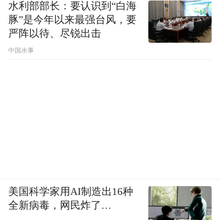
水利部部长：要认识到“白海
豚”是今年以来最强台风，要
而吉利旗下的不少车也因为安全，有着“公路
严阵以待、尽锐出击
坦克”的美名。
中国水事
到了现在，吉利再首轮就豪砸20亿建设全球
全域安全中心，并包揽了五大吉尼斯世界纪
录，更可见吉利对安全的高度重视。
与此同时，在如今的新能源时代，吉利对三
电安全也高度重视。
比如吉利自研自产的神盾金砖电池，经历过
很多极端测试，我们有幸实际体验过它的枪
美国科学家用AI制造出16种
全新病毒，网民炸了…
击测试。