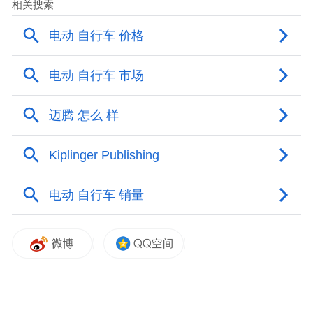
试验室长什么样？
最大就是任性，0-180°随便撞
相信大家看过很多碰撞测试视频。
碰撞的一瞬间，声音震耳，零件四散，霎时
弹出的气囊炸到往方向盘猛磕的假人脸上，
涌出浓厚的暴力美学感。
这其中，假人的身上密布着很多传感器，核
心作用就是模拟真人在碰撞发生时，身体各
部位将会受到的伤害程度。
因此，别看那些假人普遍都很粗糙，它可比