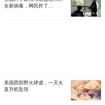
这两座风洞可以对测试的温度（-40度～60
全新病毒，网民炸了…
度）、湿度（5%～95%）、光照（1200W/平
方米）、雨雪天气甚至海拔（最高5200m）
进行设定。
某种程度上，吉利全域安全中心也算是一个
极其硬核的地球环境模拟器，让车辆在投产
前能够干遍地球副本，进而更顽强地为吉利
征战全球市场。
辅助驾驶必闯一关
美国西部野火肆虐，一灭火
直升机坠毁
辅助驾驶如今已经越来越成为一款车必备的
配置，吉利全域安全中心也为辅助驾驶准备