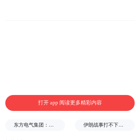
任意角度汽车碰撞测试区（0-180°）、最大
的汽车安全试验室、最大的汽车环境风洞试
验室、测试功能最多的汽车安全试验室更可
见吉利对安全的高度重视。
作为一家以测试为本的媒体，有了这样的地
方，我们怎么能轻易放过。
吉利全球全域安全中心（以下简称吉利全域
安全中心）已经在12月12日正式发布，接下
打开 app 阅读更多精彩内容
来我们就看看吉利全域安全中心到底能把车
给整成什么样子。
东方电气集团：坚决拥护党中央决定
伊朗战事打不下去了？美军参联会主席力主“翻篇”
点击观看视频：拥有五个吉尼斯纪录的安全