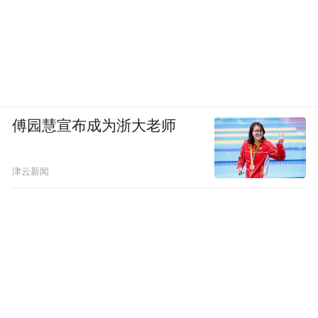
而吉利之所以打造这么一个复杂的全天候模
拟试验室，就是为了能够测试车辆在各种极
端场景下的车辆功能。
目前，伴随着自然气候的变化，类似于暴雨
傅园慧宣布成为浙大老师
引发城市内涝这样的极端场景越来越多，车
辆也必须得具备应对这种极端环境的能力。
津云新闻
雨雪雾电都有了，风洞自然也少不了。
由于占地大、造价高，在全球范围内，有自
己风洞的车企屈指可数。