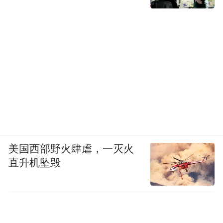
被子弹瞬间击穿后，神盾金砖电池不起火、
不爆炸——电池虽然被击穿，可安全的底线
却被成功守住了。
安全是汽车最重要的部分，而对于一直把安
全当做造车第一优先级的吉利来说，安全也
早已经流淌在其品牌基因中了。
“特别声明：以上作品内容(包括在内的视频、图片或音
美国西部野火肆虐，一灭火
频)为凤凰网旗下自媒体平台“大风号”用户上传并发
直升机坠毁
布，本平台仅提供信息存储空间服务。
Notice: The content above (including the videos,
pictures and audios if any) is uploaded and posted
by the user of Dafeng Hao, which is a social media
platform and merely provides information storage
space services.”