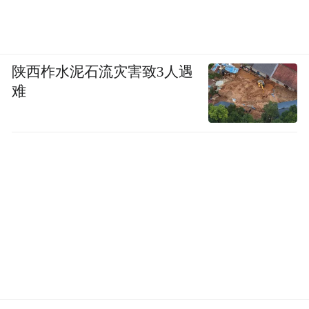
表现，辅助驾驶可以说是面对着重重难关。
写在最后
陕西柞水泥石流灾害致3人遇
如果要讨论汽车安全，那么肯定绕不过吉
难
利。
从2000年吉利董事长李书福用挖掘机亲自销
毁存在缺陷的豪情，到2007年在《宁波宣
言》上把安全放在首位，提出“造最安全、最
环保、最节能的好车”，再到2010年成功收购
世界安全标杆沃尔沃。
这些年来，吉利一直十分注重汽车安全，并
且不遗余力地推进安全体系的建设和完善。