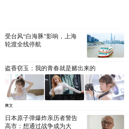
受台风“白海豚”影响，上海
轮渡全线停航
聊完了假人，我们再聊聊专撞假人的碰撞测
试区。
盗香窃玉：我的青春就是赌出来的
吉利全域安全中心的碰撞测试场地的测试跑
道为293.39米，就这个数据来说，好像看起
来没那么有冲击力。
爽文
日本原子弹爆炸亲历者警告
但是从全世界范围来看，吉利全域安全中心
高市：想通过战争成为大