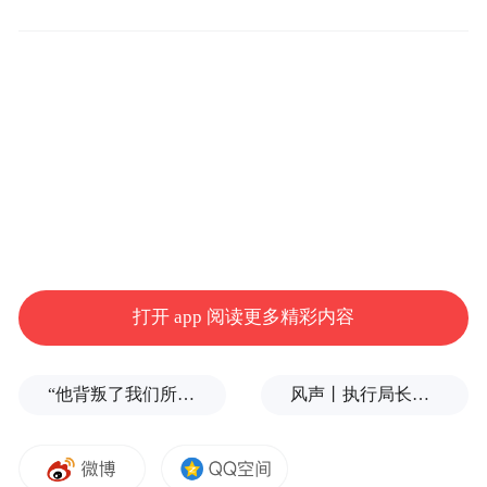
同时，蔚来在新年第一天宣布，蔚来滇藏换
电路线实现全线贯通。滇藏换电路线始于云
南昆明，全长超2700公里，沿途布局19座蔚
来换电站，平均每142公里就有一座换电站。
蔚来已形成全国超3600座换电站、1000余座
高速公路换电站的网络布局。
打开 app 阅读更多精彩内容
“特别声明：以上作品内容(包括在内的视频、图片或音
频)为凤凰网旗下自媒体平台“大风号”用户上传并发
布，本平台仅提供信息存储空间服务。
“他背叛了我们所有人！”反特朗普右翼密会，拟推卡尔森备战2028大选
风声丨执行局长索贿和言语骚扰，更深的追问非常必要
Notice: The content above (including the videos,
pictures and audios if any) is uploaded and posted
by the user of Dafeng Hao, which is a social media
platform and merely provides information storage