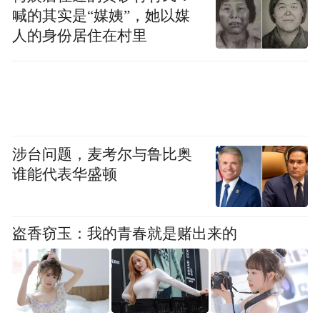
喊的其实是“媒姨”，她以媒
人的身份居住在村里
2025年全年，新能源乘用车批发销量与零售
销量分别达到1531.9万辆和1280.9万辆，分
别同比增长25.2%和17.6%，圆满实现“十四
五”的新能源车市增长预期。
相较之下，燃油乘用车市场持续萎缩，12月
涉台问题，麦考尔与鲁比奥
谁能代表华盛顿
常规燃油乘用车零售92万辆，同比下降
30%，环比增长2%。从全年市场来看，合资
品牌与豪华品牌燃油乘用车市场回暖，使得
盗香窃玉：我的青春就是赌出来的
燃油车市场降幅有所收窄，累计批发销量与
零售销量分别达到1423万辆和1094万辆，较
去年同期分别下降5%和9%。