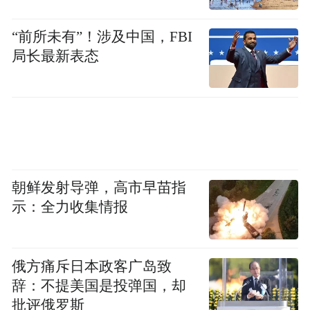
与新能源乘用车市场相同，中国品牌是汽车
“前所未有”！涉及中国，FBI
局长最新表态
出口的主力军。12月自主品牌出口达到51.5
万辆，同比增长50%，环比下降2%；合资与
豪华品牌出口7.3万辆，同比增长25%。2025
年全年，自主燃油乘用车出口287万，同比下
降7%，自主新能源出口204万，同比增长
139%。
朝鲜发射导弹，高市早苗指
示：全力收集情报
部分中国品牌已从简单的产品出海转向海外
体系建设，全散装件出口（CKD）占比较
高。‌其中，长城汽车CKD出口占比53.2%，
俄方痛斥日本政客广岛致
辞：不提美国是投弹国，却
上汽通用五菱CKD出口占比38%。乘联分会
批评俄罗斯