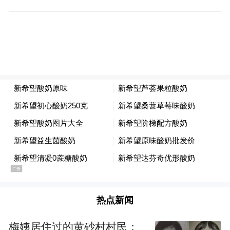
能源车渗透率80.9%；豪华车中的新能源车渗
透率39.1%；而主流合资品牌中的新能源车渗
透率仅有8.2%。
从车型来看，纯电动市场的A00+A0级经济型
电动车市场较好，其中A00级批发销量11.7万
辆，同比下降33%，环比下降34%，占纯电
动的12.4%份额，较去年同期下降7.2个百分
点；A0级批发销量24.4万辆，占纯电动的
26%份额，同比增长2.6个百分点；A级电动
车21.4万，占纯电动份额22.8%，同比增长
0.1个百分点。乘联分会指出，经济型电动车
热点新闻
增长是极其重要的，只有经济型电动车普及
梅姨居住过的黄砂村村民：
才能真正拉动车市增量。