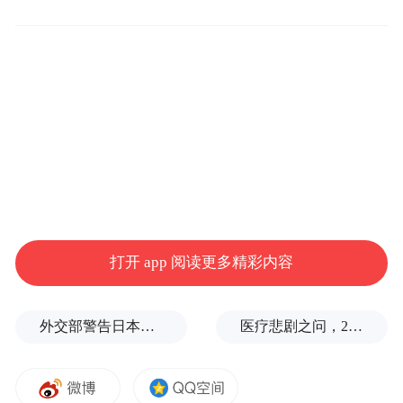
降14.0%，环比增长1.6%。2025年全年累计
零售2374.4万辆，同比增长3.8%，全国乘用
车批发销量达到2955.4万辆，同比增长
8.8%。
具体来看，受车购税免税政策到期影响，新
能源零售创历史新高。数据显示，12月新能
源乘用车市场零售133.7万辆，同比增长
2.6%，环比增长1.2%，新能源车国内零售渗
打开 app 阅读更多精彩内容
透率达到59.1%，较去年同期提升9.6个百分
点。
外交部警告日本：不要再次走向历史的被告席
医疗悲剧之问，2岁半患儿身亡，医生获刑1年
乘联分会指出，直逼60%的新能源乘用车渗
透率，意味着市场进入了“新能源主导”的新