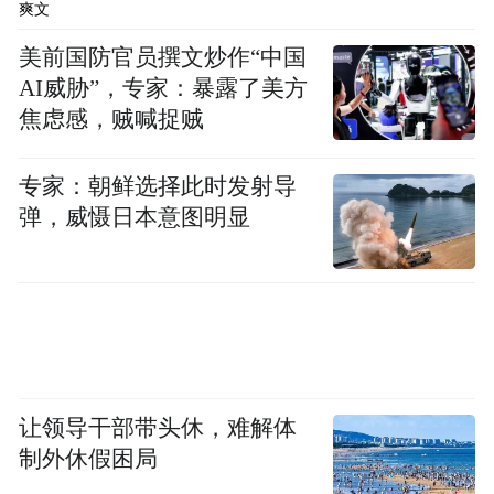
爽文
美前国防官员撰文炒作“中国
AI威胁”，专家：暴露了美方
焦虑感，贼喊捉贼
专家：朝鲜选择此时发射导
弹，威慑日本意图明显
乘用车出口保持高速增长态势。12月乘用车
出口（含整车与CKD）58.8万辆，同比增长
让领导干部带头休，难解体
46.2%，环比下降2%。2025年全年乘用车厂
制外休假困局
商出口573.9万辆，同比增长19.7%。