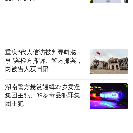
强调，中国乘用车出口已经从“单纯卖车”向
“产业链出海”延伸，从“量”的高速增长向“质”
的飞跃升级转变。
重庆“代人信访被判寻衅滋
事”案检方撤诉、警方撤案，
两被告人获国赔
湖南警方悬赏通缉27岁卖淫
集团主犯、39岁毒品犯罪集
团主犯
乘用车市场保持较高的集中度，前十大厂商
2025年全年贡献了1481.9万辆的广义乘用车