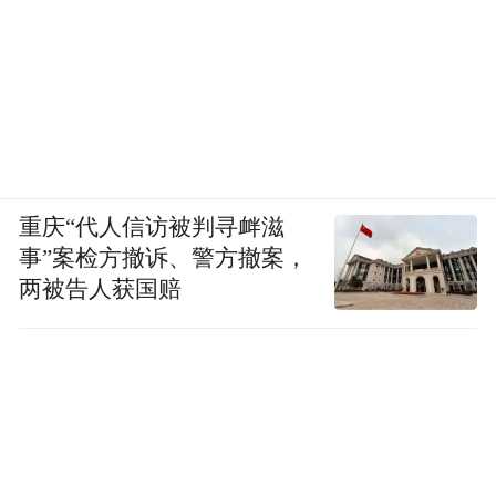
零售销量，市场份额达到61.5%。从车企构成
来看，比亚迪与吉利两大中国品牌包揽冠亚
军，南北大众与南北丰田榜上有名。从增速
来看，吉利汽车以46.9%的同比增速领跑，比
亚迪、一汽-大众、上汽大众零售销量呈现不
同程度下滑。
重庆“代人信访被判寻衅滋
事”案检方撤诉、警方撤案，
对于2026年1月乘用车市场走势，乘联分会分
两被告人获国赔
析称，结合2月份春节影响，因此在1月会形
成一定的批发转移量；结合当前市场预收订
单模式，部分企业仍有相当规模的订单处于
待交付状态中。作为“十五五”的开局，加之
今年是汽车消费大年，预计1月的同比销量会