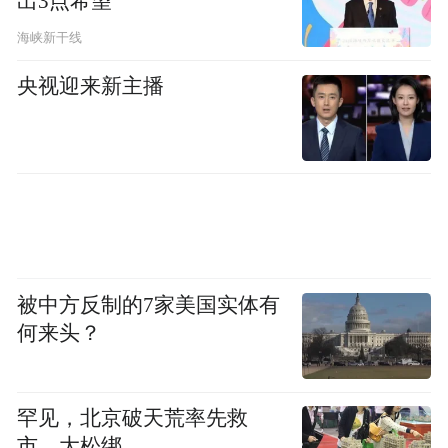
出3点希望
海峡新干线
央视迎来新主播
再来看一下2026款小蚂蚁，外观方面，前后
包围进行优化，同时新增3个车身颜色，整车
延续现款车型的经典设计。
内饰方面，整体配色风格进行了调整，质感
被中方反制的7家美国实体有
相比现款更加有一，同时升级了10.4英寸大
何来头？
屏、副驾电动座椅、电子手刹等配置。
动力方面，新车延续现款车型的动力，电机
罕见，北京破天荒率先救
最大功率36kW，续航进一步提升，CLTC纯
市，大松绑