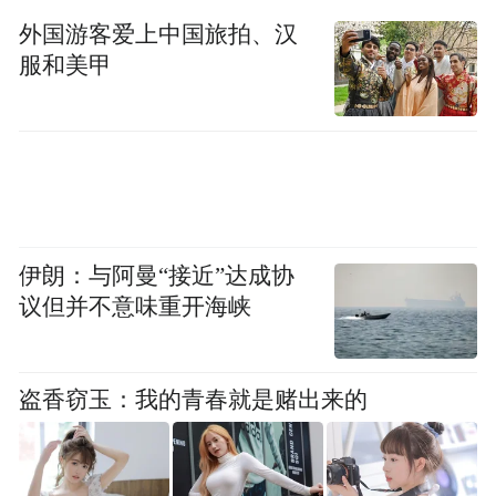
外国游客爱上中国旅拍、汉
服和美甲
内饰方面，冰淇淋搭载9英寸悬浮大屏，内置
高德地图、酷我音乐、云听等App。车内还
配有3个标准1/4螺纹接口，可连接手机支
伊朗：与阿曼“接近”达成协
架、运动相机等；座椅支持Easy-Entry礼让功
议但并不意味重开海峡
能，一键增宽后座入口，方便儿童、老人进
出。
盗香窃玉：我的青春就是赌出来的
空间方面，新车采用2+2自由空间组合，并拥
有20处储物空间。