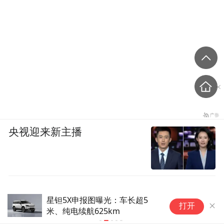
央视迎来新主播
星钽5X申报图曝光：车长超5
量
打开
米、纯电续航625km
者