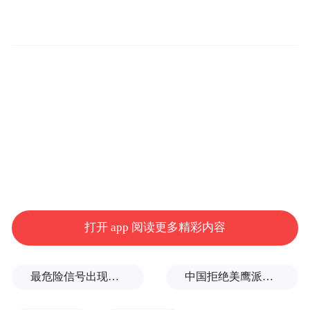
外观方面，新车外观整体采用微笑语言设
计，扁平化的LOGO设计，整体更加时尚动
感。女王版车型采用复古的设计风格，封闭
式前格栅采用类似木纹元素，前舱盖配以绿
色拉花，整体复古范儿十足。
打开 app 阅读更多精彩内容
最危险信号出现！全球能源大动脉岌岌可危
中国拒绝美鹰派副防长访华？弦外之音被热议