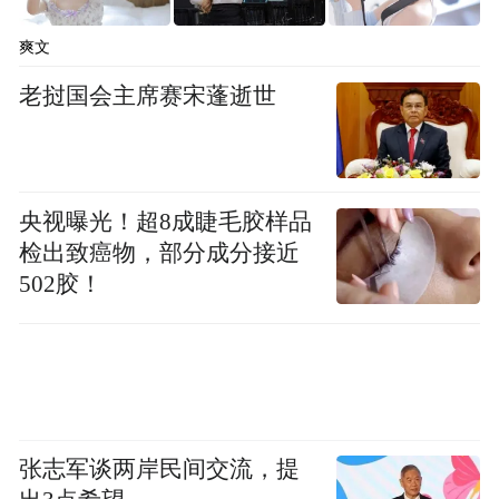
动力方面与现款车型保持一致，均采用纯电
爽文
动力，最大功率30千瓦，最大扭矩90牛·米，
老挝国会主席赛宋蓬逝世
纯电续航里程220km，支持22kW快充，
30%-80%快充仅需0.55小时。
央视曝光！超8成睫毛胶样品
检出致癌物，部分成分接近
502胶！
张志军谈两岸民间交流，提