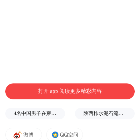
2025年7月，蔚来旗下的乐道品牌推出了大型
纯电SUV乐道L90，紧接着在9月蔚来品牌又
推出了全新的蔚来ES8。凭借着大空间、高
配置和低价格的策略，蔚来在去年上市的这
两款大型SUV销量表现都非常抢眼。
乐道L90 7月上市，8、9、10连续三个月单月
打开 app 阅读更多精彩内容
销量破万，成为国内大型SUV市场的一匹黑
马，大有冲击大型SUV市场销冠的势头。而9
月上市的全新蔚来ES8，不仅实现了11月和
4名中国男子在柬埔寨杀人抛尸，被判无期
陕西柞水泥石流已致2人死亡，仍有1人失联
12月连续两个月单月销量破万，而且在去年
12月还取代了问界M8，成为国内大型SUV的