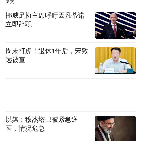
爽文
挪威足协主席呼吁因凡蒂诺
这边全新蔚来ES8一路高歌猛进，而那边乐
立即辞职
道L90却显得有些黯然失色了。在去年8、
9、10连续三个月销量破万后，11月和12月乐
周末打虎！退休1年后，宋致
道L90销量突然骤降。11月卖了5970辆车，
远被查
12月更是降至4015辆。
眼看乐道L90销量已经腰斩，全新的乐道L90
终于要来救场了。近日新车的申报信息已经
在网上曝光，在外观设计上延续现款车型的
风格，增加了看上去更为高级的双拼色车
以媒：穆杰塔巴被紧急送
身。除此之外新车最大的升级，就是配备了
医，情况危急
激光雷达。硬件的提升也就意味着新款乐道