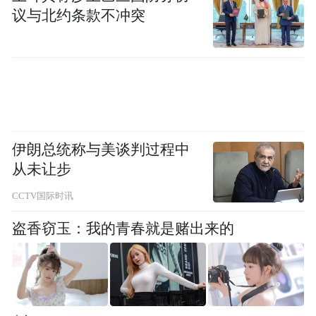
理想相差非常少了，2025年理想的销量为
议与北约条款不冲突
40.6万辆。而在2024年，理想的销量高达50
万辆，蔚来同期的销量20.1万辆。
伊朗总统称与美谈判过程中
从未让步
CCTV国际时讯
盗香窃玉：我的青春就是赌出来的