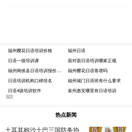
也正是因为全新蔚来ES8出色的销量表现，
让蔚来汽车在去年第4季度交出了一份非常完
美的答卷。累计销量达到了12.5万辆，同比
增长71.7%创下历史新高。其中蔚来品牌销量
超6.7万辆，同样也创下历史新高。
整个2025年，蔚来汽车全年累计交付量32.6
万辆，创历史新高同比也增长了47%。
虽然从销量数据上来看，蔚来汽车2025年在
热点新闻
“蔚小理”三家车企中垫底，但是差距已经跟
土耳其称沙土巴三国防务协