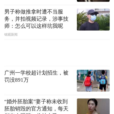
L90在智能辅助驾驶上，应该会比现款车型有
男子称做推拿时遭不当服
很大进步。
务，并拍视频记录，涉事技
师：怎么可以这样坑我呢
因为目前在售的乐道L90，全系车型均采用的
锦观新闻
是视觉融合感知路线。看看这个消息，有一
些乐道L90的车主感觉好像自己这被“背刺”
了。
广州一学校超计划招生，被
罚没891万
“婚外胚胎案”妻子称未收到
胚胎销毁的官方通知，每天