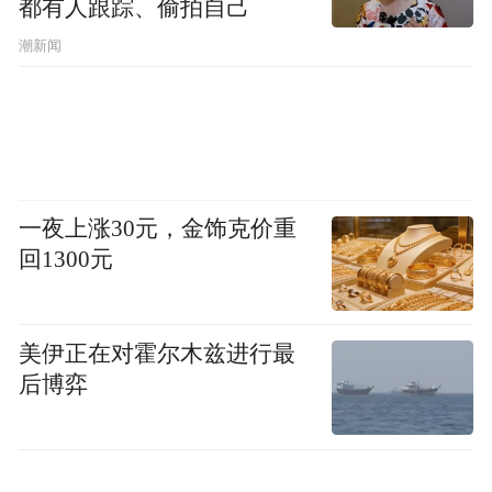
都有人跟踪、偷拍自己
潮新闻
在车快评看来，即将上市的新款乐道L90是不
是真的“背刺”老车主不好说，但是增加激光
雷达确实也是无奈之举，你觉得是不是这个
道理？
一夜上涨30元，金饰克价重
回1300元
版权声明：本文为车快评原创，转载请联系
授权，未经允许严禁转载，且图文杜绝任何
美伊正在对霍尔木兹进行最
形式的抄袭盗用，否则将追究法律责任。文
后博弈
章部分图片来源网络，版权归原作者所有，
如有使用到您的作品，请联系我们索取稿酬
或者删除。