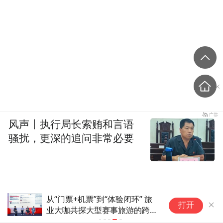
风声丨执行局长索贿和言语
骚扰，更深的追问非常必要
​
打开
家
来