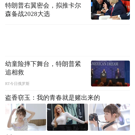
特朗普右翼密会，拟推卡尔
森备战2028大选
幼童险摔下舞台，特朗普紧
追相救
RT今日俄罗斯
延续往届"技术风向标"定位，今年专区在展
盗香窃玉：我的青春就是赌出来的
品布局上实现突破性创新：重点聚焦镁铝合
金大型结构件一体化成型、电池壳体轻量化
集成设计等当下汽车领域热门轻量化技术，
集中展示相关创新产品与解决方案；同时进