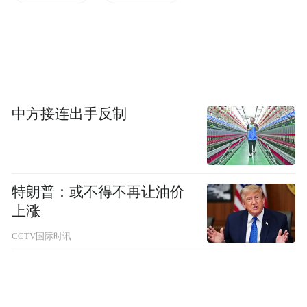
中方接连出手反制
为实现多材料协同应用的产业链共建，本届
展会与中国国际铝工业展、上海国际镁工业
展、上海国际铜工业展、上海国际再生金属
展同期举办。展会规模再度升级，将汇聚650
特朗普：或不得不再让油价
上涨
余家优质参展商，展示面积达60,000平方
米，预计吸引35,000名专业观众到场，其中
CCTV国际时讯
海外观众预计超4,000人。依托五展联动优
势，有效激活铝、镁、铜等有色金属及再生
金属资源的协同效能，打通"材料研发- 部件