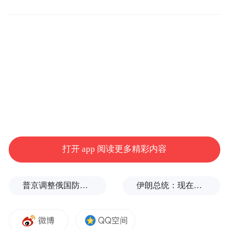
当前，汽车轻量化正迎来多材料融合应用的
发展期：铝材凭借轻质高强、耐腐蚀、易回
收的优势，仍是车身、底盘等核心部件的首
选；镁材以更优的比强度，正从非承力件向
电驱动桥壳体、一体化压铸后地板等关键结
构件渗透，成为轻量化升级的重要补充；铜
材则凭借优异的导电导热性能，在线束系统
中不可或缺，支撑新能源汽车能效提升。
打开 app 阅读更多精彩内容
普京调整俄国防部高层人事布局，重用实战将领削弱“办公室将军”
伊朗总统：现在与最高领袖的联系非常困难