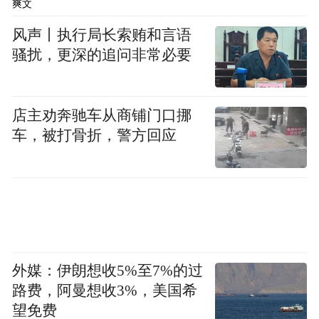
爽文
一步拓展新兴应用领域边界，精准锚定低空
风声丨执行局长索贿和言语
经济、人形机器人等新兴赛道的轻量化需
骚扰，更深的追问非常必要
求，现场将集中呈现eVTOL飞行器轻量化结
构件、人形机器人轻量化关节部件等创新产
店主劝奔驰车从商铺门口挪
品，为观众解锁产业新视角与新机遇。此
车，被打骨折，警方回应
外，专区深度整合高校、科研机构的最新研
发成果，搭建产学研高效对接桥梁，让观众
洞察行业技术研发方向，为企业技术创新注
入新动能。
外媒：伊朗想收5%至7%的过
路费，阿曼想收3%，美国希
望免费