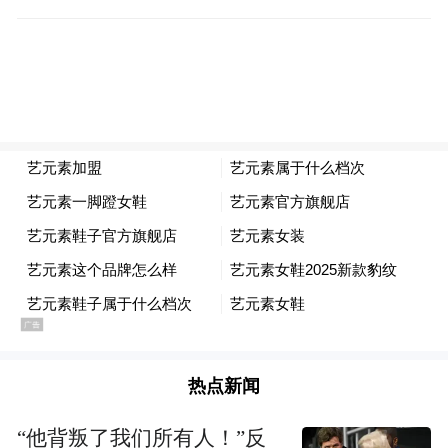
制造- 整车应用"的产业链壁垒，为行业提供
一站式轻量化材料资源对接平台。
专区升级，新兴领域探新机遇
轻量化材料应用及产学研创新成果展示专区
作为展会核心亮点板块，今年迎来全面升
级。回顾往届，专区始终聚焦轻量化工艺与
技术的落地展示，曾集中呈现高强度钢热冲
压成型、铝合金挤压铸造、碳纤维复合材料
模压成型等前沿工艺，展示了车身轻量化结
构件、轻量化内饰部件等核心产品。
热点新闻
“他背叛了我们所有人！”反