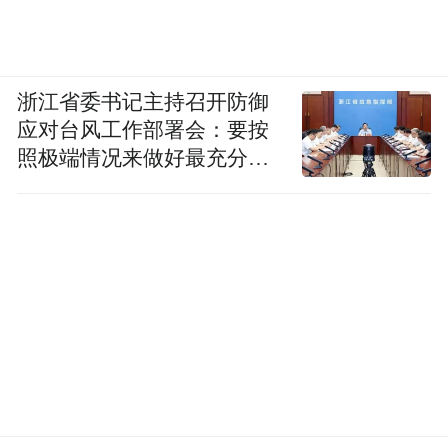
传统展会"仅限三天"的时效，已难以满足产
业链上下游对长期资源对接、深化合作的需
求。为打破这一局限，本届展会秉持"全周期
浙江省委书记主持召开防御
产业服务"理念，构建覆盖全年的一系列轻量
应对台风工作部署会：要按
化配套活动，以多元化、定制化服务，为行
照极端情况来做好最充分的
业同仁提供超越展会本身的价值赋能。
准备
4月，展会主办方瞄准新能源汽车及新兴轻量
"第四届新能源汽车创新技
化应用领域，举办
术及行业发展论坛暨机器人创新应用大会"
，
让观众能够持续捕捉行业热点、对接优质技
"创新技术交流・走进应
术资源，同期还打造
用端"
系列活动，带领观众深入整车、零部件
及机器人企业，实地探访轻量化技术落地场