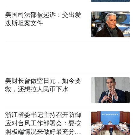
美国司法部被起诉：交出爱
泼斯坦案文件
论坛巅峰对话，共探发展新路径
美财长曾做空日元，如今要
第七届汽车轻量化工艺技
本届展会特别设立"
救，还想拉人民币下水
术及相关材料创新应用论坛"
。当前，轻量化
正朝着材料多元融合、工艺集成创新、架构
浙江省委书记主持召开防御
深度优化、低碳循环落地的方向快速发展，
应对台风工作部署会：要按
大吨位一体化压铸量产应用、CTC/CTB电池
照极端情况来做好最充分的