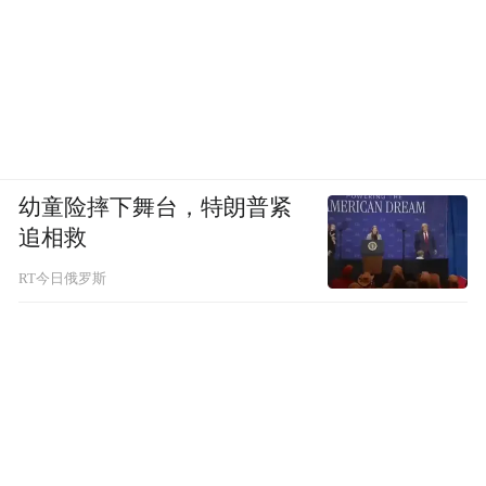
7月8日-10日上海新国际博览中心，诚邀产业
幼童险摔下舞台，特朗普紧
链同仁共赴盛会，共探新机，携手筑就轻量
追相救
化产业高质量发展新格局。
RT今日俄罗斯
“特别声明：以上作品内容(包括在内的视频、图片或音
频)为凤凰网旗下自媒体平台“大风号”用户上传并发
布，本平台仅提供信息存储空间服务。
Notice: The content above (including the videos,
pictures and audios if any) is uploaded and posted
by the user of Dafeng Hao, which is a social media