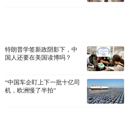
车身一体化技术迭代、镁铝等轻质合金在核
准备
心结构件的渗透应用、多材料连接技术突
破、全产业链低碳回收体系构建等话题，成
为行业技术攻坚与量产落地的核心焦点。本
届论坛紧扣当前汽车轻量化领域的核心热门
特朗普学签新政阴影下，中
议题，汇聚国内外知名专家、整车与零部件
国人还要在美国读博吗？
企业技术负责人、科研院校学者等重磅嘉
宾，结合企业实操案例，以专业视角直击轻
量化技术发展关键。参会观众不仅能零距离
“中国车企盯上下一批十亿司
机，欧洲慢了半拍”
获取行业前沿技术观点，精准把握技术趋势
与市场方向，还能通过实战案例分享与技术
痛点研讨破解技术落地难题，同时拓展优质
行业人脉，为企业技术升级与资源链接创造