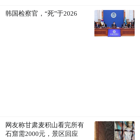
提升推动出口提速；四是强大的生态合力，
韩国检察官，“死”于2026
深化与东风汽车集团的协作，并与科技企
业、高校构建本土创新网络。
当前，日产汽车在华已拥有超1900万用户，
这份信任既是荣誉更是责任，未来将始终以
用户为中心，陪伴用户驶向更尽兴的人生旅
程。张雪燕还在分享的最后阶段引用“积力之
所，举则无不胜；众智之所为，则无不成”与
媒体嘉宾共勉，期盼2026年继续携手，在时
代大棋中共塑新局面。
网友称甘肃麦积山看完所有
石窟需2000元，景区回应