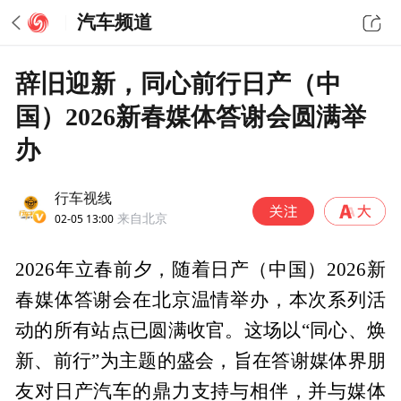
汽车频道
辞旧迎新，同心前行日产（中
国）2026新春媒体答谢会圆满举
办
行车视线
02-05 13:00
来自北京
2026年立春前夕，随着日产（中国）2026新
春媒体答谢会在北京温情举办，本次系列活
动的所有站点已圆满收官。这场以“同心、焕
新、前行”为主题的盛会，旨在答谢媒体界朋
友对日产汽车的鼎力支持与相伴，并与媒体