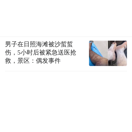
男子在日照海滩被沙蜇蜇
伤，5小时后被紧急送医抢
救，景区：偶发事件