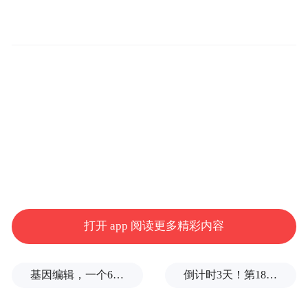
打开 app 阅读更多精彩内容
答谢会现场弥漫着马年祝福与浓郁年味
随着答谢会正式启幕，日产（中国）投资有
基因编辑，一个6岁女孩之死
倒计时3天！第18届影响世界华人盛典即将启幕
限公司副总经理张雪燕以中国象棋智慧为