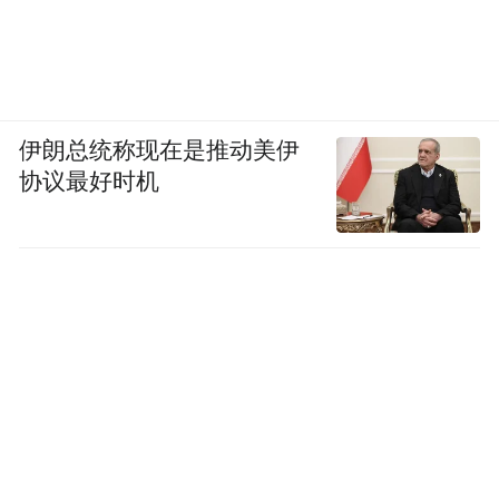
出口布局上，2025年9月日产进出口（广州）
有限公司正式成立，标志着日产“向全球”战
略从蓝图落地，N7、锋坦Frontier Pro等由中
伊朗总统称现在是推动美伊
国研发的产品将作为首批出口车型，走向世
协议最好时机
界，拓宽全球发展路径。
面向未来，日产汽车在华持续发展的底气源
于四大支柱：一是清晰的产品路线图，到
2027年夏季将在中国投放10款新能源车型，
持续完善细分市场覆盖；二是深厚的技术基
因，90年汽车运动底蕴与79年电动汽车研发
经验，是面向智能电动时代转型的坚实根
基；三是加速的全球步伐，依托产品竞争力