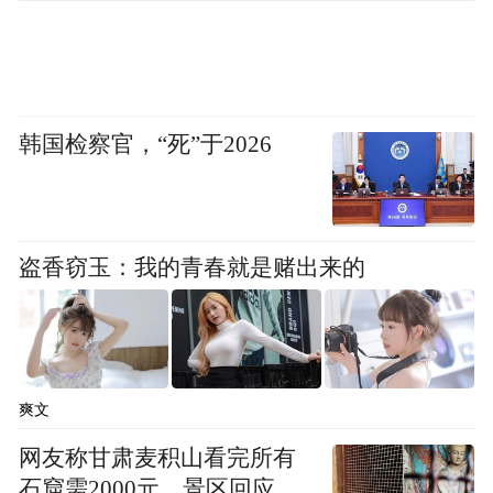
年有序推进，四款核心产品如同落下四枚关
键棋子，彰显转型实力。4月上市的日产
N7，作为“最家”纯电轿车，以“中国主导、全
球赋能”模式，将家庭用户对智能舒适的追求
韩国检察官，“死”于2026
融入其中，多次斩获合资纯电车型销冠；11
月广州车展推出的天籁·鸿蒙座舱，将智能化
赋能燃油车，实现经典车型价值焕新，践行
盗香窃玉：我的青春就是赌出来的
“油电同智”理念；同期推出的锋坦Frontier
Pro PHEV，作为日产全球首款插电混动皮
卡，以探索精神开拓多元赛道，其不仅在中
国研发打造，更将在不久的将来出口至全球
爽文
市场；12月登场的日产全球首款插电混动轿
网友称甘肃麦积山看完所有
车——日产N6，精准切入家用市场，破解里
石窟需2000元，景区回应