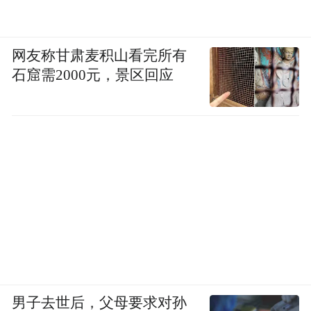
网友称甘肃麦积山看完所有
石窟需2000元，景区回应
男子去世后，父母要求对孙