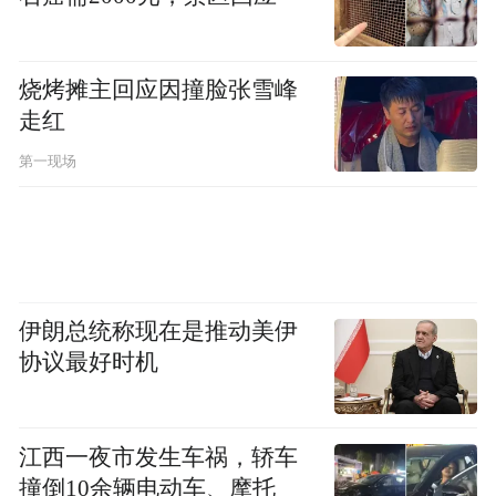
程焦虑，上市首月即斩获合资插混销量第一
的桂冠，四款产品协同发力，清晰诠释了“稳
烧烤摊主回应因撞脸张雪峰
燃油车基本盘，强化新能源布局，智能化全
走红
面赋能多元矩阵路线”的战略。
第一现场
伊朗总统称现在是推动美伊
协议最好时机
日产汽车多元化产品矩阵
江西一夜市发生车祸，轿车
品牌建设上，日产汽车着力实现情感与价值
撞倒10余辆电动车、摩托