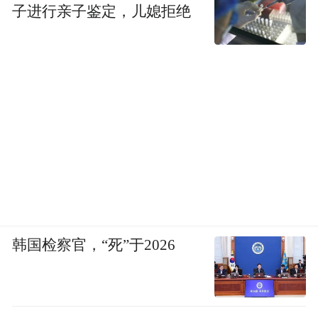
子进行亲子鉴定，儿媳拒绝
韩国检察官，“死”于2026