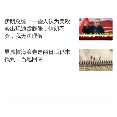
至关重要，其发展速度与技术引领地位正为
全球行业树立标杆。
伊朗总统：一些人认为美欧
会出现通货膨胀，伊朗不
会，我无法理解
男孩被海浪卷走两日后仍未
找到，当地回应
日产（中国）投资有限公司副总经理张雪燕