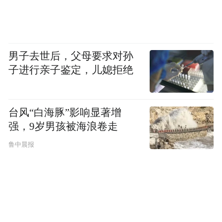
底蕴与实力。
男子去世后，父母要求对孙
子进行亲子鉴定，儿媳拒绝
台风“白海豚”影响显著增
强，9岁男孩被海浪卷走
鲁中晨报
日产（中国）投资有限公司副总经理张雪燕
回顾日产中国40周年品牌之夜亮点