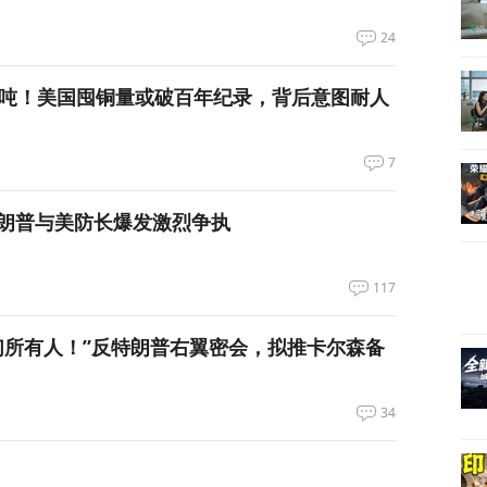
24
万吨！美国囤铜量或破百年纪录，背后意图耐人
7
朗普与美防长爆发激烈争执
117
们所有人！”反特朗普右翼密会，拟推卡尔森备
34