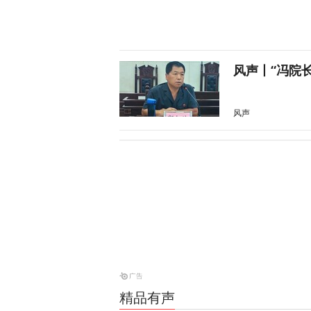
风声丨“冯院
风声
炸河床、停核
经济
天下事
伊朗与阿曼会
天下事
精品有声
风暴眼 | 