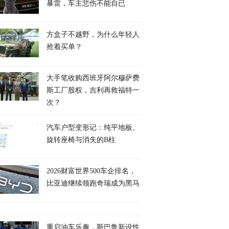
暴雷，车主悲伤不能自已
方盒子不越野，为什么年轻人
抢着买单？
大手笔收购西班牙阿尔穆萨费
斯工厂股权，吉利再救福特一
次？
汽车户型变形记：纯平地板、
旋转座椅与消失的B柱
2026财富世界500车企排名，
比亚迪继续领跑奇瑞成为黑马
重启油车乐趣，斯巴鲁新设性