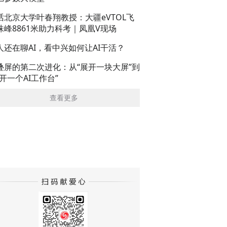
话北京大学叶春翔教授：大疆eVTOL飞
珠峰8861米助力科考｜凤凰V现场
人还在聊AI，看中兴如何让AI干活？
叠屏的第二次进化：从“展开一块大屏”到
展开一个AI工作台”
查看更多