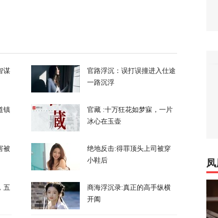
都没拦住，泽连斯基指责盟友间接导致重大伤
430
刀强闯中国使馆，日本自卫官声称“服药影响行
智谋
官路浮沉：误打误撞进入仕途
一路沉浮
132
道镇
官藏 :十万狂花如梦寐，一片
冰心在玉壶
害被
绝地反击:得罪顶头上司被穿
小鞋后
凤
奥、贝森特都说好事近了，美媒披露美伊协议
，五
商海浮沉录:真正的高手纵横
开阖
84