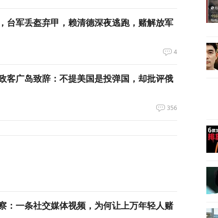
，台军丢盔弃甲，赖清德深夜逃跑，赌解放军
4
政客广岛致辞：不提美国是投弹国，却批评俄
356
察：一条社交媒体视频，为何让上万年轻人赌