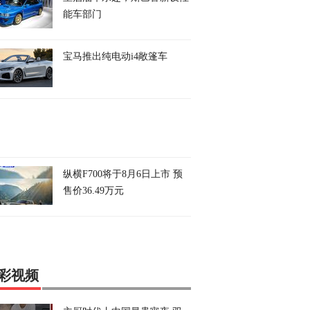
能车部门
宝马推出纯电动i4敞篷车
纵横F700将于8月6日上市 预
售价36.49万元
彩视频