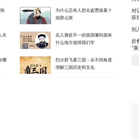
对
的快
为什么总有人想去盗曹操墓？
跃
他那么抠
64
别
人关
后人褒贬不一的曾国藩到底有
折
什么地方值得我们学
“
有哪
烈火群飞看三国：从不同角度
理解三国历史和文化
车制造被“卡脖子”？美军又一致命软肋曝光
2
霍尔木兹海峡的控制权，伊朗获得最大让步
154