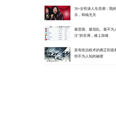
30+女性谈人生高潮：我
乐，和钱无关
风暴眼
最贫困、最混乱、最不为
注”的非洲，难上加难
富有统治权术的雍正到底
些不为人知的秘密
战斗机和装甲
天下事
消息人士：对
天下事