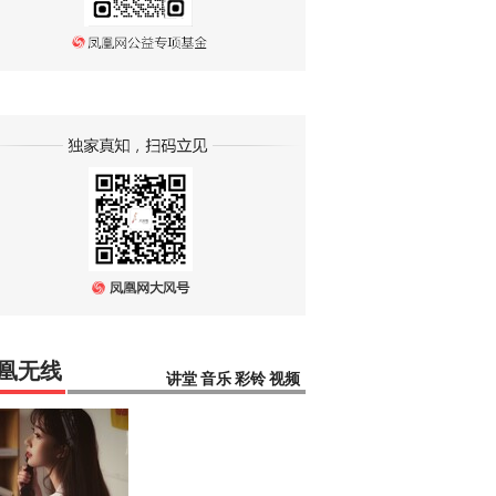
凰无线
讲堂
音乐
彩铃
视频