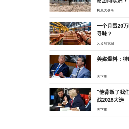
命游向欧洲？
凤凰大参考
一个月囤20
寻味？
又又切克闹
美媒爆料：特
天下事
“他背叛了我
战2028大选
天下事