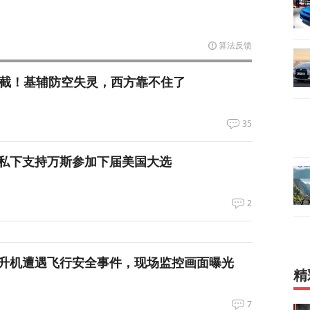
算法反馈
拦截！基辅防空失灵，西方靠不住了
35
私下支持万斯参加下届美国大选
2
升机遭遇飞行安全事件，现场监控画面曝光
精
7