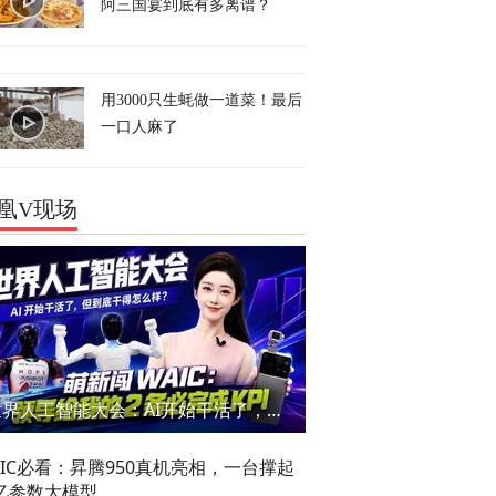
阿三国宴到底有多离谱？
用3000只生蚝做一道菜！最后
一口人麻了
凰V现场
世界人工智能大会：AI开始干活了，但到底干的怎么样？萌新闯WAIC
AIC必看：昇腾950真机亮相，一台撑起
亿参数大模型