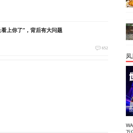
长看上你了”，背后有大问题
652
凤
电、运费暴涨……百年一遇大旱席卷欧洲重创
60
谈最新细节曝光
24
W
万
呛到辣眼睛！昆明黄磷泄漏燃烧，迷雾里的24小时