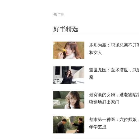
昨晚一枚导弹
亡
天下事
好书精选
当庭悔过？持
步步为赢：职场总离不开
为”
和女人
天下事
盖世龙医：医术济世，武
魔
最窝囊的女婿，遭老婆陷
狼狈地赶出家门
特朗普、鲁比
内容
都市第一神医：六位师娘
年学艺成
天下事