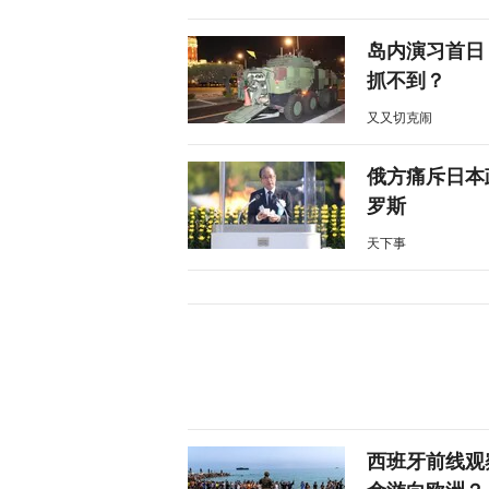
岛内演习首日
抓不到？
又又切克闹
俄方痛斥日本
罗斯
天下事
西班牙前线观