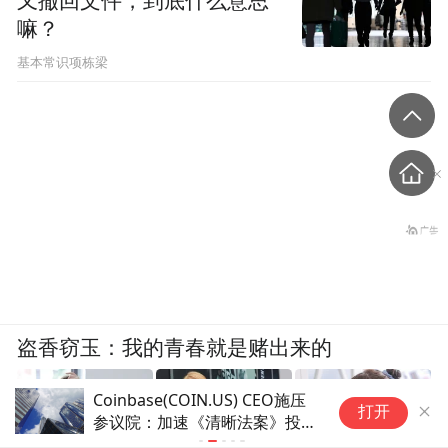
又撤回文件，到底什么意思
嘛？
基本常识项栋梁
盗香窃玉：我的青春就是赌出来的
Coinbase(COIN.US) CEO施压
特
打开
参议院：加速《清晰法案》投票
公
定乾坤