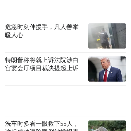
危急时刻伸援手，凡人善举
暖人心
特朗普称将就上诉法院涉白
宫宴会厅项目裁决提起上诉
洗车时多看一眼救下55人，