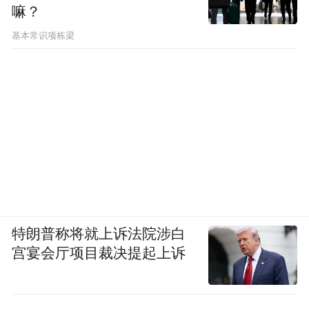
嘛？
基本常识项栋梁
特朗普称将就上诉法院涉白
宫宴会厅项目裁决提起上诉