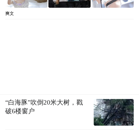
爽文
“白海豚”吹倒20米大树，戳
破6楼窗户