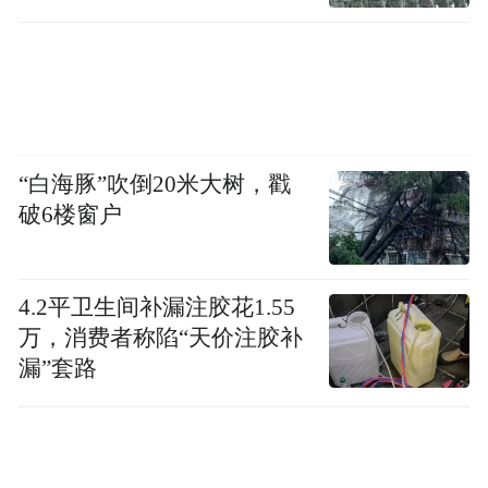
88%高强钢铝构建航空级防护，全系7气囊；
全车座椅通风加热按摩、23扬声器伯牙之
音、智能冷暖冰箱等配置，为政要提供头等
舱级乘坐体验。
“白海豚”吹倒20米大树，戳
破6楼窗户
4.2平卫生间补漏注胶花1.55
万，消费者称陷“天价注胶补
漏”套路