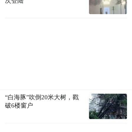
次登陆
“白海豚”吹倒20米大树，戳
破6楼窗户