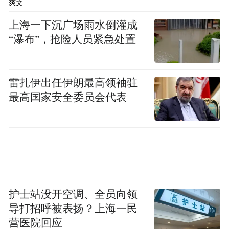
爽文
务一线。
上海一下沉广场雨水倒灌成
“瀑布”，抢险人员紧急处置
雷扎伊出任伊朗最高领袖驻
最高国家安全委员会代表
护士站没开空调、全员向领
作为星途品牌3.0时代的开山之作，星途EX7
导打招呼被表扬？上海一民
重构大五座SUV价值标准，凭借全球首搭航
营医院回应