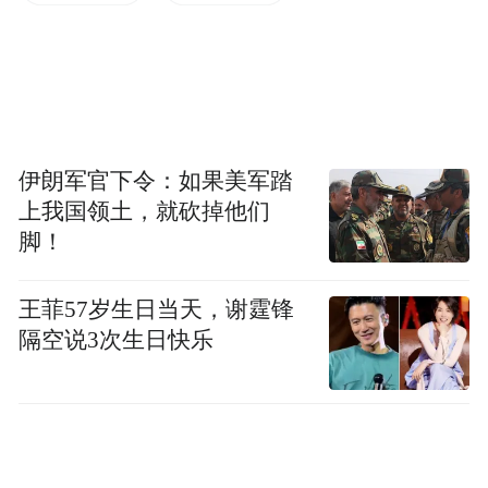
主流碰撞标准，具备全方位的主被动防护能
力；在可靠性层面，需经过长里程、多工况
的实车验证，确保高强度使用下的零故障运
行；在环保层面，车内空气质量、材料健康
指标须符合国际会议绿色出行要求；在服务
伊朗军官下令：如果美军踏
保障层面，须建立专属团队、备用车辆、远
上我国领土，就砍掉他们
脚！
程监测等全周期响应机制，每一项指标都必
须达到外交礼宾场合的最高规格，不存在任
王菲57岁生日当天，谢霆锋
何妥协空间。此次星途EX7服务2026 APEC
隔空说3次生日快乐
贸易部长会议充分表明，其豪华感立住了，
综合实力通过了这一体系的完整考验。
苏州市交通运输局党组书记、局长焦亚飞代