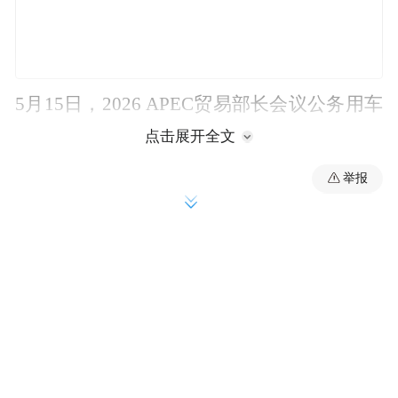
5月15日，2026 APEC贸易部长会议公务用车
官方交车暨星途EX7“陆上专机”护航启程仪
点击展开全文
式在苏州举行，50台星途EX7将以公务用车
举报
的身份服务，承担5月18日至23日2026 APEC
贸易部长会议期间的出行保障任务。