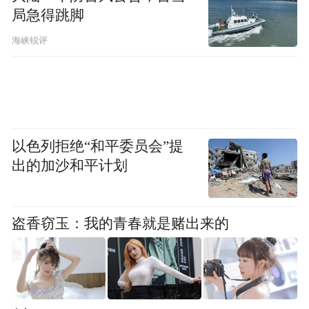
局急得跳脚
海峡锐评
在随后的授证与交车环节，刘赫宁副总经理
向筹备委员会代表移交了50台星途EX7的交
以色列拒绝“和平委员会”提
付钥匙。同时，焦亚飞局长代表APEC筹备委
出的加沙和平计划
员会，向星途颁发了“官方供应商”荣誉证
书。
盗香窃玉：我的青春就是赌出来的
“2026 APEC贸易部长会议公务用车，正式发
车。”随着发车指令的下达，星途EX7依次从
舞台左侧驶出，编队启程，奔赴APEC会议服