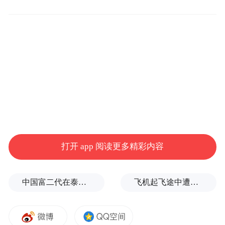
星途事业部常务副总经理刘赫宁在致辞中表
示，“大国外交的舞台，中国汽车来护航；大
国汽车的使命，呼唤中国品牌来担当。”他强
调，这是荣誉，更是责任——APEC选择星途
打开 app 阅读更多精彩内容
EX7，“是世界对中国高端智造最权威的一次
信任背书”。
中国富二代在泰国被杀，嫌犯自首后称“在女友浴室看见他”，真相却没这么简单
飞机起飞途中遭雷击！航班滞留3小时临时换机
一直以来，APEC对官方服务用车的遴选体系
极为严苛，在安全层面，要求车辆满足全球