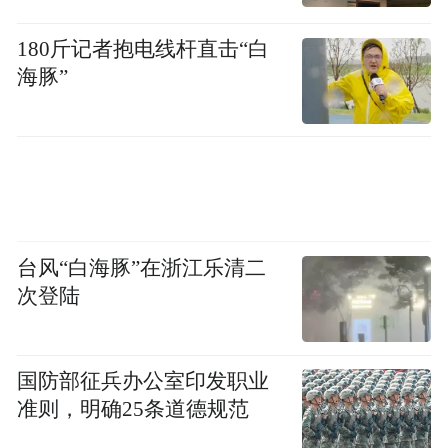
空级EMB线控制动、全系标配猎鹰700高阶
智驾辅助系统等硬核实力，迅速赢得市场关
180斤记者抱电线杆直击“白
注与用户青睐。正如刘赫宁所言：“奇瑞走向
海豚”
世界近30年，靠的从来不是价格优势，靠的
是让全球最挑剔的用户心服口服的品质实
力。”
从研发到制造、从测试到服务的全链条品质
台风“白海豚”在浙江乐清二
保障，让星途EX7在性能、智能、安全、舒
次登陆
适四大维度均达到国际一流水准。全球首搭
航空级EMB线控制动配合雪豹四驱2.0与飞鱼
底盘3.0，复杂路况稳如平流层；全系标配猎
国防部征兵办公室印发职业
鹰700端到端智驾，城市NOA终身免费，AI
准则，明确25条道德规范
灵犀智舱2.0实现毫秒级交互；磐石车身2.0以