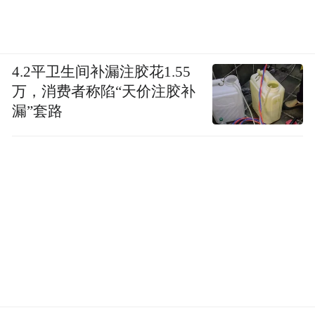
by the user of Dafeng Hao, which is a social media
platform and merely provides information storage
space services.”
4.2平卫生间补漏注胶花1.55
万，消费者称陷“天价注胶补
漏”套路