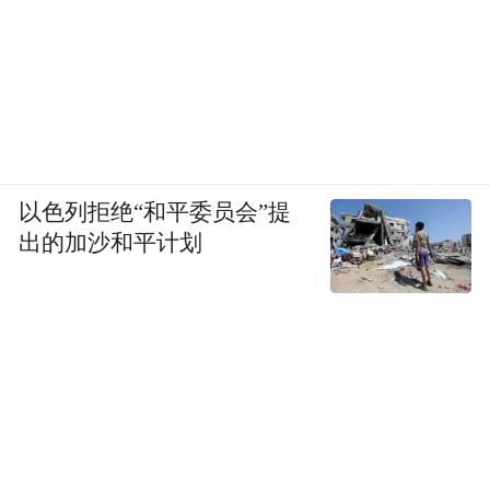
从珠海上市到服务APEC，星途EX7用不到一
个月的时间，完成了产品实力的双重验证，
既经得起消费者的挑剔目光，更扛得住国际
顶级会议的全方位考验。APEC选择星途
EX7，不是因为它是中国品牌，而是因为它
以色列拒绝“和平委员会”提
是一辆真正意义上的好车。这不仅是星途品
出的加沙和平计划
牌的荣耀时刻，更是中国高端智造从“市场认
可”迈向“国事信任”的有力注脚。
“特别声明：以上作品内容(包括在内的视频、图片或音
频)为凤凰网旗下自媒体平台“大风号”用户上传并发
布，本平台仅提供信息存储空间服务。
Notice: The content above (including the videos,
pictures and audios if any) is uploaded and posted