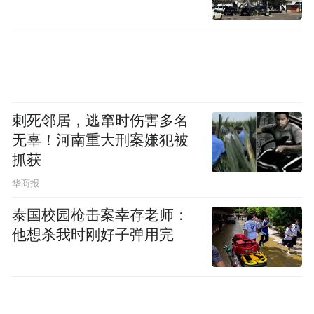
刺死邻居，逃窜时伤害多名
无辜！河南重大刑案嫌犯被
抓获
华商报
泰国校园枪击案幸存老师：
他想杀我时刚好子弹用完