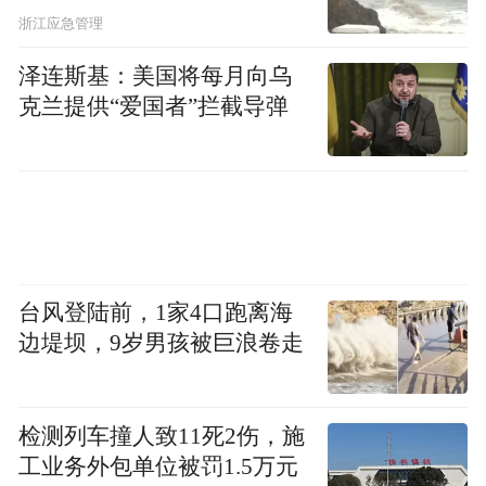
浙江应急管理
泽连斯基：美国将每月向乌
克兰提供“爱国者”拦截导弹
台风登陆前，1家4口跑离海
边堤坝，9岁男孩被巨浪卷走
检测列车撞人致11死2伤，施
工业务外包单位被罚1.5万元