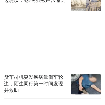
边堤坝，9岁男孩被巨浪卷走
货车司机突发疾病晕倒车轮
边，陌生同行第一时间发现
并救助