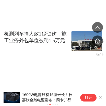
检测列车撞人致11死2伤，施
工业务外包单位被罚1.5万元
1600W电源只有16厘米长！技
辉
打开
嘉钛金雕电源发布：四卡并行
定
+LCD监控
发