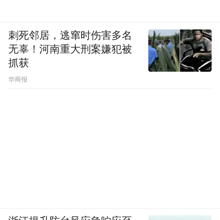
刺死邻居，逃窜时伤害多名
无辜！河南重大刑案嫌犯被
抓获
华商报