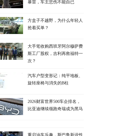
暴雷，车主悲伤不能自已
方盒子不越野，为什么年轻人
抢着买单？
大手笔收购西班牙阿尔穆萨费
斯工厂股权，吉利再救福特一
次？
汽车户型变形记：纯平地板、
旋转座椅与消失的B柱
2026财富世界500车企排名，
比亚迪继续领跑奇瑞成为黑马
重启油车乐趣，斯巴鲁新设性