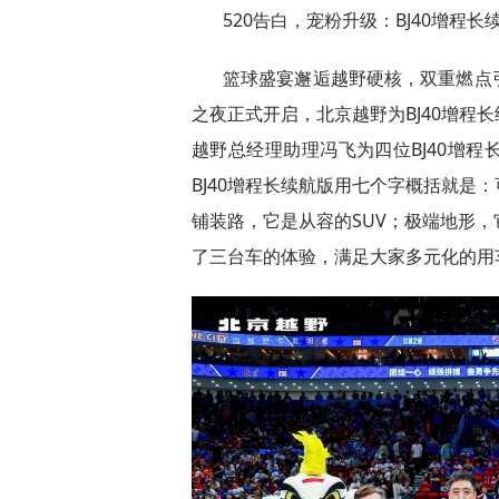
520告白，宠粉升级：BJ40增程
篮球盛宴邂逅越野硬核，双重燃点
之夜正式开启，北京越野为BJ40增程
越野总经理助理冯飞为四位BJ40增程
BJ40增程长续航版用七个字概括就是
铺装路，它是从容的SUV；极端地形
了三台车的体验，满足大家多元化的用