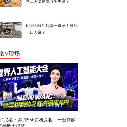
阿三国宴到底有多离谱？
用3000只生蚝做一道菜！最后
一口人麻了
凰V现场
世界人工智能大会：AI开始干活了，但到底干的怎么样？萌新闯WAIC
AIC必看：昇腾950真机亮相，一台撑起
亿参数大模型