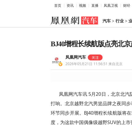
首页
资讯
视频
直播
凤凰卫视
财经
汽车
>
行业
>
BJ40增程长续航版点亮北
凤凰网汽车
2026年05月21日 11:56:51
来自北京
凤凰网汽车讯 5月20日，北京北汽
打响。北京越野北汽男篮品牌之夜同步举
环节同步开展。BJ40增程长续航版将
度，为这款中国偶像级越野SUV的上市