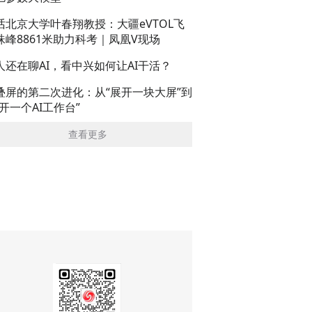
话北京大学叶春翔教授：大疆eVTOL飞
珠峰8861米助力科考｜凤凰V现场
人还在聊AI，看中兴如何让AI干活？
叠屏的第二次进化：从“展开一块大屏”到
展开一个AI工作台”
查看更多