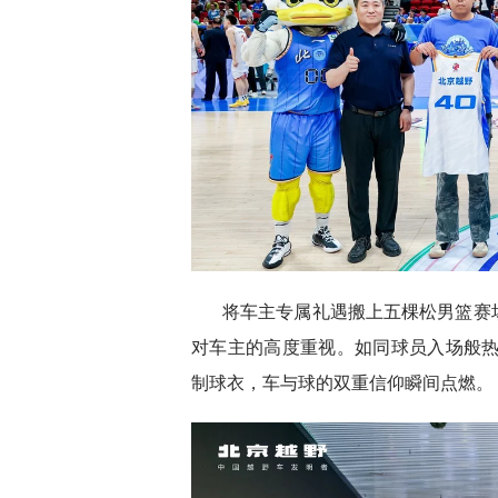
将车主专属礼遇搬上五棵松男篮赛
对车主的高度重视。如同球员入场般热情
制球衣，车与球的双重信仰瞬间点燃。