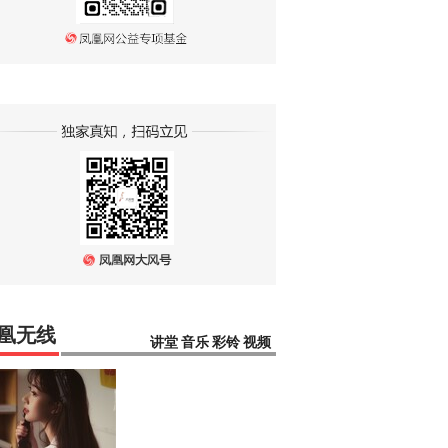
凰无线
讲堂
音乐
彩铃
视频