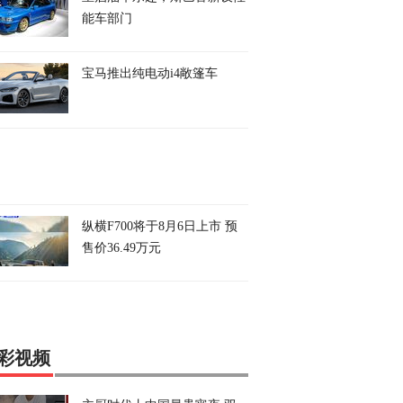
能车部门
宝马推出纯电动i4敞篷车
纵横F700将于8月6日上市 预
售价36.49万元
彩视频