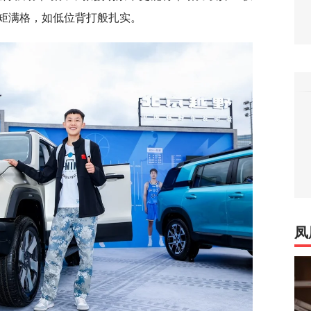
矩满格，如低位背打般扎实。
凤