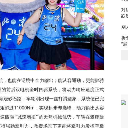
对
跃
别
折
“
航，也能在逆境中全力输出；能从容通勤，更能驰骋
升级的前后双电机全时四驱系统，将动力响应速度正式
颠簸砂石路，车轮刚出现一丝打滑迹象，系统便已完
超过11000Nm，实现起步即巅峰，动力输出从容
四驱 “减速增扭” 的天然机械优势，车辆在攀爬陡
获得强劲牵引力，救援场景下更能将牵引力发挥至极