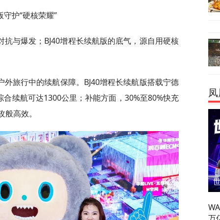
版守护“硬核荣耀”
抗与爆发；BJ40增程长续航版的底气，源自用硬核
外旅行中的续航保障。BJ40增程长续航版搭载宁德
凤
合续航可达1300公里；补能方面，30%至80%快充
快攻般高效。
W
万