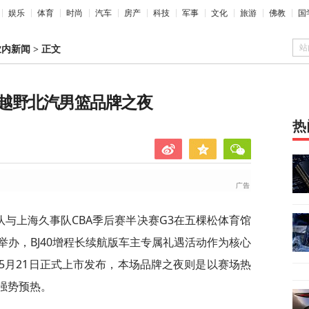
娱乐
体育
时尚
汽车
房产
科技
军事
文化
旅游
佛教
国
站
业内新闻
>
正文
京越野北汽男篮品牌之夜
热
队与上海久事队CBA季后赛半决赛G3在五棵松体育馆
办，BJ40增程长续航版车主专属礼遇活动作为核心
在5月21日正式上市发布，本场品牌之夜则是以赛场热
强势预热。