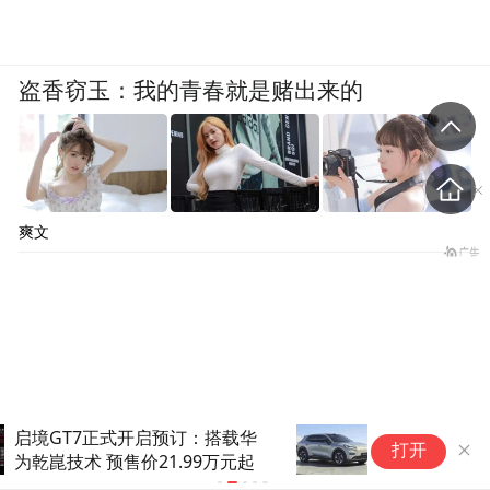
盗香窃玉：我的青春就是赌出来的
爽文
全新深蓝S05：11.59万元，买
全
打开
激光雷达？不行，加钱上高配
枢
1