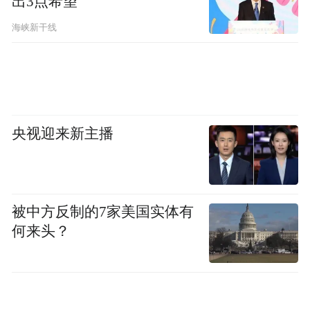
出3点希望
海峡新干线
除了最入门的版本外，新车其它版本都搭载
央视迎来新主播
e-AWD智电四驱（P1+P3+P4三电机），综合
功率312kW，峰值扭矩526N·m，零百加速
5.4秒，馈电油耗2.98L/100km。同时新车搭
载增强型五连杆独立悬架+自适应可变阻尼悬
被中方反制的7家美国实体有
架+路特斯大师级调校，50:50轴荷比，转弯
何来头？
半径5.3m。
那问题来了，星耀7 MAX该选哪个配置呢？