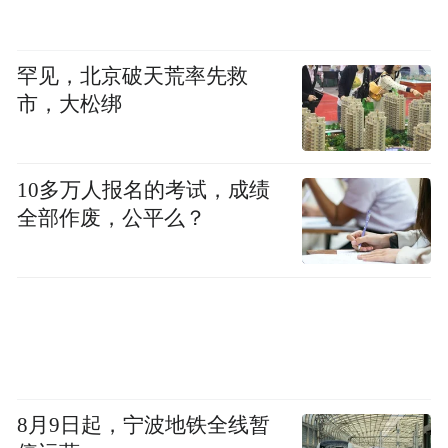
罕见，北京破天荒率先救
市，大松绑
10多万人报名的考试，成绩
全部作废，公平么？
首先两驱远航版和四驱远航版这两个配置，
限时价分别为9.88万和10.68万，这两个版本
配置水平完全一致，差别只有在动力上，两
驱远航版只有前驱动电机，系统最大功率为
8月9日起，宁波地铁全线暂
222kW，百公里加速7.8秒，CLTC馈电油耗