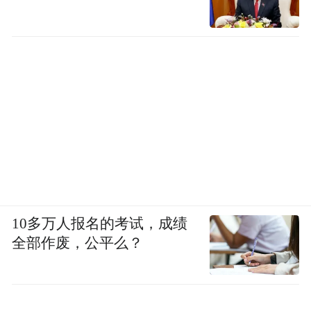
最后一个版本是四驱星耀版，也是整个车系
的顶配版本，限时价为12.98万元，相比上一
个版本贵了7000元。
10多万人报名的考试，成绩
这个版本升级的配置相对较少，比较明显的
全部作废，公平么？
是轮胎品牌换成了马牌，新增了256色氛围
灯、前后排座椅14点臀背指压按摩、主副驾
座椅记忆迎宾、感应开启电动尾门等配置。