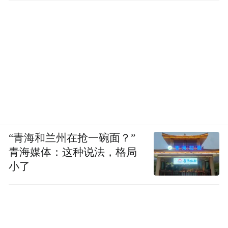
下一个配置是四驱领航版，限时售价为11.68
万元，相比四驱远航版贵了1万元。
配置上则是增加了：AGS主动后进气格栅、
外视镜电动折叠、可开启全景天窗+电动遮阳
“青海和兰州在抢一碗面？”
帘雨量感应式雨刮、整圈方向盘三挡加热、
青海媒体：这种说法，格局
「晶钻星辰 」按键套装、主驾座椅6向电动
小了
调节、副驾座椅4向电动调节、前排座椅通风
加热、ACC自适应巡航、车道偏离、车道保
持、并线辅助、开门预警、50W手机无线快