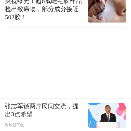
央视曝光！超8成睫毛胶样品
老实说，这个版本的基础安全和实用配置完
检出致癌物，部分成分接近
502胶！
全够用，但确实缺失了不少能显著提升体验
的舒适性配置。这两个版本更适合那些预算
卡得非常紧，但追求空间够大、用着省心的
用户，又或者是追求四驱系统的用户，如果
各位对配置还是有比较高的追求，那就继续
往下看。
张志军谈两岸民间交流，提
出3点希望
海峡新干线