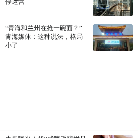
停运营
为2.78L/100km。
这两个版本均标配电子换挡外
而在配置上，
“青海和兰州在抢一碗面？”
道制动控制系统、V2L和V2V放电、LED大
青海媒体：这种说法，格局
小了
灯、18英寸轮毂、外后视镜电动调节及加
热、车外扬声器、后排座椅4/6比例放倒、银
河Flyme Auto 2智能座舱系统、10.2英寸液
晶仪表、14.6英寸中控屏，540°全景影像、
手机APP远程智控/监测、手机蓝牙钥匙、无
钥匙进入/无感启动、手车互联、爆胎稳行系
统、胎压监测、哨兵模式。
其中四驱远航版还将轮毂升级为19英寸。