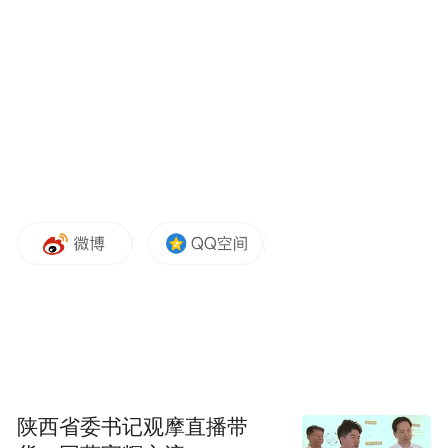
作为一台中级车，吉利银河星耀7 MAX的整
车尺寸达到4958mm×1915mm×1505mm，轴
距2852mm。近5米的车长配合舒展的车身比
例，呈现出经典的三厢轿车体态，稳重中不
失流线动感。
陕西省委书记观摩直播带