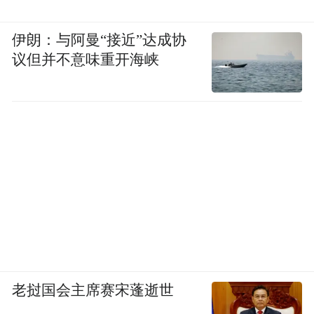
还新增了智驾小蓝灯、Carplay手车互联、驻
车拍照、HUD抬头显示以及中控屏幕尺寸升
伊朗：与阿曼“接近”达成协
议但并不意味重开海峡
级为15.4英寸。
探索+版的舒适性配置与领航版基本一致，升
级主要集中在智能化和驾驶辅助方面，因此
这个版本更适合那些对驾驶辅助有明确需求
的用户，比如日常通勤距离较远要走城市快
速路或者高速。如果没有这个需求的话，那
这个版本购买的必要性不算太高。
老挝国会主席赛宋蓬逝世