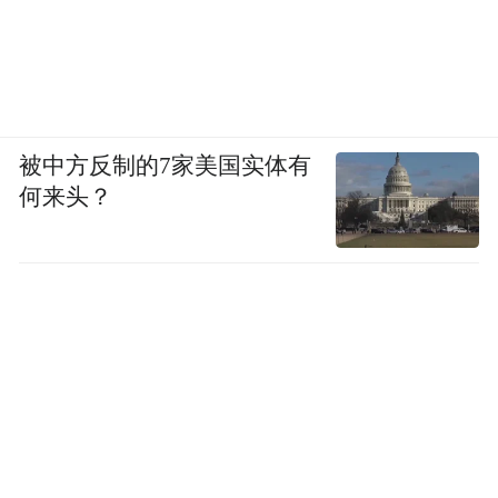
被中方反制的7家美国实体有
继续往下看，下一个版本是四驱探索＋版，
何来头？
限时价格为12.28万元，相比上一个版本贵了
6000元。
从这个版本
这个版本主要升级的是智能化，
开始就配备千里浩瀚辅助驾驶H3方案，功能
上覆盖NOA高速领航驾驶辅助、DMS驾驶员
状态监测、误加速抑制、自动紧急避让、记
忆泊车、遥控泊车、离车泊入等功能。同时