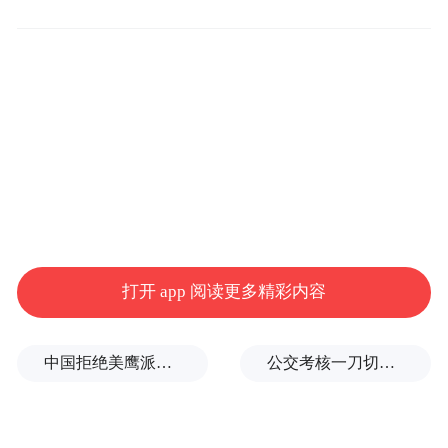
元）、自适应可变阻尼悬架（价值3999元）
全系限时免费升级：纳米陶瓷漆（价值2000
元）
领航版及以上赠送：Flyme Sound 16扬无界
之声大师版（价值8888元）
星耀版赠送：二排舒享选装包（价值6000
元，含后排座椅通风/加热/按摩、后排隐私玻
打开 app 阅读更多精彩内容
璃、小桌板、智慧中岛、副驾老板键等）
中国拒绝美鹰派副防长访华？弦外之音被热议
公交考核一刀切司机不敢开空调：别把压力转嫁一线员工