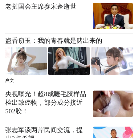
老挝国会主席赛宋蓬逝世
盗香窃玉：我的青春就是赌出来的
音响系统方面，星耀7 MAX高配车型搭载
Flyme Sound无界之声大师版，全车配备16个
扬声器，形成立体环绕声场。此外，双层夹
爽文
胶玻璃保证了座舱的静谧性。
央视曝光！超8成睫毛胶样品
检出致癌物，部分成分接近
502胶！
张志军谈两岸民间交流，提