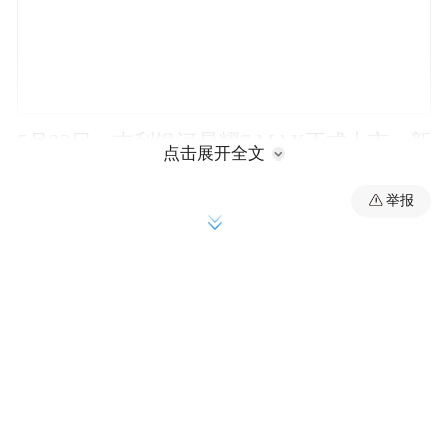
5月22日，吉利银河星耀7 MAX正式上市，新
点击展开全文
车共推出5个版本，官方指导价格区间为
举报
10.88-13.98万元，但吉利银河同时提供6000
元的超级置换金和4000元的保险补贴，所以
限时售价区间为9.88-12.98万元。
除了限时的超级置换补贴和保险补贴外，官
方还提供以下权益：
全系赠送：全场景爆胎稳行系统（价值2000