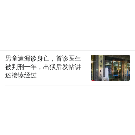
当电动化竞赛走过野蛮生长阶段，技术积
累、品牌认知、用户黏性与成本控制这些“真
功夫”，才是决定未来座次的关键。
蔚来用一份连续的盈利财报拿到了决赛圈的
男童遭漏诊身亡，首诊医生
入场券，但真正的考验，才刚刚开始。
被判刑一年，出狱后发帖讲
述接诊经过
(本文章版权归凤凰网所有，未经授权，不得转载)