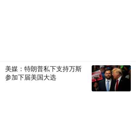
后面再找机会就难了。
好在蔚来的多品牌战略正在跑通。蔚来主品
牌稳守40万以上高端市场，一季度交付占比
超七成；乐道品牌精准切入家庭用户，一季
度交付破万；萤火虫则在小众的高端小车赛
道验证了需求。三个品牌覆盖了20万至60万
美媒：特朗普私下支持万斯
参加下届美国大选
元以上的价格带，形成了有效的战略互补。