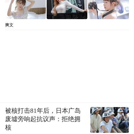
爽文
李斌在财报沟通会上提到的“品牌澄清期”与
被核打击81年后，日本广岛
“万元成本压力”，恰好勾勒出蔚来所处的十
废墟旁响起抗议声：拒绝拥
字路口。
核