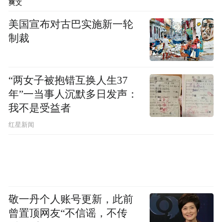
爽文
与此同时，非车业务也正在成为蔚来新的利
美国宣布对古巴实施新一轮
润增长极。一季度，蔚来的其他销售额同比
制裁
增长31.2%，毛利率高达20.6%。显然，随着
车辆累计交付突破百万级，蔚来的售后、能
“两女子被抱错互换人生37
源、金融等业务正在从“成本中心”转变为“利
年”一当事人沉默多日发声：
润贡献者”。
我不是受益者
红星新闻
配合482亿元的现金储备和连续三个季度的正
向经营现金流，蔚来已基本完成了从“烧钱”
到“造血”的关键转身。
当然，隐忧依然存在。原材料涨价带来的单
敬一丹个人账号更新，此前
车万元成本压力是实打实的挑战，蔚来能否
曾置顶网友“不信谣，不传