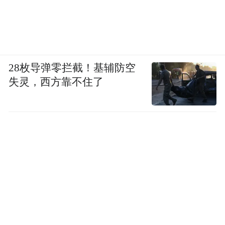
蔚来技术护城河的构建也在加速。其自研的
28枚导弹零拦截！基辅防空
神玑芯片已累计交付超25万颗，并扩展至乐
失灵，西方靠不住了
道车型；蔚来世界模型（NWM）新版本推送
后，城区领航辅助行驶里程环比提升92%。
智驾落地的速度，正在追赶产品投放的节
奏。
基础设施方面，蔚来换电站总数已达3839
座，今年计划新增超1000座。虽然李斌表示
短期内仍以网络布局优先，但高峰期单站日
均40至45次的换电频次，预示着换电模式的