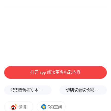
续跌势。这种“高开低走”的走势，恰恰印证
了蔚来的真实处境——盈利的曙光已现，但
市场的信任大考远未结束。
蔚来创始人、董事长李斌在5月21日的2026年
一季度财报电话会上坦承，行业原材料的涨
价，尤其是内存芯片的涨价，导致行业正面
临严峻的成本压力，“我们每辆车平均下来面
临一万元以上的成本压力。”
打开 app 阅读更多精彩内容
当新能源赛道告别野蛮生长，烧钱换规模的
时代已然落幕。原材料涨价、竞争白热化，
特朗普称霍尔木兹海峡协议尚未达成，正参与相关谈判
伊朗议会议长喊话：别再作秀了！
没有任何一家车企能靠一份财报一劳永逸。
行业更关心的，是谁能够在资源收紧的背景