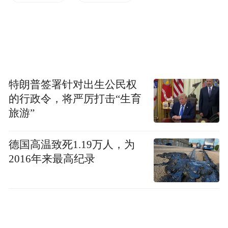
下，将产品定义、品牌溢价和成本管理真正
拧成一股绳。
从“烧钱”到“造血”的关键转身
蔚来的一季度财报，最亮眼的是毛利率。
特朗普签署针对出生公民权
的行政令，将严厉打击“生育
旅游”
今年一季度，蔚来整车毛利率达到18.8%，同
比提升8.6个百分点，连续四个季度环比改
德国高温致死1.19万人，为
善。这一提升并非依赖涨价，而是源于产品
2016年来最高纪录
结构的质变。
数据显示，蔚来一季度汽车销售额同比增长
129.2%，远超98.3%的交付量增幅。这说明