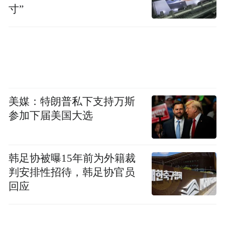
寸”
期：3月，“5566”系列四款主力车型同步改款
升级；4月，行政旗舰SUV ES9开启预售；5
月，乐道L90交付、L80跟进。全年将有5款
纯电大车同时在售，产品密度前所未有。彻
底改变了过去产品线单一、迭代节奏慢的局
面。
美媒：特朗普私下支持万斯
参加下届美国大选
蔚来联合创始人、总裁秦力洪说得很直白：
上半年新品集中落地，是蔚来三年前战略布
韩足协被曝15年前为外籍裁
局的集中兑现，并非短期刻意造势，而是“足
判安排性招待，韩足协官员
月了该生就得生”。
回应
这话不假，但从另一个角度看，蔚来也清
楚，如果今年还不能打出持续的销量增长，