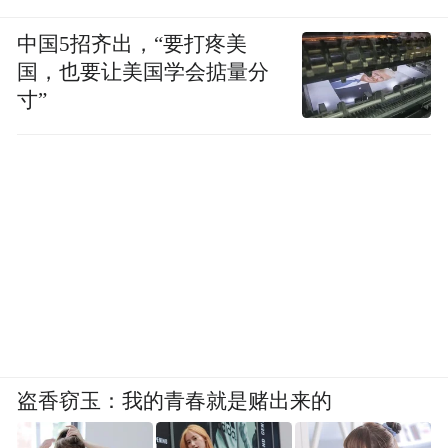
商业闭环拐点正在临近。
中国5招齐出，“要打疼美
国，也要让美国学会掂量分
展望二季度，蔚来展现出强劲的增长势头：
寸”
预计交付量将达到11万至11.5万辆，营收有
望攀升至327.8亿元至344.4亿元，同比增幅分
别高达52.7%-59.6%和72.4%-81.2%。
李斌还表示，从明年起，ET5、ET5T、
ES6、EC6等主力车型将进入新一轮的迭代周
期，预计每年会有3至5款新品推向市场。“蔚
来不会去追求绝对的新车数量，还是保证每
一款车型在细分市场都能有足够份额。”
盗香窃玉：我的青春就是赌出来的
结语