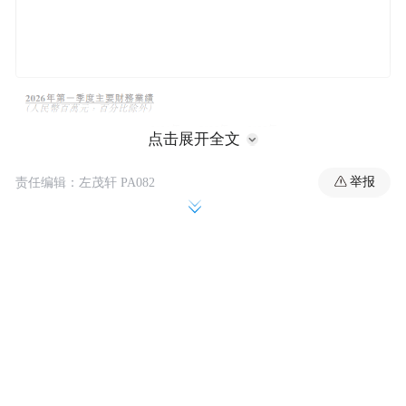
点击展开全文
举报
责任编辑：左茂轩 PA082
资本市场的反应向来理性且残酷。5月21日财
报披露后，蔚来美股盘前虽一度冲高逾6%，
但随后又回落，今日（5月22日）开盘更是延