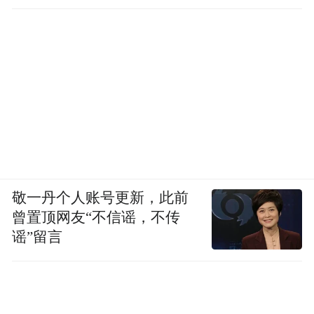
一方面，高端品牌的溢价能力终于不再是
PPT上的故事，而是变成了财务报表上实打
实的利润；另一方面，外部环境的残酷性并
未消减，每一步扩张都需要精打细算。
过去两年的系统性调整，让蔚来摆脱了“烧钱
无底洞”的形象，但眼下的赛道规则已经变了
——比拼的不再是谁能更快造出新车，而是
谁能用更低的成本、更稳定的节奏，持续推
敬一丹个人账号更新，此前
曾置顶网友“不信谣，不传
出让用户愿意买单的产品。
谣”留言
从ES8站上10万辆的交付台阶，到ES9预售的
强劲表现，蔚来似乎在高端市场找到了自己
的节奏。