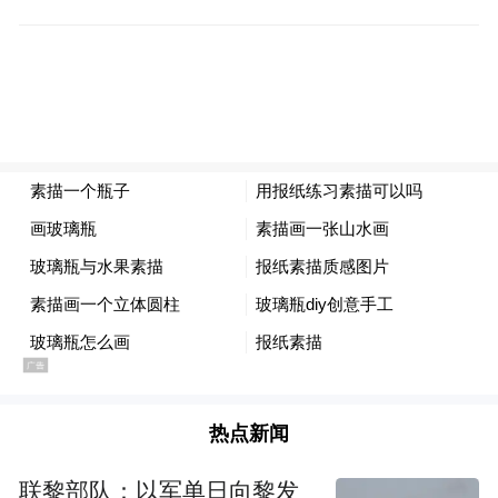
蔚来卖出了更多高价值车型。
其中，主力担当ES8单车毛利率超20%，且连
续五个月稳居大型SUV及40万元以上价格段
销量第一，成为蔚来的整体毛利率提升的关
键支撑。李斌透露，一季度蔚来品牌的平均
成交价是39万元，比宝马高出5万元，是奥迪
的1.5倍。这意味着，蔚来在高端市场的定价
权正在被真金白银地兑现。
热点新闻
联黎部队：以军单日向黎发