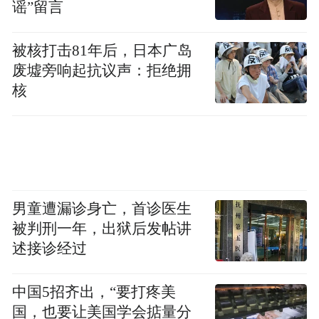
在成本通胀中守住全年17%-18%的整车毛利
谣”留言
率目标，将是检验其供应链韧性的试金石。
被核打击81年后，日本广岛
多品牌攻势在“澄清期”抢占身位
废墟旁响起抗议声：拒绝拥
核
如果说一季度的盈利是过去两年内部调整的
“结果”，那么接下来的产品攻势，则是决定
蔚来能否站稳脚跟的“过程”。
李斌判断，中国智能电动汽车的竞争已经从
男童遭漏诊身亡，首诊医生
品牌“混沌期”进入到“澄清期”。在这一阶
被判刑一年，出狱后发帖讲
段，清晰的品牌定位和多维度的产品矩阵至
述接诊经过
关重要。
中国5招齐出，“要打疼美
国，也要让美国学会掂量分
2026年上半年，蔚来迎来了产品密度的爆发