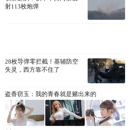
射113枚炮弹
费用的“减法”则体现了蔚来经营的成熟。一
季度，蔚来的研发费用同比下降40.7%，销售
及行政费用同比下降20.5%。
28枚导弹零拦截！基辅防空
失灵，西方靠不住了
这并非意味着蔚来技术投入的停滞，而是因
为其告别了过去的粗放投入，转向更聚焦的
盗香窃玉：我的青春就是赌出来的
战略收缩。李斌介绍道，目前，蔚来自研神
玑NX9031芯片已规模化上车，下半年80%以
上的新车将搭载自研芯片，这也证明蔚来正
将资源集中在核心竞争力的构建上。