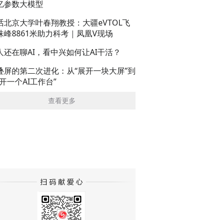
亿参数大模型
话北京大学叶春翔教授：大疆eVTOL飞
珠峰8861米助力科考｜凤凰V现场
人还在聊AI，看中兴如何让AI干活？
叠屏的第二次进化：从“展开一块大屏”到
展开一个AI工作台”
查看更多