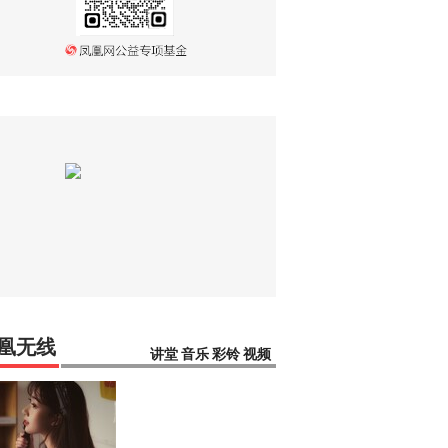
凰无线
讲堂
音乐
彩铃
视频