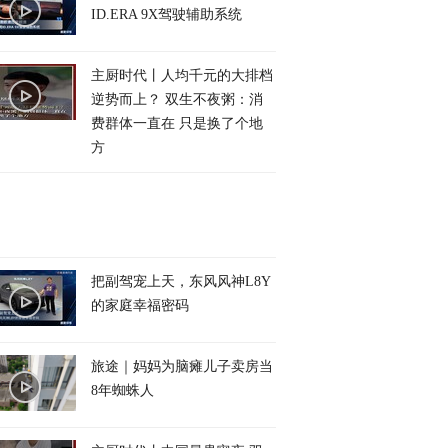
ID.ERA 9X驾驶辅助系统
主厨时代丨人均千元的大排档
逆势而上？ 双生不夜粥：消
费群体一直在 只是换了个地
方
把副驾宠上天，东风风神L8Y
的家庭幸福密码
旅途｜妈妈为脑瘫儿子卖房当
8年蜘蛛人