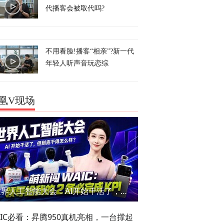
代播客会被取代吗?
不用看脸!播客“相亲”?新一代
年轻人听声音玩恋综
凰V现场
世界人工智能大会：AI开始干活了，但到底干的怎么样？萌新闯WAIC
AIC必看：昇腾950真机亮相，一台撑起