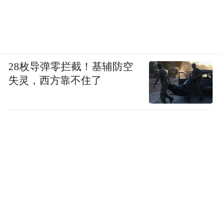
场逻辑——没有哪家企业能永远活在“超额补
偿”的童话里。
从N+11到N+6，奔驰中国这波裁员补偿的缩
28枚导弹零拦截！基辅防空
水，折射出的不仅是一家企业的成本焦虑，
失灵，西方靠不住了
更是整个豪华车市场从“闭眼赚钱”到“勒紧腰
带”的残酷转身。
对于职场人来说，这是一个再直白不过的信
号：别再指望公司用丰厚的分手费来证明你
的价值，真正的安全感，从来不是N+几，而
是你离开任何平台后，依然能凭本事站得
稳。