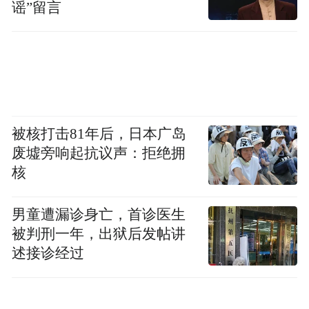
到智能化研发中，或许比送给离职员工更能
谣”留言
帮奔驰度过难关。
被核打击81年后，日本广岛
废墟旁响起抗议声：拒绝拥
核
男童遭漏诊身亡，首诊医生
被判刑一年，出狱后发帖讲
述接诊经过
当然，也要客观地说一句：即便缩水到了
N+6，奔驰依然守住了外企裁员的基本操