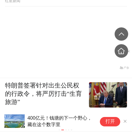
红星新闻
特朗普签署针对出生公民权
的行政令，将严厉打击“生育
旅游”
400亿元！钱塘的下一个野心，
中港石油(0
打开
藏在这个数字里
官、公司秘
代理人