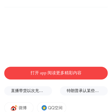
和4月工资，最高赔付可达N+11。而今年补
偿已缩水至N+6，不再包含签约奖金和过渡
期工资。短短一年，同样的品牌，同样的告
别，价码却打了对折。
打开 app 阅读更多精彩内容
直播带货以次充好、拒不发货，算诈骗吗？
特朗普承认某些弹药供应紧张