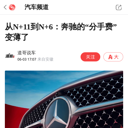
汽车频道
从N+11到N+6：奔驰的“分手费”
变薄了
道哥说车
06-03 17:07
来自安徽