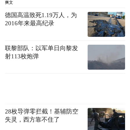
爽文
你一个人穿着“金色降落伞”飘在空中，既不
德国高温致死1.19万人，为
现实，也不划算。
2016年来最高纪录
所以，与其说奔驰变抠了，不如说它终于认
清了现实：在销量和利润双双告急的当下，
联黎部队：以军单日向黎发
首先要保证的是自己能活下去，而不是死要
射113枚炮弹
面子活受罪。
豪华车市场的“金色降落伞”正在集体缩水，
但N+6依然是一种体面
如果把时间拉回到两年前，外资车企裁员还
28枚导弹零拦截！基辅防空
带着一股“竞赛式补偿”的味道，大家比的不
失灵，西方靠不住了
是谁裁得多，而是谁赔得大方。那时候的