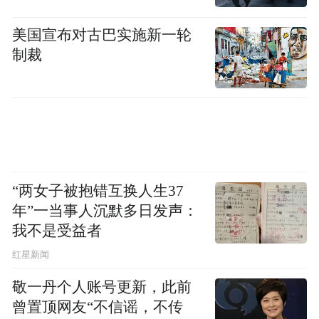
N+9、N+11，甚至叠加签约奖金和过渡期工
美国宣布对古巴实施新一轮
资，某种程度上是在为品牌形象买单——用
制裁
一笔丰厚的分手费，换一个“仁至义尽”的口
碑。
但经济周期不会为任何人的体面买单。当销
量连续17个月下滑、净利润腰斩、新能源转
型遥遥无期时，奔驰管理层必须算一笔更现
“两女子被抱错互换人生37
实的账：省下来的每一分钱，都可能成为下
年”一当事人沉默多日发声：
一轮研发或价格战的弹药。把补偿从N+11降
我不是受益者
到N+6，看似只差5个月工资，但乘以几百人
红星新闻
的裁员规模，就是数千万甚至上亿元的真金
敬一丹个人账号更新，此前
白银。这笔钱用来补贴新车降价，或者投入
曾置顶网友“不信谣，不传