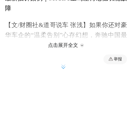
障
【文/财圈社&道哥说车 张浅】如果你还对豪
华车企的“温柔告别”心存幻想，奔驰中国最
近这一刀，可能砍醒了很多人。
点击展开全文
举报
6月2日，有消息称，奔驰中国正在推进新一
轮结构性裁员，计划将北京销售公司员工从
约900人缩减至600人以内，当前10%比例的
裁员补偿标准为N+6，年底还有第二轮。
要知道，去年首轮裁员时，奔驰补偿方案为
N+9，若员工当场签约可额外获得3个月工
资，两个月内未入职新公司还可继续领取3月