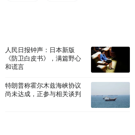
从N+11到N+6，不是奔驰变抠了，而是它真
扛不住了
很多人第一反应是：奔驰是不是“飘”了？明
明去年还那么大方，怎么今年就缩水了？真
人民日报钟声：日本新版
相其实更扎心——不是奔驰不想体面，而是
《防卫白皮书》，满篇野心
账本不允许它继续“豪横”下去了。
和谎言
先看销量。自2023年12月起，奔驰在华销量
特朗普称霍尔木兹海峡协议
尚未达成，正参与相关谈判
已连续17个月同比下滑。2024年全年交付
71.4万辆，同比下滑6.7%；2025年骤降至
57.5万辆，暴跌19.3%，创近5年新低；2026
年一季度仅售11.16万辆，同比再降27%，跌