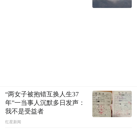
时代的一个体面告别，也是给未来这场硬仗
交的第一笔学费——毕竟，活着走出转型
期，才是对所有人最大的负责任。
“特别声明：以上作品内容(包括在内的视频、图片或音
频)为凤凰网旗下自媒体平台“大风号”用户上传并发
布，本平台仅提供信息存储空间服务。
Notice: The content above (including the videos,
pictures and audios if any) is uploaded and posted
by the user of Dafeng Hao, which is a social media
platform and merely provides information storage
space services.”
“两女子被抱错互换人生37
年”一当事人沉默多日发声：
我不是受益者
红星新闻