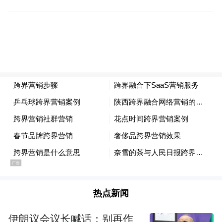
幅远超全球平均水平。换句话说，奔驰在中
国这个曾经最赚钱的市场，正在以肉眼可见
的速度失血。
再来看利润。2025年奔驰全球净利润53.31亿
欧元，同比腰斩48.8%；2026年一季度净利
润14.33亿欧元，再降17.2%。与此同时，电
动化转型却像个无底洞——奔驰EQ系列纯电
车型被市场诟病为“油改电”，智能化配置落
后，今年一季度主力车型单季销量多不足两
千辆，部分车型甚至只卖出了百余辆。一边
是燃油车的基本盘在萎缩，一边是电动车烧
热点新闻
钱烧不出水花，两头夹击之下，别说N+11，
就是N+6都得咬咬牙才能掏出来。
伊朗议会议长喊话：别再作