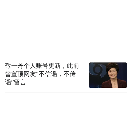
守。横向对比来看，特斯拉中国去年裁员只
给了N+3，大众中国最高也就是N+6，而很多
国内车企的裁员补偿甚至达不到法定标准的
上限。
从这个角度说，奔驰没有选择更低成本的“暴
力裁员”或变相逼退，而是继续按照劳动法之
敬一丹个人账号更新，此前
曾置顶网友“不信谣，不传
上的标准进行协商，这本身就说明它还在意
谣”留言
自己的雇主品牌形象。
只不过，这种“在意”已经从去年的“超预期关
怀”，变成了今天的“合规范围内的合理补
偿”。对于被裁的员工来说，落差感是真实
的；但对于整个行业来说，这才是正常的市