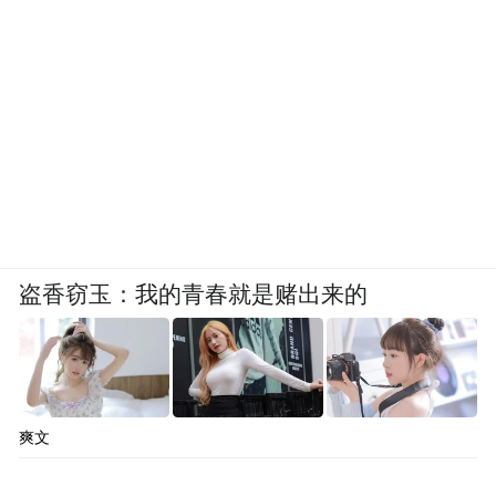
从麒麟荟共创徽章发布，到甘坑古镇非遗文
化之旅，再到本次环塔冠军亲自交车，坦克
品牌始终将用户体验放在首位，用实际行动
诠释“铁汉柔情”的品牌主张，通过完整的用
户生态，让车主从产品认同走向品牌认同，
盗香窃玉：我的青春就是赌出来的
让每个用户都能成为和坦克并肩同行的知
己。
从环塔到都市，从赛道到生活，坦克品牌正
在走出一条独具特色的中国品牌向上之路。
爽文
未来，坦克也将持续为消费者带来兼具硬派