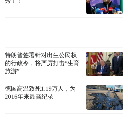
秀了！
定与研发，用赛道淬炼的可靠性赋能每一台
新车，让普通消费者买到的量产车，都能拥
有和环塔冠军赛车同源的核心基因。坦克品
牌CEO谷玉坤在发布会上表示：“产业的进步
不该在PPT里，单靠价格战和参数内卷，卷
不出可靠耐用，更卷不出冠军品质。”
特朗普签署针对出生公民权
的行政令，将严厉打击“生育
坦克品牌正在进行国际汽联FIA技术护照的认
旅游”
证。从坦克700的工厂产线，重庆3.0发动机
生产线，到量产车型的各项数据，国际汽联
德国高温致死1.19万人，为
都逐一做了严谨的测量记录。坦克品牌将通
2016年来最高纪录
过动力总成等共8个步骤的注册流程，完成
2027年达喀尔拉力赛的赛事准备，代表中国
越野征战全球顶级赛场。