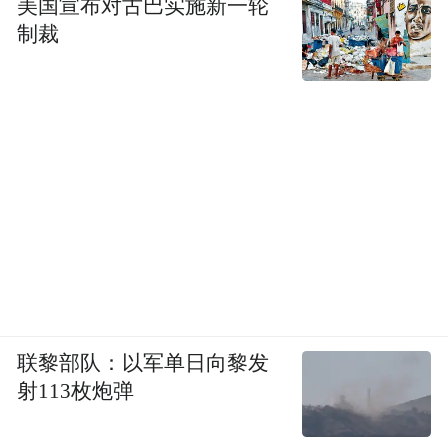
美国宣布对古巴实施新一轮
制裁
通过在城市拥堵路况下的跟车和变道体验，
这些外籍车手更是直言“被中国科技深深震
撼”。作为全球唯一搭载VLA大模型的非承载
车型，全新坦克700依托Coffee Pilot 4.0驾驶
辅助系统，可实现车位到车位、全程无断点
的全场景辅助驾驶能力。无论是城市拥堵跟
联黎部队：以军单日向黎发
车、窄路会车还是自动过闸机、自主泊车等
射113枚炮弹
一系列高频场景，车辆智能系统均能自主完