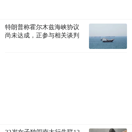
麟焰尾等设计元素，到引领都市时尚潮流的
“敦煌青”专属车色，全面满足用户都市出行
的个性化诉求。
特朗普称霍尔木兹海峡协议
尚未达成，正参与相关谈判
作为一款全域豪华SUV新旗舰，即便不用于
极限越野场景，全新坦克700按照专业越野车
标准打造的车身结构与系统冗余设计，也能
为用户带来远超传统城市SUV的可靠性与被
动安全防护。这种兼顾硬核越野基因与都市
豪华属性的产品特质，完美适配主流消费群
体的日常城市通勤需求，也是全新坦克700能
够上市即热销、成为都市出行新选择的核心
价值所在。
22岁女子独闯南太行失联12