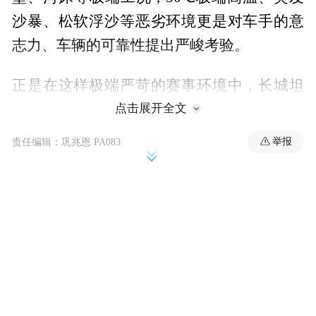
沙暴、松软浮沙等恶劣环境更是对车手的意
志力、车辆的可靠性提出严峻考验。
正是在这样极端严苛的赛事环境中，长城坦
克700・K-MAN车队交出了统治级的答卷，
点击展开全文
夺得T2.E量产新能源组厂商杯冠军。坦克品
举报
责任编辑：巩兆恩 PA083
牌包揽个人总用时前三名，更是在13个赛段
中包揽11个冠军、8个亚军、7个季军。