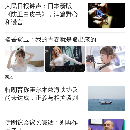
人民日报钟声：日本新版
《防卫白皮书》，满篇野心
和谎言
盗香窃玉：我的青春就是赌出来的
爽文
特朗普称霍尔木兹海峡协议
坦克选择征战环塔，不是为了证明自己比谁
尚未达成，正参与相关谈判
更强，而是主动将产品置于极限赛事环境下
采集工况数据，这些实验室里无法模拟的真
实数据，都将用于反哺民用量产车的技术标
伊朗议会议长喊话：别再作