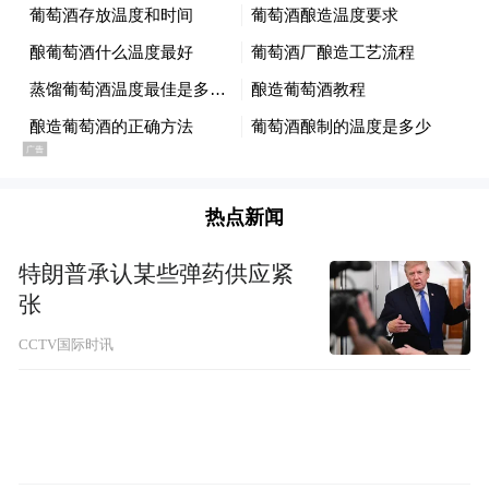
坦克今年参赛还给自己设定了更高的挑战，
在严格遵循环塔T2.E量产组规则的前提下，
提前按照达喀尔赛事标准进行车辆适配，这
意味着坦克700面对的是“双重规则”下的考
验。在SS9赛段中，坦克700 Hi4-T的251号赛
热点新闻
车水箱因撞击严重受损，车手在无备用水箱
的情况下，经过简易抢修后“带伤”拿下该赛
特朗普承认某些弹药供应紧
段亚军，极致的可靠性不仅引发全网热议，
张
更以实战表现诠释了坦克“出得去、回得来”
CCTV国际时讯
的产品技术底气。