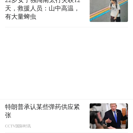
冠军车手亲自交付 铁汉柔情传递品牌温度
天，救援人员：山中高温，
有大量蜱虫
本次活动中，外籍车手还与坦克品牌一起，
将赛场淬炼而来的冠军品质正式传递到用户
手中。车主接过的不止是车辆钥匙，更是象
征环塔赛事荣誉的冠军精神与专属祝福。
特朗普承认某些弹药供应紧
张
CCTV国际时讯