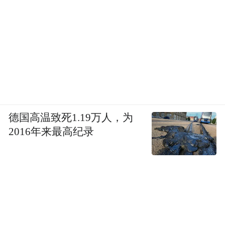
实力、智能体验与人文温度的豪华新体验，
与中国自主品牌携手并肩，共同助力中国从
汽车大国迈向汽车强国。
“特别声明：以上作品内容(包括在内的视频、图片或音
频)为凤凰网旗下自媒体平台“大风号”用户上传并发
布，本平台仅提供信息存储空间服务。
Notice: The content above (including the videos,
德国高温致死1.19万人，为
pictures and audios if any) is uploaded and posted
by the user of Dafeng Hao, which is a social media
2016年来最高纪录
platform and merely provides information storage
space services.”