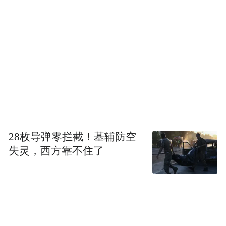
成，让全新坦克700不仅拥有征服沙海的硬核
战力，更兼具优雅穿行都市CBD的智慧实
力。
同时，Coffee OS 3智能座舱还为用户创造专
属的豪华科技空间。智慧7屏组合，搭配
Coffee AI Sound 21扬声器杜比全景声音响，
将座舱变成移动的在线影院，带来超越期待
的豪华影音享受。支持-6°C至50°C四挡温控
28枚导弹零拦截！基辅防空
失灵，西方靠不住了
的5.4L智能冰箱，以及豪华纤云座椅等百万
级舒享配置，让用户随时可享“如家般的从容
与惬意”。