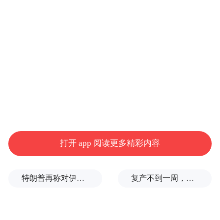
打开 app 阅读更多精彩内容
特朗普再称对伊朗战争将很快结束
复产不到一周，山西焦煤西曲矿因安全事故再停产：1人遇难