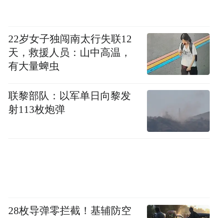
22岁女子独闯南太行失联12
天，救援人员：山中高温，
有大量蜱虫
联黎部队：以军单日向黎发
射113枚炮弹
身披环塔沙场的冠军光环，坦克的外籍车手
们在落地深圳后，便跳出传统越野的荒漠场
景，在高楼林立、路况复杂的深圳主城区对
全新坦克700进行了一场深度的城市场景试
28枚导弹零拦截！基辅防空