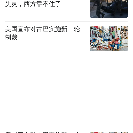
失灵，西方靠不住了
驾。
这群常年征战全球各大拉力赛事、见惯各类
美国宣布对古巴实施新一轮
顶尖越野车型的世界顶级赛车手，在城市道
制裁
路实际体验后，接连被全新坦克700的智能化
实力圈粉，彻底颠覆了他们心中“越野车只适
合野外驰骋”的刻板印象。