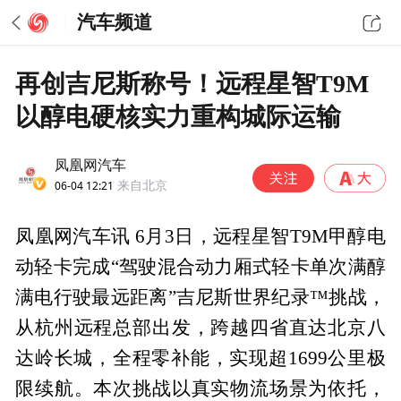
汽车频道
再创吉尼斯称号！远程星智T9M
以醇电硬核实力重构城际运输
凤凰网汽车
06-04 12:21
来自北京
凤凰网汽车讯 6月3日，远程星智T9M甲醇电
动轻卡完成“驾驶混合动力厢式轻卡单次满醇
满电行驶最远距离”吉尼斯世界纪录™挑战，
从杭州远程总部出发，跨越四省直达北京八
达岭长城，全程零补能，实现超1699公里极
限续航。本次挑战以真实物流场景为依托，