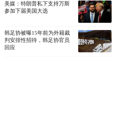
美媒：特朗普私下支持万斯
参加下届美国大选
韩足协被曝15年前为外籍裁
判安排性招待，韩足协官员
领航新能源高质量发展，甲醇电动前景广阔
回应
挑战收官后的甲醇能源发展主题圆桌论坛，
汇聚行业专家、物流龙头企业、产业链合作
伙伴，深度研讨甲醇能源的产业价值、应用
前景与生态建设路径，为甲醇电动的发展凝
聚共识、强化权威背书。