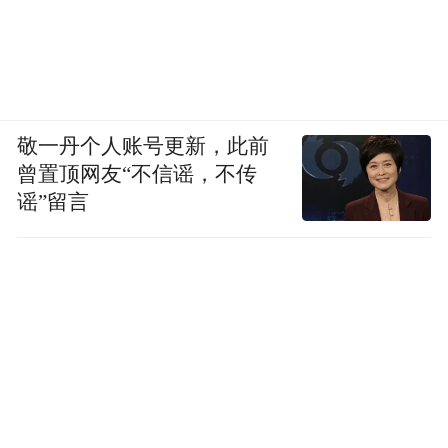
践。依托“甲醇电动+纯电动”的前瞻布局和持
续的升级迭代，远程正引领新能源商用车从
全场景好用迈向全场景智用的新阶段。
“特别声明：以上作品内容(包括在内的视频、图片或音
敬一丹个人账号更新，此前
频)为凤凰网旗下自媒体平台“大风号”用户上传并发
曾置顶网友“不信谣，不传
布，本平台仅提供信息存储空间服务。
谣”留言
Notice: The content above (including the videos,
pictures and audios if any) is uploaded and posted
by the user of Dafeng Hao, which is a social media
platform and merely provides information storage
space services.”