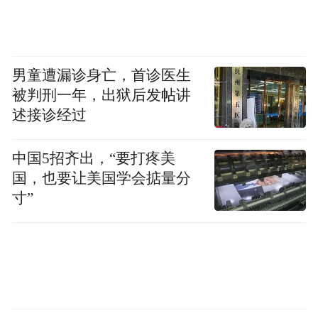
男童遭漏诊身亡，首诊医生
另外远程不断完善加注体系建设，目前已经
被判刑一年，出狱后发帖讲
建设1000多座甲醇加注站，预计到2027年
述接诊经过
底，全国将建成4000个甲醇加注站，并通过
一系列的智能化调度配合实现加甲醇像加油
中国5招齐出，“要打疼美
一样便捷。
国，也要让美国学会掂量分
寸”