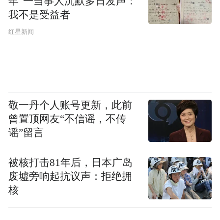
年”一当事人沉默多日发声：
助功能全程护航，ICC组合式自动巡航实现高
我不是受益者
速长时间自动跟车、车道居中，盲区监测、
红星新闻
自动紧急制动等功能精准响应，大幅降低长
途驾驶负荷。本次挑战也用真实路况全面验
证了车辆续航、动力、智驾、安全、舒适的
全维度硬核实力。
敬一丹个人账号更新，此前
曾置顶网友“不信谣，不传
谣”留言
被核打击81年后，日本广岛
废墟旁响起抗议声：拒绝拥
核