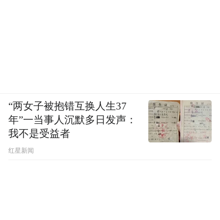
满足500公里以上的物流场景，氢能目前成本
高昂，仍不具备规模化应用的条件。这次挑
战，甲醇电动体现出的经济性优势，真正让
长距离新能源物流成为现实。远程新能源商
用车集团CEO范现军表示，甲醇常温常压是
液态，并且冰点温度达-97℃以下，能够更好
“两女子被抱错互换人生37
满足商用车全场景需求，同时远程也在积极
年”一当事人沉默多日发声：
完善“甲醇制备、甲醇加注、甲醇电动”三位
我不是受益者
一体生态，推动甲醇电动规模应用。
红星新闻
成功挑战吉尼斯世界纪录称号，是远程全面
焕新3.0之后，在技术、产品、生态上的集中
展现，也是远程践行品牌长期主义的生动实