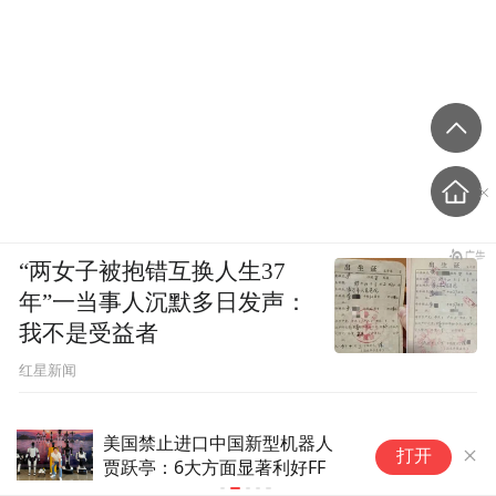
“两女子被抱错互换人生37
年”一当事人沉默多日发声：
我不是受益者
红星新闻
美国禁止进口中国新型机器人
从"打卡式旅
打开
贾跃亭：6大方面显著利好FF
外浪潮下的