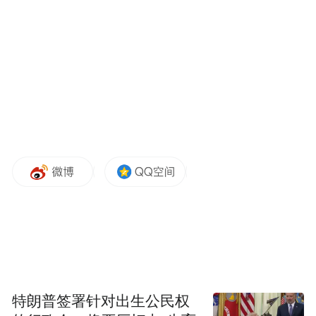
在核心硬件层面，甲醇电动3.0的结构强度将
进一步提升8%，通过涉醇核心系统材料和结
构的优化，最终使得B10寿命超过150万公
里，稳定性及可靠性进入全新阶段。自研
2.0T高效甲醇增程器，热效率高达46%，实
现1升甲醇发电2度的高效转化，搭配350L超
大醇箱与2C液冷液热超充玄武电池，带来超
长续航体验和超低的运营成本。
纯电动版的远程星智T9E/TXE电量覆盖
133~220kWh，最大化满足各类需求场景。整
特朗普签署针对出生公民权
车全面支持2C高倍率液冷超充，仅需15分钟