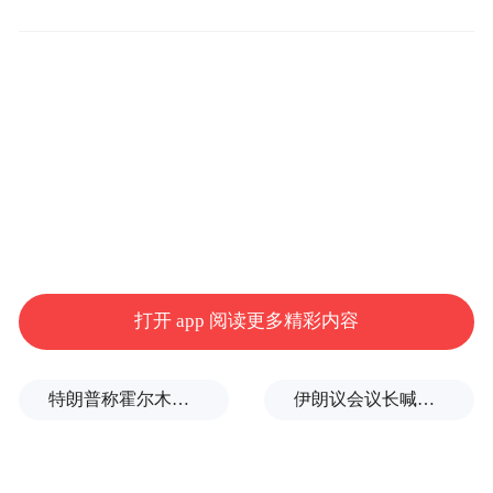
用达标”再到2.0代“好用提质”再到3.0代“智用
增值”的跨越式升级，构建起智能领先、硬件
成熟、生态完善的甲醇电动技术体系，彻底
破解了新能源物流车续航有限、能耗偏高、
低温衰减、动力不足等行业痛点。
打开 app 阅读更多精彩内容
特朗普称霍尔木兹海峡协议尚未达成，正参与相关谈判
伊朗议会议长喊话：别再作秀了！