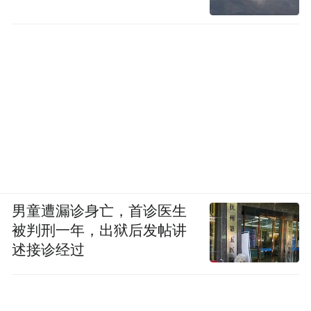
划的六大未来产业高度契合，远程的这次挑
战，既是企业深耕甲醇新能源的标杆实践，
也是我国未来能源、先进制造产业落地发展
的鲜活缩影。全球甲醇行业协会中国区首席
代表赵凯则表示，近期国际局势动荡导致了
全球能源价格飞涨，而甲醇凭借中国本土强
大的产能优势，反而成为供应最稳定、价格
波动最小的能源，充分体现出了甲醇能源对
于我国能源安全的重要性。
男童遭漏诊身亡，首诊医生
被判刑一年，出狱后发帖讲
另外，甲醇能源应用于物流领域的优势也成
述接诊经过
为了行业嘉宾重点关注的方面。G7易流创始
人、首席执行官翟学魂认为，物流领域最关
注的是成本，以纯电动为代表的新能源无法