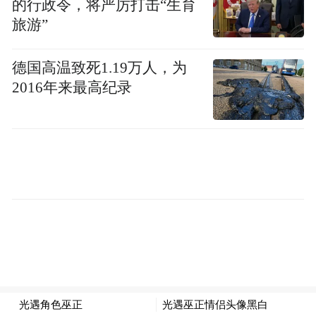
的行政令，将严厉打击“生育
电量就能从30%充到80%，快速补能保证运
旅游”
输时效。搭载AI云控风险预警，有效防热失
控，同时具备电机位置自识别、BMS自适应
德国高温致死1.19万人，为
优化、电热液隔离、系统防火设计与防弹涂
2016年来最高纪录
层，防水防尘防护等级达IP68。通过2-4倍国
标严苛测试，符合最新法规标准。三电实现
最高10年/80万公里超长质保，寿命从6000次
循环跃升至10000次，达成“油电同寿”。