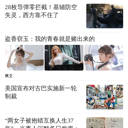
28枚导弹零拦截！基辅防空
体验
失灵，西方靠不住了
三千里征途展示的不止车辆性能更是温情服
务。沿途阳澄湖、徐水等多个服务区设立“程
盗香窃玉：我的青春就是赌出来的
心服务”站点，为过往卡友提供免费车辆检
测、热餐补给、礼品福利等暖心服务。途
中，星智T9M依托出色的智舱体验，为用户
提供出色的舒适性体验，各类生活化配置完
爽文
美展现“随车吃住、长途无忧”的移动座舱优
美国宣布对古巴实施新一轮
势，有效缓解长途驾驶疲劳，诠释远程以用
制裁
户为核心的产品与服务理念。在复杂高速、
丘陵坡道、服务区辗转等多元路况下，车辆
“两女子被抱错互换人生37
各项性能稳定输出。18项ADAS智能驾驶辅