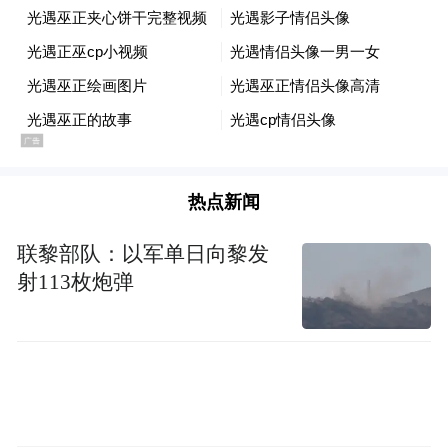
远程星智T基于云界底盘架构赋能，4吨前桥
热点新闻
+8吨后桥重载级平台能力，黄绿牌中型货运
版本总质量可达11995kg，兼顾承载实力与行
联黎部队：以军单日向黎发
射113枚炮弹
驶稳定性，轻松胜任重载跑城际的物流需
求。再加上甲醇电动+纯电动的双动力搭配，
更能满足城配、山区、极寒等全场景覆盖的
物流运输需求。
以用户为中心 从产品到服务全流程打造舒心