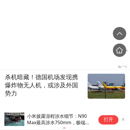
杀机暗藏！德国机场发现携
爆炸物无人机，或涉及外国
势力
小米披露澎程涉水细节：N90
享
打开
Max最高涉水750mm，极端情
灵
况下可浮水3分钟
路