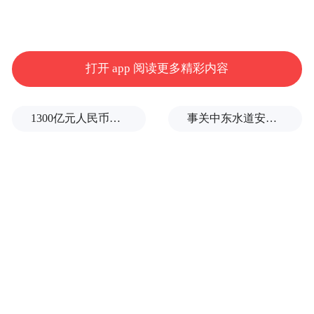
打开 app 阅读更多精彩内容
1300亿元人民币，阿根廷：同中国延长5年货币互换协议
事关中东水道安全，沙特、埃及、土耳其、巴基斯坦外长举行会晤