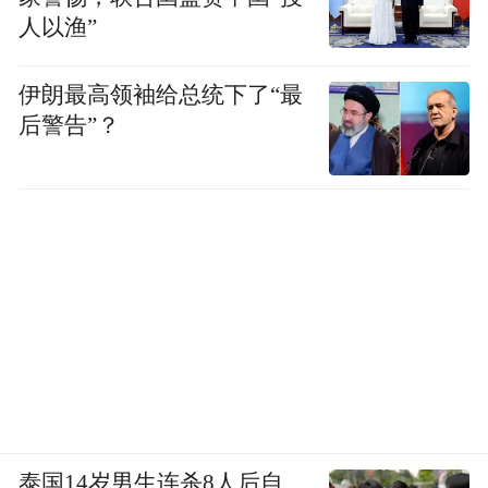
增长；长期而言，依托新能源与智能化技术
人以渔”
优势，中国汽车全球份额仍有提升空间。中
汽协同时提示，行业仍需警惕海外贸易壁
伊朗最高领袖给总统下了“最
垒、区域政策变动、国际物流成本波动等外
后警告”？
部风险，车企应持续深耕技术研发、丰富海
外产品矩阵、完善本地化运营，推动汽车出
海从“规模扩张”向“品牌提质”转型。
“特别声明：以上作品内容(包括在内的视频、图片或音
频)为凤凰网旗下自媒体平台“大风号”用户上传并发
布，本平台仅提供信息存储空间服务。
Notice: The content above (including the videos,
pictures and audios if any) is uploaded and posted
by the user of Dafeng Hao, which is a social media
platform and merely provides information storage
space services.”
泰国14岁男生连杀8人后自