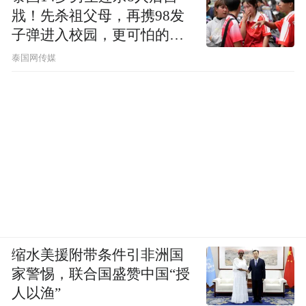
戕！先杀祖父母，再携98发
子弹进入校园，更可怕的细
节公布了
泰国网传媒
缩水美援附带条件引非洲国
家警惕，联合国盛赞中国“授
人以渔”