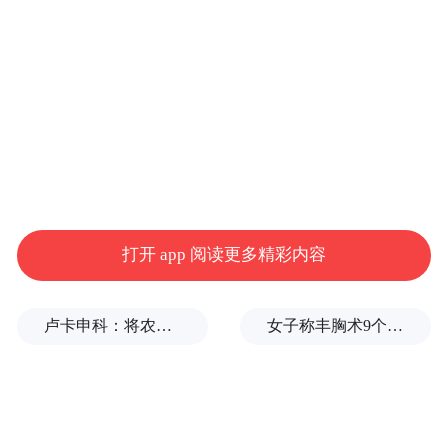
整体产销层面，5月国内汽车产销分别完成
261.6万辆、262.9万辆，环比增长1.6%、
4.1%，同比小幅下滑1.2%、2.1%，行业企稳
信号显现。拆分市场来看，内需与外销走势
分化明显：当月国内新车销量170万辆，同比
下滑20.4%；出口93万辆，贡献当月总销量
超三成增量。今年1-5月，国内汽车累计产销
打开 app 阅读更多精彩内容
分别达到1223.5万辆、1220.7万辆，同比降
幅较前四月持续收窄，出口板块成为对冲国
卢卡申科：将农忙季节不好好干活的人都发配边疆充军！
女子称丰胸术9个月后确诊乳腺癌，医美机构：手术不可能引发癌症，建议走司法途径
内市场压力的关键缓冲带。
出口数据全线飘红，增长动能集中释放。5月
出口量环比上涨3.1%，同比大幅增长