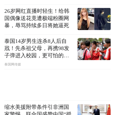
26岁网红直播时轻生！给韩
国偶像送花竟遭极端粉圈网
从行业发展角度来看，出口已经从过去的补
暴，辱骂持续多日将她逼死
充市场转变为产业增长核心驱动力。当前全
球新能源汽车需求持续上行，多国加速新能
泰国14岁男生连杀8人后自
戕！先杀祖父母，再携98发
源汽车普及政策落地，为中国车企提供广阔
子弹进入校园，更可怕的细
增量空间。国内头部车企持续加码海外本地
节公布了
泰国网传媒
化生产、渠道布局与售后体系建设，海外工
厂、KD 组装基地落地提速，品牌认知度稳步
提升。
业内分析指出，海外市场高景气将持续对冲
缩水美援附带条件引非洲国
国内市场调整压力，出口有望全年保持高速
家警惕，联合国盛赞中国“授