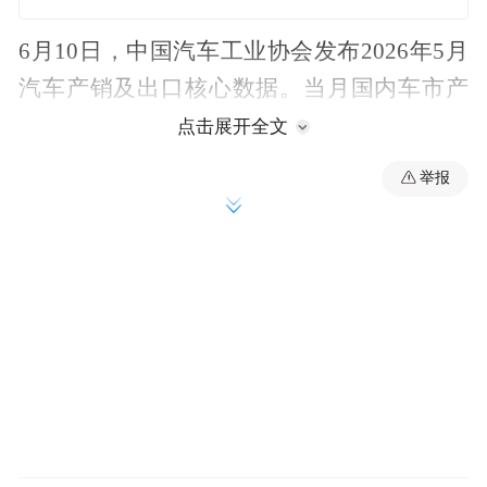
6月10日，中国汽车工业协会发布2026年5月
汽车产销及出口核心数据。当月国内车市产
销环比小幅回暖、同比降幅持续收窄，内需
点击展开全文
市场仍承压；汽车出口延续爆发式增长，单
举报
月出口93万辆，同比挣增长68.7%。