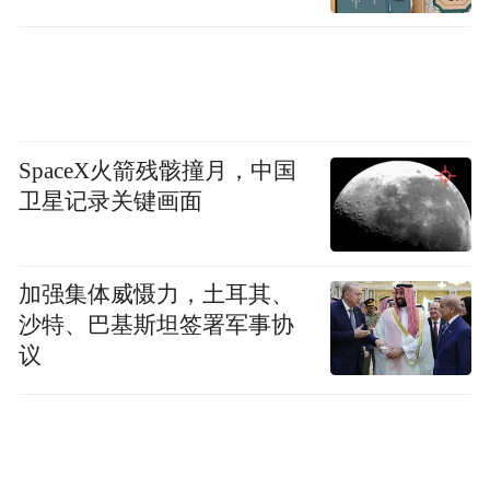
除乘用车外，商用车出口同步发力。5月国内
商用车产销分别为37.5万辆、37.6万辆，同比
增长11.8%、12.5%，货车、客车海外订单稳
步增长，重卡、轻卡、大中型客车在东南
亚、中亚、拉美市场需求旺盛，商用车板块
SpaceX火箭残骸撞月，中国
为出口增长提供稳定增量支撑，实现乘商协
卫星记录关键画面
同出海。
加强集体威慑力，土耳其、
沙特、巴基斯坦签署军事协
议