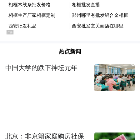
热点新闻
中国大学的跌下神坛元年
中汽协副秘书长陈士华解读称，新能源汽车
出口迎来爆发，是我国汽车产业多年转型升
级成果的集中体现。完整、高效的全产业链
体系构筑核心壁垒，从动力电池、电驱电控
到整车制造形成闭环优势，规模效应有效控
北京：非京籍家庭购房社保
制成本，供应链稳定性领先全球同行。与此