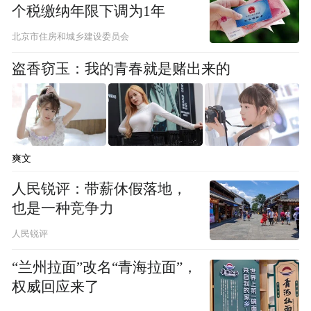
个税缴纳年限下调为1年
同时，国内车企持续推进智能化技术迭代，
智能座舱、高阶智驾、本土化车机系统精准
北京市住房和城乡建设委员会
匹配不同区域海外用户需求，形成差异化竞
盗香窃玉：我的青春就是赌出来的
争优势，打破海外传统车企长期垄断格局。
爽文
人民锐评：带薪休假落地，
也是一种竞争力
人民锐评
“兰州拉面”改名“青海拉面”，
权威回应来了