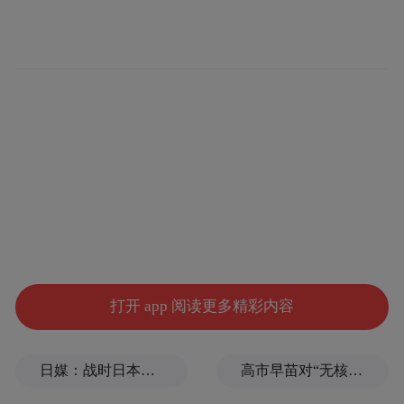
打开 app 阅读更多精彩内容
日媒：战时日本多所大学进行输血人体实验，向患者注射动物血
高市早苗对“无核三原则”含糊表态，长崎市长：核武是“绝对恶”