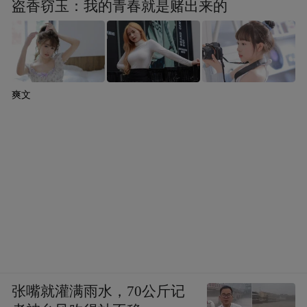
盗香窃玉：我的青春就是赌出来的
爽文
张嘴就灌满雨水，70公斤记