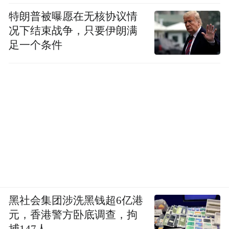
特朗普被曝愿在无核协议情
按照全年销量目标估算，小鹏上半年完成率
况下结束战争，只要伊朗满
刚过三成，下半年冲量压力同样不小。GX产
足一个条件
能能不能如期释放，MONA系列能不能在入
门市场打出声量，都还存在不确定性。
蔚来的多品牌布局看似全线飘红，实则也有
隐忧。三个品牌定位不同，但价格带难免存
在重叠，会不会出现内部左右互搏的情况，
低端品牌会不会稀释蔚来主品牌的高端调
性，行业内一直有不同的判断。而且乐道和
萤火虫主打亲民价位，对品牌整体毛利率的
黑社会集团涉洗黑钱超6亿港
影响有多大，目前还没有明确的答案。上半
元，香港警方卧底调查，拘
年67.4%的同比增速固然可观，但对应全年目