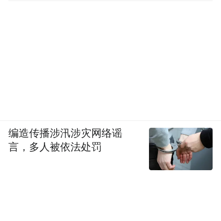
期末端，全新L8刚在6月23日上市，全新L6
要等到7月才正式推出，中间出现了青黄不接
的断档。但往深了看，家用SUV赛道如今涌
入了太多玩家，理想当初靠增程技术和家庭
定位打下的先发优势，正在被竞品慢慢蚕
食。纯电车型推进节奏不及预期，增程基本
盘又不断被分流，理想接下来要补的功课，
远比表面看到的多。
编造传播涉汛涉灾网络谣
言，多人被依法处罚
大盘扩容战事升级
把几家新势力的表现放到整个车市大盘里
看，它们的起伏基本都踩在了行业整体节奏
上。乘联会此前发布的6月周度零售监测推算