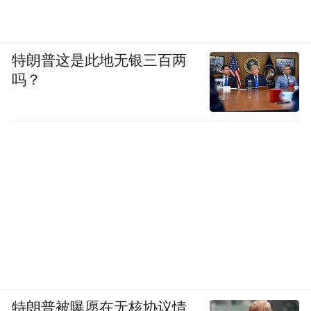
速汽车电动化转型，叠加半年末冲量的市场
氛围，车企纷纷针对新能源车型推出贴息、
购车礼包等让利政策，再配合多款新能源新
特朗普这是此地无银三百两
吗？
车集中交付，供给端实力大幅提升。
在多重利好共同推动下，新能源乘用车渗透
率有望稳固维持在60%以上，电动化进程持
续提速。换句话说，眼下的新能源市场还在
持续扩容，蛋糕还在变大，所以大部分品牌
都能分到增长的份额。但增量的分配并不均
匀，头部效应正在持续加剧。像零跑这样走
全域自研加高性价比再加出海路线的品牌，
吃到了最多的增量；蔚来、小鹏靠产品迭代
特朗普被曝愿在无核协议情
和矩阵调整慢慢找回节奏；但凡动作慢半