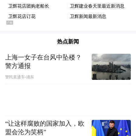
国首秀并开启预售，后续增量空间还能进一
步打开。
排在第四位的理想，表现就有些黯淡了。6月
热点新闻
交付新车30895辆，同比、环比均下降
上海一女子在台风中坠楼？
14.84%；上半年累计交付193472辆，同比下
警方通报
滑5.13%。作为曾经长期霸占新势力销冠的品
牌，理想如今不仅被零跑拉开了巨大差距，
警民直通车-浦东
还先后被蔚来、小鹏反超，彻底掉出了第一
梯队。
光鲜背后各有隐忧
“让这样腐败的国家加入，欧
盟会沦为笑柄”
别看各家交付数据各有亮点，往细了扒，家