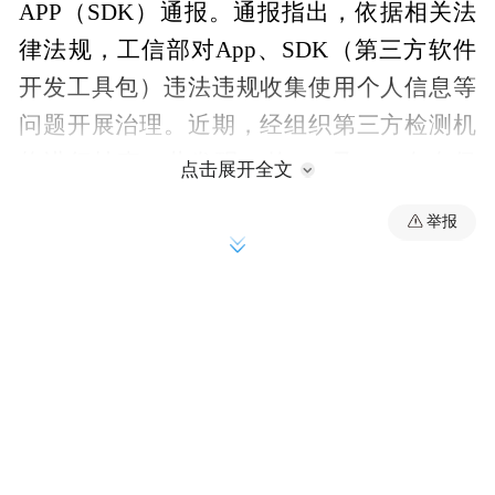
APP（SDK）通报。通报指出，依据相关法
律法规，工信部对App、SDK（第三方软件
开发工具包）违法违规收集使用个人信息等
问题开展治理。近期，经组织第三方检测机
构进行抽查，共发现32款App及SDK存在侵
点击展开全文
害用户权益行为，现予以通报。从通报的名
举报
单来看，哪吒汽车APP等在列。