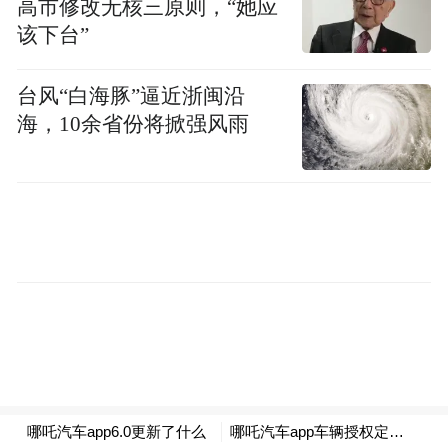
高市修改无核三原则，“她应
Notice: The content above (including the videos,
pictures and audios if any) is uploaded and posted
该下台”
by the user of Dafeng Hao, which is a social media
platform and merely provides information storage
space services.”
台风“白海豚”逼近浙闽沿
海，10余省份将掀强风雨