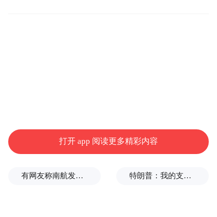
打开 app 阅读更多精彩内容
有网友称南航发西梅汁，万米高空上演“厕所争夺战”
特朗普：我的支持率应该是150%