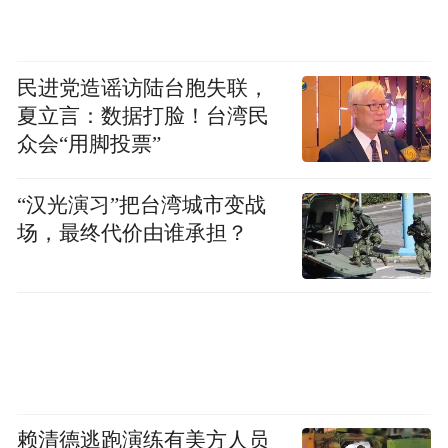
民进党造谣访陆台胞失联，
夏立言：数据打脸！台湾民
众会“用脚投票”
“汉光演习”把台湾城市变战
场，最终代价由谁承担？
赖清德逃跑演练有美方人员