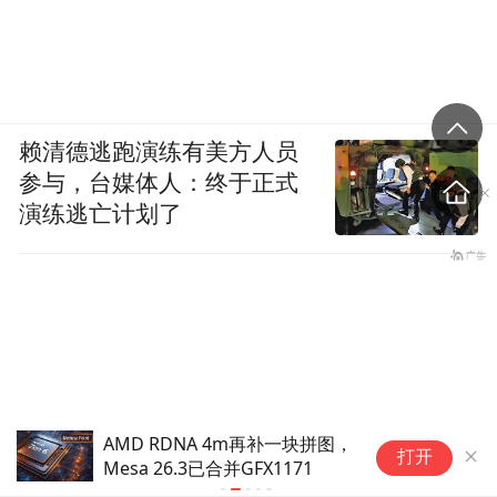
赖清德逃跑演练有美方人员
参与，台媒体人：终于正式
演练逃亡计划了
DeepSeek宣布大幅涨价，业内
H
打开
人士预计V4 Pro正式版即将发
正
布
将