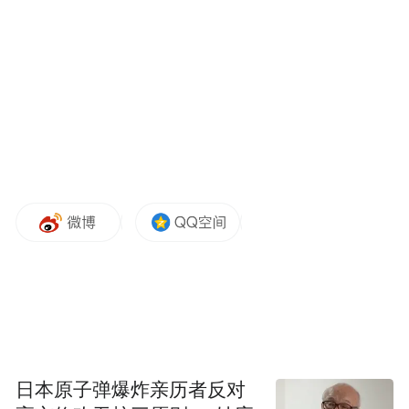
上述APP及SDK应按有关规定进行整改，整
改落实不到位的，工信部将依法依规组织开
展相关处置工作。
“特别声明：以上作品内容(包括在内的视频、图片或音
频)为凤凰网旗下自媒体平台“大风号”用户上传并发
日本原子弹爆炸亲历者反对
布，本平台仅提供信息存储空间服务。