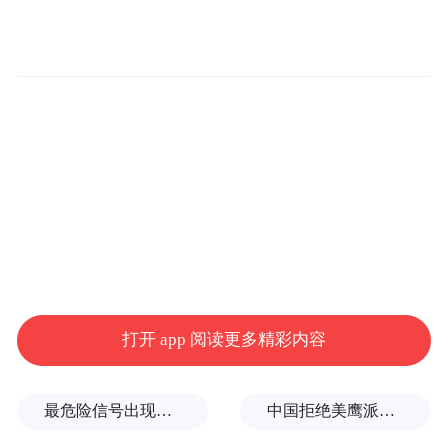
打开 app 阅读更多精彩内容
最危险信号出现！全球能源大动脉岌岌可危
中国拒绝美鹰派副防长访华？弦外之音被热议