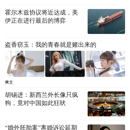
两极分化——有人称赞其霸气回归，也有人
批评设计略显平庸。价格被普遍视为决定市
霍尔木兹协议将近达成，美
伊正在进行最后的博弈
场表现的关键因素，不少观点认为新车需给
出大幅优惠才能具备竞争力。同时，在国产
新能源车型的强势冲击下，奥迪Q7在智能化
盗香窃玉：我的青春就是赌出来的
与配置方面的短板也被频频提及，未来如何
应对挑战值得关注。
爽文
胡锡进：新西兰外长像只疯
狗，竟对中国如此狂吠
“婚外胚胎案”离婚诉讼延期