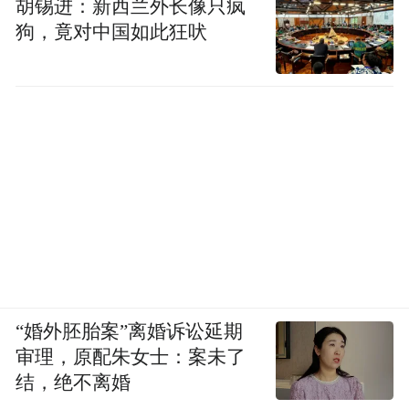
胡锡进：新西兰外长像只疯
狗，竟对中国如此狂吠
“婚外胚胎案”离婚诉讼延期
审理，原配朱女士：案未了
结，绝不离婚