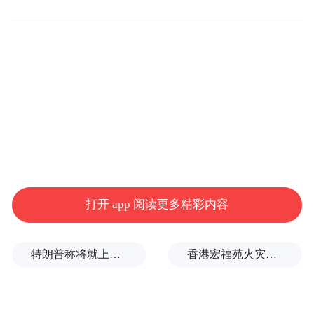
大灯位于格栅两侧，采用Full LED技术。发
动机舱盖边缘集成了日间行车灯与转向灯，
应用OLED光源，并支持多达8种不同的灯光
签名样式，可供用户个性化选择。
打开 app 阅读更多精彩内容
特朗普称将就上诉法院涉白宫宴会厅项目裁决提起上诉
香港宏福苑火灾跨部门调查最终报告：大火或由烟头引起