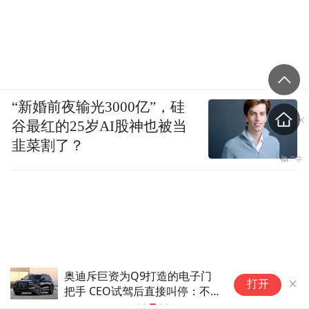
“新婚前夜输光3000亿”，硅
谷最红的25岁AI股神也被当
韭菜割了？
奥迪斥巨资为Q9打造的电子门
大
打开
把手 CEO试驾后直接叫停：不
官
方便也不实用