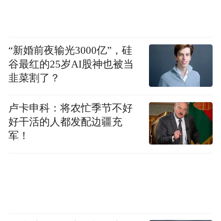
夏天出行好“搭子”，大飙车偏光太阳镜。
“新婚前夜输光3000亿”，硅
谷最红的25岁AI股神也被当
韭菜割了？
卢卡申科：将农忙季节不好
好干活的人都发配边疆充
大飙车淘宝店：淘宝搜索店铺“大飙车”，或
军！
长按选中下面字符，复制，打开淘宝手机
APP
https://e.tb.cn/h.RvARMzWD8SurZvv?
tk=Qi8xgObWLsk