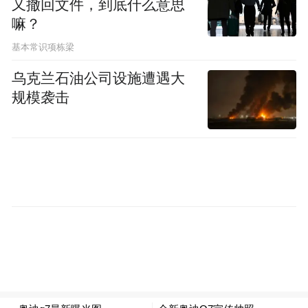
又撤回文件，到底什么意思
嘛？
基本常识项栋梁
乌克兰石油公司设施遭遇大
规模袭击
除外观之外，此前已有信息透露，全新Q7的
座舱将配备大尺寸曲面屏，中控区域采用触
控操作，并可选装副驾驶娱乐屏。新车预计
还将搭载升级后的舒适性配置、互联功能及
驾驶辅助系统，进一步提升整车智能化水
平。
动力方面，全新奥迪Q7预计将继续提供3.0升
V6汽油和柴油发动机，均匹配48V轻混系
统。同时，还将推出4.0升V8双涡轮增压版