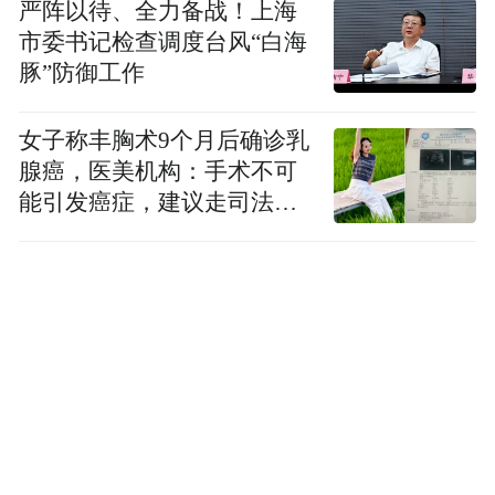
严阵以待、全力备战！上海
市委书记检查调度台风“白海
复制后打开手机淘宝，或淘宝搜索“大飙车”
豚”防御工作
相关阅读
女子称丰胸术9个月后确诊乳
腺癌，医美机构：手术不可
10万级纯电SUV拆解，看看谁出人意料
能引发癌症，建议走司法途
径
“特别声明：以上作品内容(包括在内的视频、图片或音
频)为凤凰网旗下自媒体平台“大风号”用户上传并发
布，本平台仅提供信息存储空间服务。