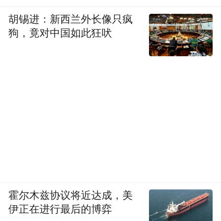
Notice: The content above (including the videos,
胡锡进：新西兰外长像只疯
pictures and audios if any) is uploaded and posted
by the user of Dafeng Hao, which is a social media
狗，竟对中国如此狂吠
platform and merely provides information storage
space services.”
霍尔木兹协议将近达成，美
伊正在进行最后的博弈