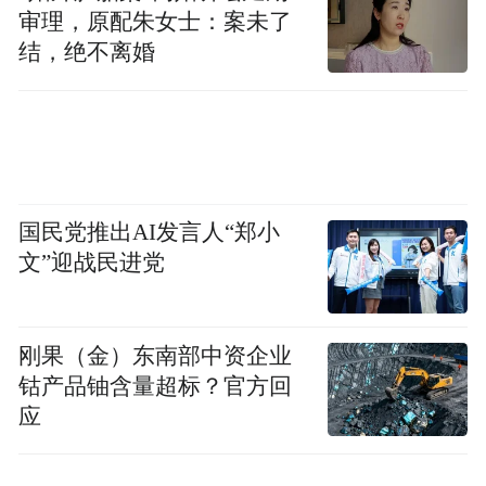
审理，原配朱女士：案未了
结，绝不离婚
国民党推出AI发言人“郑小
文”迎战民进党
刚果（金）东南部中资企业
钴产品铀含量超标？官方回
作为对比，小编还利用AI设计了一版前脸造
应
型，大家不妨比较一下，看看官图与AI方案
哪个更合你心意？欢迎留言讨论。