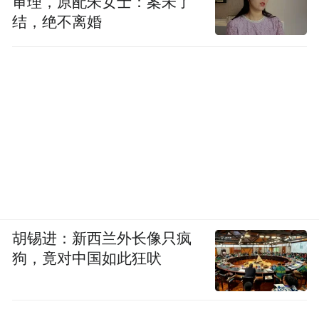
审理，原配朱女士：案未了
结，绝不离婚
胡锡进：新西兰外长像只疯
狗，竟对中国如此狂吠